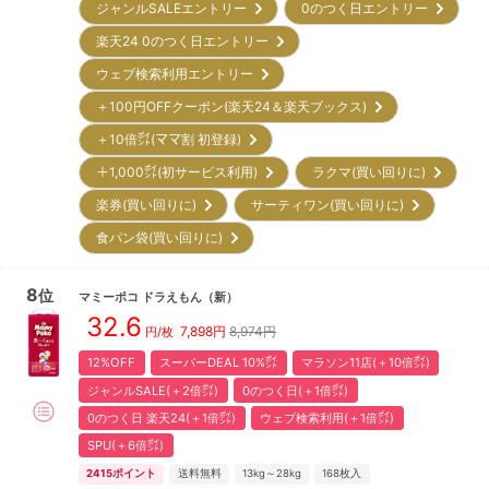
ジャンルSALEエントリー
0のつく日エントリー
楽天24 0のつく日エントリー
ウェブ検索利用エントリー
＋100円OFFクーポン(楽天24＆楽天ブックス)
＋10倍㌽(ママ割 初登録)
＋1,000㌽(初サービス利用)
ラクマ(買い回りに)
楽券(買い回りに)
サーティワン(買い回りに)
食パン袋(買い回りに)
8
位
マミーポコ
ドラえもん
（新）
32.6
7,898
円
8,974円
円/枚
12%OFF
スーパーDEAL 10%㌽
マラソン11店(＋10倍㌽)
ジャンルSALE(＋2倍㌽)
0のつく日(＋1倍㌽)
0のつく日 楽天24(＋1倍㌽)
ウェブ検索利用(＋1倍㌽)
SPU(＋6倍㌽)
2415
ポイント
送料無料
13kg～28kg
168
枚入