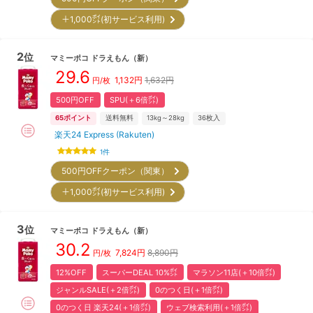
＋1,000㌽(初サービス利用)
2
位
マミーポコ
ドラえもん
（新）
29.6
1,132
円
1,632円
円/枚
500円OFF
SPU(＋6倍㌽)
65
ポイント
送料無料
13kg～28kg
36
枚入
楽天24 Express (Rakuten)
1
件
500円OFFクーポン（関東）
＋1,000㌽(初サービス利用)
3
位
マミーポコ
ドラえもん
（新）
30.2
7,824
円
8,890円
円/枚
12%OFF
スーパーDEAL 10%㌽
マラソン11店(＋10倍㌽)
ジャンルSALE(＋2倍㌽)
0のつく日(＋1倍㌽)
0のつく日 楽天24(＋1倍㌽)
ウェブ検索利用(＋1倍㌽)