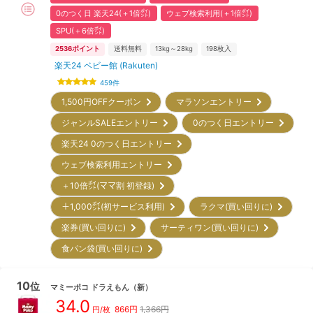
0のつく日 楽天24(＋1倍㌽)
ウェブ検索利用(＋1倍㌽)
SPU(＋6倍㌽)
2536
ポイント
送料無料
13kg～28kg
198
枚入
楽天24 ベビー館 (Rakuten)
459
件
1,500円OFFクーポン
マラソンエントリー
ジャンルSALEエントリー
0のつく日エントリー
楽天24 0のつく日エントリー
ウェブ検索利用エントリー
＋10倍㌽(ママ割 初登録)
＋1,000㌽(初サービス利用)
ラクマ(買い回りに)
楽券(買い回りに)
サーティワン(買い回りに)
食パン袋(買い回りに)
10
位
マミーポコ
ドラえもん
（新）
34.0
866
円
1,366円
円/枚