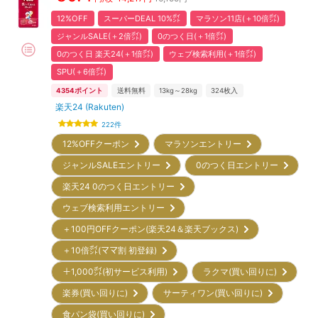
12%OFF
スーパーDEAL 10%㌽
マラソン11店(＋10倍㌽)
ジャンルSALE(＋2倍㌽)
0のつく日(＋1倍㌽)
0のつく日 楽天24(＋1倍㌽)
ウェブ検索利用(＋1倍㌽)
SPU(＋6倍㌽)
4354
ポイント
送料無料
13kg～28kg
324
枚入
楽天24 (Rakuten)
222
件
12%OFFクーポン
マラソンエントリー
ジャンルSALEエントリー
0のつく日エントリー
楽天24 0のつく日エントリー
ウェブ検索利用エントリー
＋100円OFFクーポン(楽天24＆楽天ブックス)
＋10倍㌽(ママ割 初登録)
＋1,000㌽(初サービス利用)
ラクマ(買い回りに)
楽券(買い回りに)
サーティワン(買い回りに)
食パン袋(買い回りに)