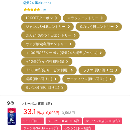
楽天24 (Rakuten)
3
件
12%OFFクーポン
マラソンエントリー
ジャンルSALEエントリー
0のつく日エントリー
楽天24 0のつく日エントリー
ウェブ検索利用エントリー
＋100円OFFクーポン(楽天24＆楽天ブックス)
＋10倍㌽(ママ割 初登録)
＋1,000㌽(初サービス利用)
ラクマ(買い回りに)
楽券(買い回りに)
サーティワン(買い回りに)
食パン袋(買い回りに)
9
位
マミーポコ
夜用
（新）
33.1
9,093
円
10,593円
円/枚
1,500円OFF
スーパーDEAL 10%㌽
マラソン11店(＋10倍㌽)
ジャンルSALE(＋2倍㌽)
0のつく日(＋1倍㌽)