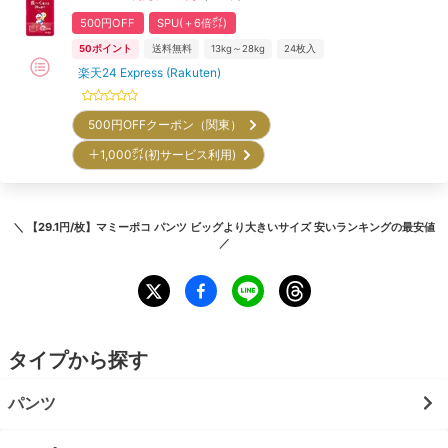
500円OFF
SPU(＋6倍㌽)
50
ポイント
送料無料
13kg～28kg
24
枚入
楽天24 Express (Rakuten)
500円OFFクーポン（関東）
＋1,000㌽(初サービス利用)
＼
【29.1円/枚】マミーポコ パンツ ビッグより大きいサイズ 安いランキング
の最安値
／
タイプから探す
パンツ