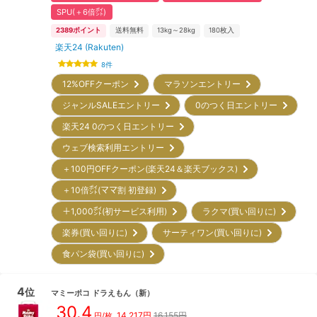
SPU(＋6倍㌽)
2389
ポイント
送料無料
13kg～28kg
180
枚入
楽天24 (Rakuten)
8
件
12%OFFクーポン
マラソンエントリー
ジャンルSALEエントリー
0のつく日エントリー
楽天24 0のつく日エントリー
ウェブ検索利用エントリー
＋100円OFFクーポン(楽天24＆楽天ブックス)
＋10倍㌽(ママ割 初登録)
＋1,000㌽(初サービス利用)
ラクマ(買い回りに)
楽券(買い回りに)
サーティワン(買い回りに)
食パン袋(買い回りに)
4
位
マミーポコ
ドラえもん
（新）
30.4
14,217
円
16,155円
円/枚