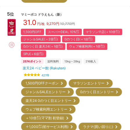
5
位
マミーポコ
ドラえもん
（新）
31.0
9,270
円
10,770円
円/枚
1,500円OFF
スーパーDEAL 10%㌽
マラソン11店(＋10倍㌽)
ジャンルSALE(＋2倍㌽)
0のつく日(＋1倍㌽)
0のつく日 楽天24(＋1倍㌽)
ウェブ検索利用(＋1倍㌽)
SPU(＋6倍㌽)
2574
ポイント
送料無料
13kg～28kg
216
枚入
楽天24 ベビー館 (Rakuten)
427
件
1,500円OFFクーポン
マラソンエントリー
ジャンルSALEエントリー
0のつく日エントリー
楽天24 0のつく日エントリー
ウェブ検索利用エントリー
＋10倍㌽(ママ割 初登録)
＋1,000㌽(初サービス利用)
ラクマ(買い回りに)