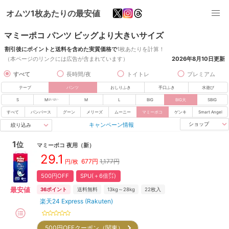
オムツ1枚あたりの最安値
マミーポコ パンツ ビッグより大きいサイズ
割引後にポイントと送料を含めた実質価格で
1枚あたりを計算！
（本ページのリンクには広告が含まれています）
2026年8月10日
更新
すべて
長時間/夜
トイトレ
プレミアム
テープ
パンツ
おしりふき
手口ふき
水遊び
S
M
M
L
BIG
BIG大
SBIG
はいはい
すべて
パンパース
グーン
メリーズ
ムーニー
マミーポコ
ゲンキ
Smart Angel
キャンペーン情報
ショップ
絞り込み
1
位
マミーポコ
夜用
（新）
29.1
677
円
1,177円
円/枚
500円OFF
SPU(＋6倍㌽)
最安値
36
ポイント
送料無料
13kg～28kg
22
枚入
楽天24 Express (Rakuten)
500円OFFクーポン（関東）