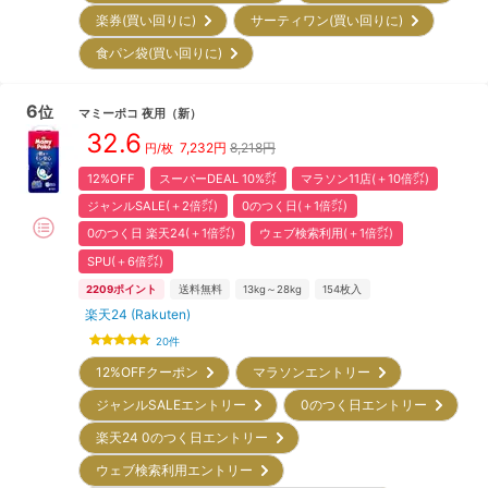
楽券(買い回りに)
サーティワン(買い回りに)
食パン袋(買い回りに)
6
位
マミーポコ
夜用
（新）
32.6
7,232
円
8,218円
円/枚
12%OFF
スーパーDEAL 10%㌽
マラソン11店(＋10倍㌽)
ジャンルSALE(＋2倍㌽)
0のつく日(＋1倍㌽)
0のつく日 楽天24(＋1倍㌽)
ウェブ検索利用(＋1倍㌽)
SPU(＋6倍㌽)
2209
ポイント
送料無料
13kg～28kg
154
枚入
楽天24 (Rakuten)
20
件
12%OFFクーポン
マラソンエントリー
ジャンルSALEエントリー
0のつく日エントリー
楽天24 0のつく日エントリー
ウェブ検索利用エントリー