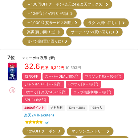
＋100円OFFクーポン(楽天24＆楽天ブックス)
＋10倍㌽(ママ割 初登録)
＋1,000㌽(初サービス利用)
ラクマ(買い回りに)
楽券(買い回りに)
サーティワン(買い回りに)
食パン袋(買い回りに)
7
位
マミーポコ
夜用
（新）
32.6
9,322
円
10,593円
円/枚
12%OFF
スーパーDEAL 10%㌽
マラソン11店(＋10倍㌽)
ジャンルSALE(＋2倍㌽)
0のつく日(＋1倍㌽)
0のつく日 楽天24(＋1倍㌽)
ウェブ検索利用(＋1倍㌽)
SPU(＋6倍㌽)
2860
ポイント
送料無料
13kg～28kg
198
枚入
楽天24 (Rakuten)
10
件
12%OFFクーポン
マラソンエントリー