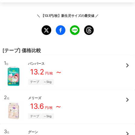
＼
【13.1円/枚】新生児サイズ
の最安値 ／
[
テープ
] 価格比較
1
パンパース
位
13.2
～
円/枚
テープ
～5kg
2
メリーズ
位
13.6
～
円/枚
テープ
～5kg
3
グーン
位