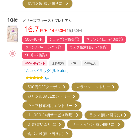
食パン袋(買い回りに)
10
位
メリーズ
ファーストプレミアム
16.7
14,650
円
15,150円
円/枚
500円OFF
ショップ(＋19倍㌽)
マラソン11店(＋10倍㌽)
ジャンルSALE(＋2倍㌽)
ウェブ検索利用(＋1倍㌽)
SPU(＋2倍㌽)
4634
ポイント
送料無料
～5kg
600
枚入
ツルハドラッグ (Rakuten)
1
件
500円OFFクーポン
マラソンエントリー
ジャンルSALEエントリー
ウェブ検索利用エントリー
＋1,000㌽(初サービス利用)
ラクマ(買い回りに)
楽券(買い回りに)
サーティワン(買い回りに)
食パン袋(買い回りに)