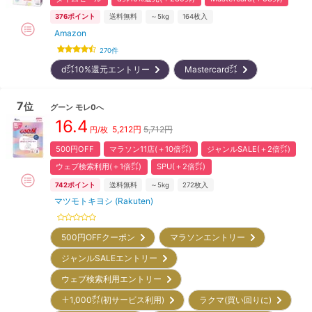
376
ポイント
送料無料
～5kg
164
枚入
Amazon
270
件
d㌽10%還元エントリー
Mastercard㌽
7
位
グーン
モレ0へ
16.4
5,212
円
5,712円
円/枚
500円OFF
マラソン11店(＋10倍㌽)
ジャンルSALE(＋2倍㌽)
ウェブ検索利用(＋1倍㌽)
SPU(＋2倍㌽)
742
ポイント
送料無料
～5kg
272
枚入
マツモトキヨシ (Rakuten)
500円OFFクーポン
マラソンエントリー
ジャンルSALEエントリー
ウェブ検索利用エントリー
＋1,000㌽(初サービス利用)
ラクマ(買い回りに)