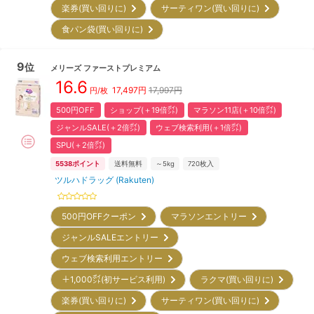
楽券(買い回りに)
サーティワン(買い回りに)
食パン袋(買い回りに)
9
位
メリーズ
ファーストプレミアム
16.6
17,497
円
17,997円
円/枚
500円OFF
ショップ(＋19倍㌽)
マラソン11店(＋10倍㌽)
ジャンルSALE(＋2倍㌽)
ウェブ検索利用(＋1倍㌽)
SPU(＋2倍㌽)
5538
ポイント
送料無料
～5kg
720
枚入
ツルハドラッグ (Rakuten)
500円OFFクーポン
マラソンエントリー
ジャンルSALEエントリー
ウェブ検索利用エントリー
＋1,000㌽(初サービス利用)
ラクマ(買い回りに)
楽券(買い回りに)
サーティワン(買い回りに)