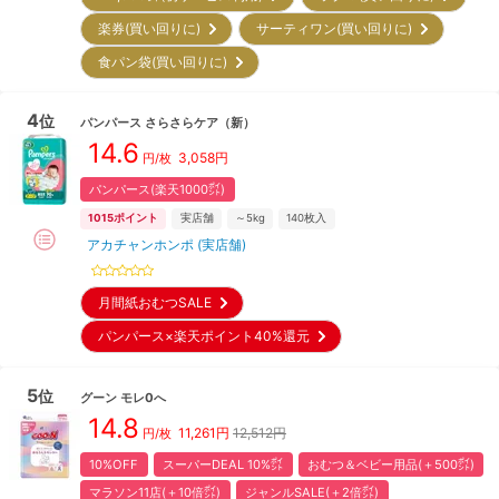
楽券(買い回りに)
サーティワン(買い回りに)
食パン袋(買い回りに)
4
位
パンパース
さらさらケア
（新）
14.6
3,058
円
円/枚
パンパース(楽天1000㌽)
1015
ポイント
実店舗
～5kg
140
枚入
アカチャンホンポ (実店舗)
月間紙おむつSALE
パンパース×楽天ポイント40%還元
5
位
グーン
モレ0へ
14.8
11,261
円
12,512円
円/枚
10%OFF
スーパーDEAL 10%㌽
おむつ＆ベビー用品(＋500㌽)
マラソン11店(＋10倍㌽)
ジャンルSALE(＋2倍㌽)