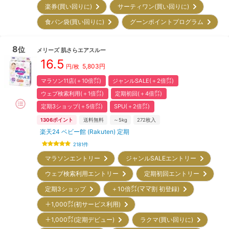
楽券(買い回りに)
サーティワン(買い回りに)
食パン袋(買い回りに)
グーンポイントプログラム
8
位
メリーズ
肌さらエアスルー
16.5
5,803
円
円/枚
マラソン11店(＋10倍㌽)
ジャンルSALE(＋2倍㌽)
ウェブ検索利用(＋1倍㌽)
定期初回(＋4倍㌽)
定期3ショップ(＋5倍㌽)
SPU(＋2倍㌽)
1306
ポイント
送料無料
～5kg
272
枚入
楽天24 ベビー館 (Rakuten) 定期
2181
件
マラソンエントリー
ジャンルSALEエントリー
ウェブ検索利用エントリー
定期初回エントリー
定期3ショップ
＋10倍㌽(ママ割 初登録)
＋1,000㌽(初サービス利用)
＋1,000㌽(定期デビュー)
ラクマ(買い回りに)