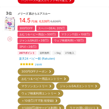
パンパース×楽天ポイント40%還元
3
位
メリーズ
肌さらエアスルー
14.5
6,526
円
6,826円
円/枚
300円OFF
スーパーDEAL 20%㌽
おむつ＆ベビー用品(＋500㌽)
マラソン11店(＋10倍㌽)
ジャンルSALE(＋2倍㌽)
ウェブ検索利用(＋1倍㌽)
SPU(＋2倍㌽)
2577
ポイント
送料無料
～5kg
272
枚入
楽天24 ベビー館 (Rakuten)
2181
件
300円OFFクーポン
おむつ＆ベビー用品エントリー
マラソンエントリー
ジャンルSALEエントリー
ウェブ検索利用エントリー
＋10倍㌽(ママ割 初登録)
＋1,000㌽(初サービス利用)
ラクマ(買い回りに)