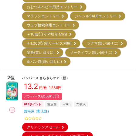
おむつ＆ベビー用品エントリー
マラソンエントリー
ジャンルSALEエントリー
ウェブ検索利用エントリー
＋10倍㌽(ママ割 初登録)
＋1,000㌽(初サービス利用)
ラクマ(買い回りに)
楽券(買い回りに)
サーティワン(買い回りに)
食パン袋(買い回りに)
2
位
パンパース
さらさらケア
（新）
13.2
1,538
円
円/枚
パンパース(楽天615㌽)
615
ポイント
実店舗
～5kg
70
枚入
西松屋 (実店舗)
クリアランスセール