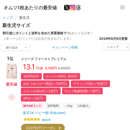
オムツ1枚あたりの最安値
トップ
新生児
新生児
サイズ
割引後にポイントと送料を含めた実質価格で
1枚あたりを計算！
（本ページのリンクには広告が含まれています）
2026年8月6日
更新
キャンペーン情報
ショップ
絞り込み
1
位
メリーズ
ファーストプレミアム
13.1
6,168
円
6,468円
円/枚
300円OFF
スーパーDEAL 30%㌽
おむつ＆ベビー用品(＋500㌽)
マラソン11店(＋10倍㌽)
最安値
ジャンルSALE(＋2倍㌽)
ウェブ検索利用(＋1倍㌽)
SPU(＋2倍㌽)
3013
ポイント
送料無料
～5kg
240
枚入
楽天24 ベビー館 (Rakuten)
1865
件
300円OFFクーポン