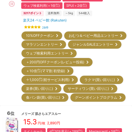
ウェブ検索利用(＋1倍㌽)
SPU(＋2倍㌽)
3217
ポイント
送料無料
～5kg
544
枚入
楽天24 ベビー館 (Rakuten)
28
件
10%OFFクーポン
おむつ＆ベビー用品エントリー
マラソンエントリー
ジャンルSALEエントリー
ウェブ検索利用エントリー
＋200円OFFクーポン(レビュー投稿)
＋10倍㌽(ママ割 初登録)
＋1,000㌽(初サービス利用)
ラクマ(買い回りに)
楽券(買い回りに)
サーティワン(買い回りに)
食パン袋(買い回りに)
グーンポイントプログラム
6
位
メリーズ
肌さらエアスルー
15.3
2,890
円
円/枚
タイムセール
d㌽10%還元(＋289㌽)
Mastercard(＋58㌽)