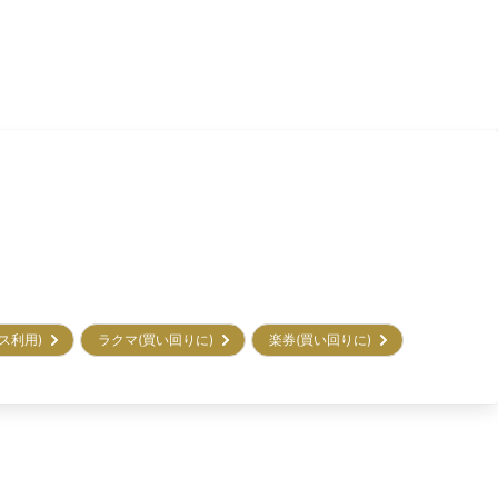
ビス利用)
ラクマ(買い回りに)
楽券(買い回りに)