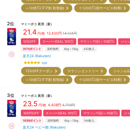
＋10倍㌽(ママ割 初登録)
＋1,000㌽(初サービス利用)
2
位
マミーポコ
夜用
（新）
21.4
12,430
円
14,124円
円/枚
12%OFF
スーパーDEAL 10%㌽
マラソン11店(＋10倍㌽)
ジャン
3173
ポイント
送料無料
6kg～13kg
432
枚入
楽天24 (Rakuten)
10
件
12%OFFクーポン
マラソンエントリー
ジャンルS
＋10倍㌽(ママ割 初登録)
＋1,000㌽(初サービス利用)
3
位
マミーポコ
夜用
（新）
23.5
4,408
円
4,708円
円/枚
300円OFF
スーパーDEAL 10%㌽
マラソン11店(＋10倍㌽)
ジャ
1029
ポイント
送料無料
6kg～13kg
144
枚入
楽天24 ベビー館 (Rakuten)