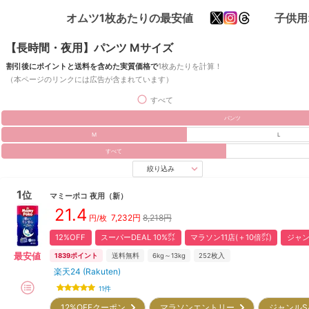
オムツ1枚あたりの最安値
子供用
【長時間・夜用】パンツ Mサイズ
割引後にポイントと送料を含めた実質価格で
1枚あたりを計算！
（本ページのリンクには広告が含まれています）
すべて
パンツ
M
L
すべて
絞り込み
1
位
マミーポコ
夜用
（新）
21.4
7,232
円
8,218円
円/枚
12%OFF
スーパーDEAL 10%㌽
マラソン11店(＋10倍㌽)
ジャン
最安値
1839
ポイント
送料無料
6kg～13kg
252
枚入
楽天24 (Rakuten)
11
件
12%OFFクーポン
マラソンエントリー
ジャンルS