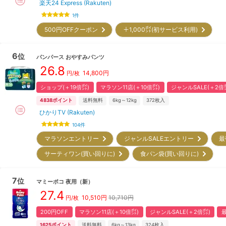
楽天24 Express (Rakuten)
1
件
500円OFFクーポン
＋1,000㌽(初サービス利用)
6
位
パンパース
おやすみパンツ
26.8
14,800
円
円/枚
ショップ(＋19倍㌽)
マラソン11店(＋10倍㌽)
ジャンルSALE(＋2倍
4838
ポイント
送料無料
6kg～12kg
372
枚入
ひかりTV (Rakuten)
104
件
マラソンエントリー
ジャンルSALEエントリー
最
サーティワン(買い回りに)
食パン袋(買い回りに)
7
位
マミーポコ
夜用
（新）
27.4
10,510
円
10,710円
円/枚
200円OFF
マラソン11店(＋10倍㌽)
ジャンルSALE(＋2倍㌽)
最
1625
ポイント
送料無料
6kg～13kg
324
枚入