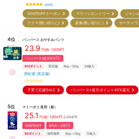
456
件
300円OFFクーポン
マラソンエントリー
ジャン
ラクマ(買い回りに)
楽券(買い回りに)
サーティワ
4
位
パンパース
おやすみパンツ
23.9
1,626
円
円/枚
パンパース(楽天812㌽)
812
ポイント
実店舗
6kg～12kg
34
枚入
西松屋 (実店舗)
子育て応援SALE
パンパース×楽天ポイント40%還元
5
位
マミーポコ
夜用
（新）
25.1
1,854
円
2,354円
円/枚
500円OFF
SPU(＋2倍㌽)
50
ポイント
送料無料
6kg～13kg
72
枚入