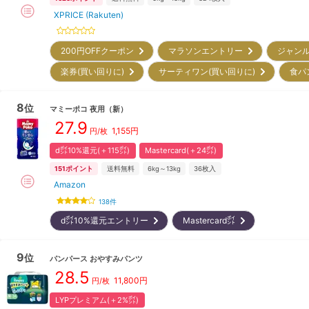
XPRICE (Rakuten)
200円OFFクーポン
マラソンエントリー
ジャンル
楽券(買い回りに)
サーティワン(買い回りに)
食パ
8
位
マミーポコ
夜用
（新）
27.9
1,155
円
円/枚
d㌽10%還元(＋115㌽)
Mastercard(＋24㌽)
151
ポイント
送料無料
6kg～13kg
36
枚入
Amazon
138
件
d㌽10%還元エントリー
Mastercard㌽
9
位
パンパース
おやすみパンツ
28.5
11,800
円
円/枚
LYPプレミアム(＋2%㌽)