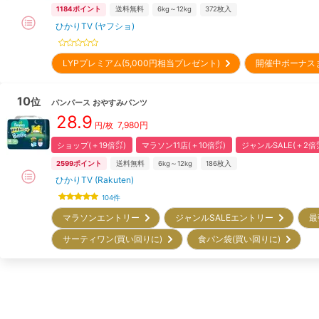
1184
ポイント
送料無料
6kg～12kg
372
枚入
ひかりTV (ヤフショ)
LYPプレミアム(5,000円相当プレゼント)
開催中ボーナス
10
位
パンパース
おやすみパンツ
28.9
7,980
円
円/枚
ショップ(＋19倍㌽)
マラソン11店(＋10倍㌽)
ジャンルSALE(＋2倍
2599
ポイント
送料無料
6kg～12kg
186
枚入
ひかりTV (Rakuten)
104
件
マラソンエントリー
ジャンルSALEエントリー
最
サーティワン(買い回りに)
食パン袋(買い回りに)