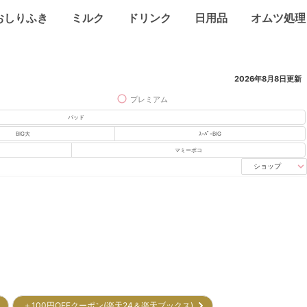
おしりふき
ミルク
ドリンク
日用品
オムツ処理
2026年8月8日
更新
プレミアム
パッド
BIG大
ｽｰﾊﾟｰBIG
マミーポコ
ショップ
＋100円OFFクーポン(楽天24＆楽天ブックス)