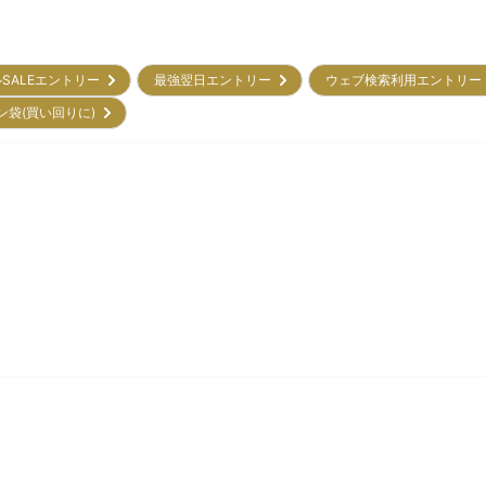
SALEエントリー
最強翌日エントリー
ウェブ検索利用エントリ
ン袋(買い回りに)