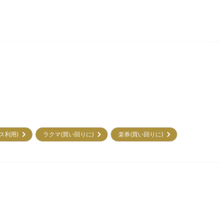
ビス利用)
ラクマ(買い回りに)
楽券(買い回りに)