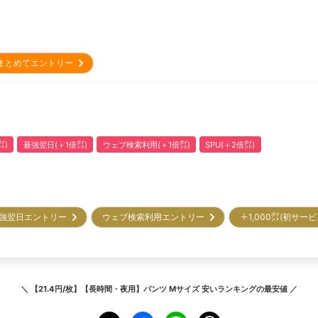
まとめてエントリー
㌽)
最強翌日(＋1倍㌽)
ウェブ検索利用(＋1倍㌽)
SPU(＋2倍㌽)
強翌日エントリー
ウェブ検索利用エントリー
＋1,000㌽(初サー
＼
【21.4円/枚】【長時間・夜用】パンツ Mサイズ 安いランキング
の最安値 ／