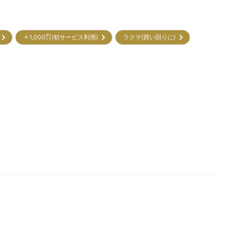
ー
＋1,000㌽(初サービス利用)
ラクマ(買い回りに)