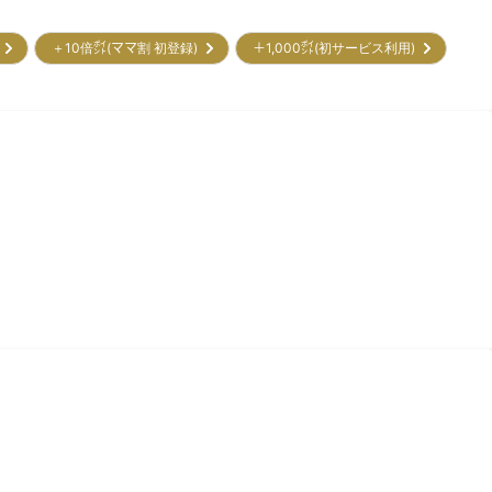
ー
＋10倍㌽(ママ割 初登録)
＋1,000㌽(初サービス利用)