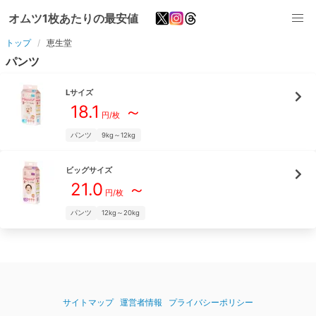
オムツ1枚あたりの最安値
トップ
恵生堂
パンツ
L
サイズ
18.1
～
円/枚
パンツ
9kg～12kg
ビッグ
サイズ
21.0
～
円/枚
パンツ
12kg～20kg
サイトマップ
運営者情報
プライバシーポリシー