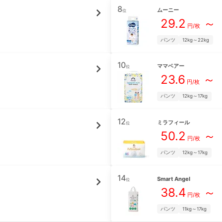
8
ムーニー
位
29.2
～
円/枚
パンツ
12kg～22kg
10
ママベアー
位
23.6
～
円/枚
パンツ
12kg～17kg
12
ミラフィール
位
50.2
～
円/枚
パンツ
12kg～17kg
14
Smart Angel
位
38.4
～
円/枚
パンツ
11kg～17kg