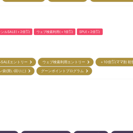
ンルSALE(＋2倍㌽)
ウェブ検索利用(＋1倍㌽)
SPU(＋2倍㌽)
ルSALEエントリー
ウェブ検索利用エントリー
＋10倍㌽(ママ割 
ン袋(買い回りに)
グーンポイントプログラム