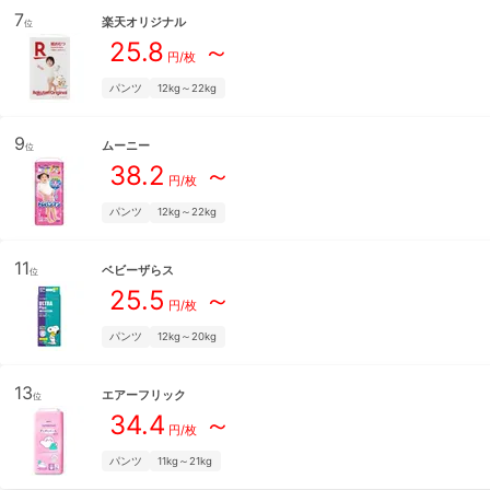
7
楽天オリジナル
位
25.8
～
円/枚
パンツ
12kg～22kg
9
ムーニー
位
38.2
～
円/枚
パンツ
12kg～22kg
11
ベビーザらス
位
25.5
～
円/枚
パンツ
12kg～20kg
13
エアーフリック
位
34.4
～
円/枚
パンツ
11kg～21kg