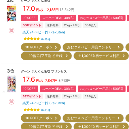
位
グーン
ぐんぐん吸収
17.0
12,188
円
13,542円
円/枚
10%OFF
スーパーDEAL 30%㌽
おむつ＆ベビー用品(＋500㌽)
5667
ポイント
送料無料
12kg～24kg
384
枚入
楽天24 ベビー館 (Rakuten)
6418
件
10%OFFクーポン
おむつ＆ベビー用品エントリー
＋10倍㌽(ママ割 初登録)
＋1,000㌽(初サービス利用)
3
位
グーン
ぐんぐん吸収 プリンセス
17.6
7,847
円
8,718円
円/枚
10%OFF
スーパーDEAL 30%㌽
おむつ＆ベビー用品(＋500㌽)
3823
ポイント
送料無料
12kg～24kg
228
枚入
楽天24 ベビー館 (Rakuten)
6418
件
10%OFFクーポン
おむつ＆ベビー用品エントリー
＋10倍㌽(ママ割 初登録)
＋1,000㌽(初サービス利用)