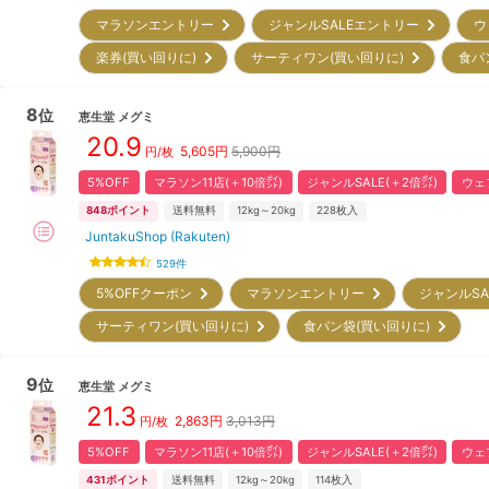
マラソンエントリー
ジャンルSALEエントリー
ウ
楽券(買い回りに)
サーティワン(買い回りに)
食パ
8
位
恵生堂
メグミ
20.9
5,605
円
5,900円
円/枚
5%OFF
マラソン11店(＋10倍㌽)
ジャンルSALE(＋2倍㌽)
ウェ
848
ポイント
送料無料
12kg～20kg
228
枚入
JuntakuShop (Rakuten)
529
件
5%OFFクーポン
マラソンエントリー
ジャンルS
サーティワン(買い回りに)
食パン袋(買い回りに)
9
位
恵生堂
メグミ
21.3
2,863
円
3,013円
円/枚
5%OFF
マラソン11店(＋10倍㌽)
ジャンルSALE(＋2倍㌽)
ウェ
431
ポイント
送料無料
12kg～20kg
114
枚入