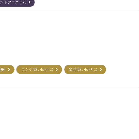
イントプログラム
利用)
ラクマ(買い回りに)
楽券(買い回りに)