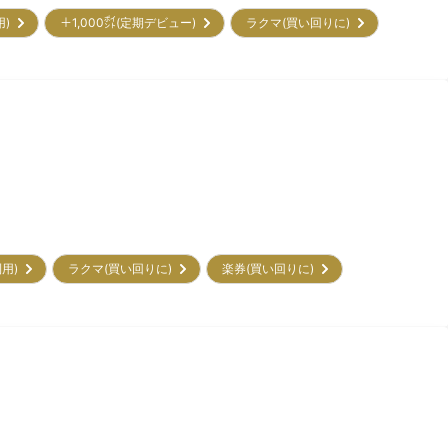
用)
＋1,000㌽(定期デビュー)
ラクマ(買い回りに)
利用)
ラクマ(買い回りに)
楽券(買い回りに)