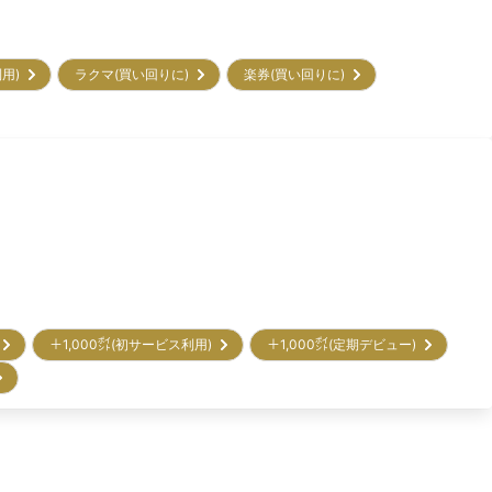
利用)
ラクマ(買い回りに)
楽券(買い回りに)
)
＋1,000㌽(初サービス利用)
＋1,000㌽(定期デビュー)