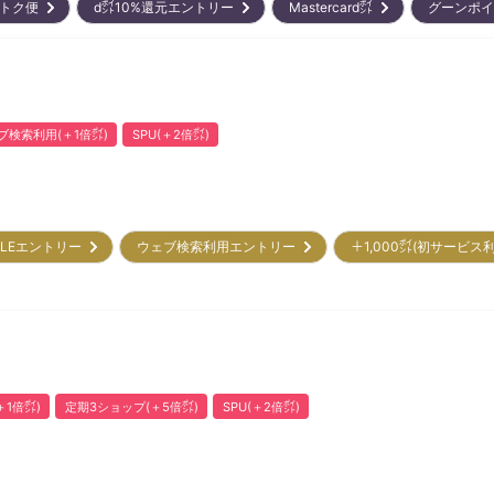
おトク便
d㌽10%還元エントリー
Mastercard㌽
グーンポ
ブ検索利用(＋1倍㌽)
SPU(＋2倍㌽)
ALEエントリー
ウェブ検索利用エントリー
＋1,000㌽(初サービス
1倍㌽)
定期3ショップ(＋5倍㌽)
SPU(＋2倍㌽)