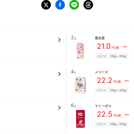
2
恵生堂
位
21.0
～
円/枚
パンツ
12kg～20kg
4
メリーズ
位
22.2
～
円/枚
パンツ
12kg～22kg
6
マミーポコ
位
22.5
～
円/枚
パンツ
12kg～22kg