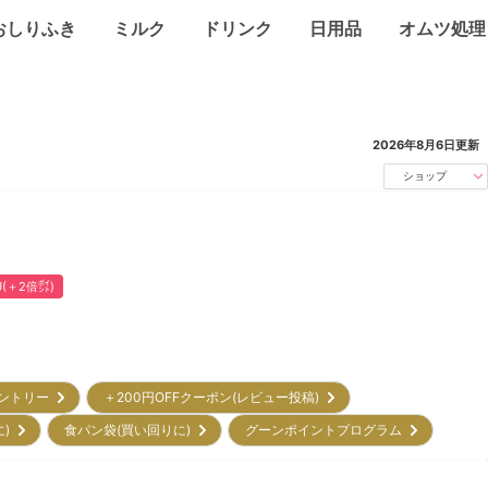
おしりふき
ミルク
ドリンク
日用品
オムツ処理
2026年8月6日
更新
ショップ
U(＋2倍㌽)
エントリー
＋200円OFFクーポン(レビュー投稿)
に)
食パン袋(買い回りに)
グーンポイントプログラム