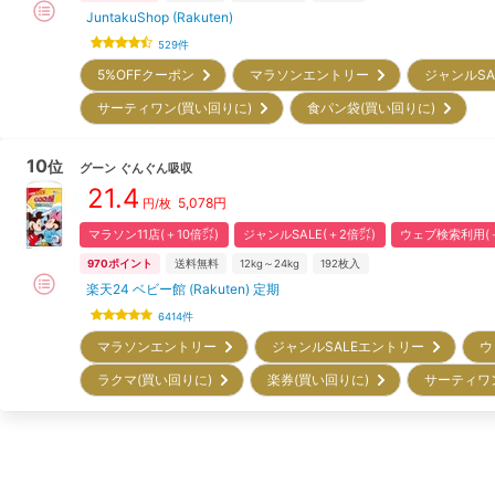
JuntakuShop (Rakuten)
529
件
5%OFFクーポン
マラソンエントリー
ジャンルS
サーティワン(買い回りに)
食パン袋(買い回りに)
10
位
グーン
ぐんぐん吸収
21.4
5,078
円
円/枚
マラソン11店(＋10倍㌽)
ジャンルSALE(＋2倍㌽)
ウェブ検索利用(＋
970
ポイント
送料無料
12kg～24kg
192
枚入
楽天24 ベビー館 (Rakuten) 定期
6414
件
マラソンエントリー
ジャンルSALEエントリー
ウ
ラクマ(買い回りに)
楽券(買い回りに)
サーティワ