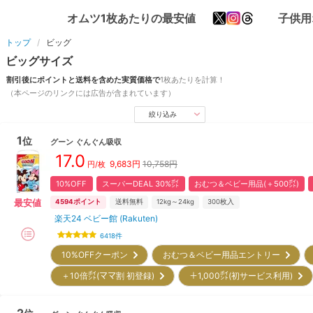
オムツ1枚あたりの最安値
子供用
トップ
ビッグ
ビッグ
サイズ
割引後にポイントと送料を含めた実質価格で
1枚あたりを計算！
（本ページのリンクには広告が含まれています）
絞り込み
1
位
グーン
ぐんぐん吸収
17.0
9,683
円
10,758円
円/枚
10%OFF
スーパーDEAL 30%㌽
おむつ＆ベビー用品(＋500㌽)
最安値
4594
ポイント
送料無料
12kg～24kg
300
枚入
楽天24 ベビー館 (Rakuten)
6418
件
10%OFFクーポン
おむつ＆ベビー用品エントリー
＋10倍㌽(ママ割 初登録)
＋1,000㌽(初サービス利用)
2