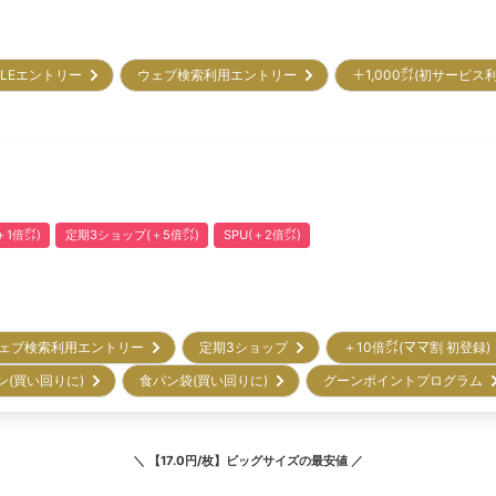
ALEエントリー
ウェブ検索利用エントリー
＋1,000㌽(初サービス
1倍㌽)
定期3ショップ(＋5倍㌽)
SPU(＋2倍㌽)
ェブ検索利用エントリー
定期3ショップ
＋10倍㌽(ママ割 初登録
ン(買い回りに)
食パン袋(買い回りに)
グーンポイントプログラム
＼
【17.0円/枚】ビッグサイズ
の最安値 ／