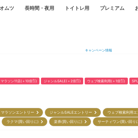
オムツ
長時間・夜用
トイトレ用
プレミアム
キャンペーン情報
マラソン11店(＋10倍㌽)
ジャンルSALE(＋2倍㌽)
ウェブ検索利用(＋1倍㌽)
SP
マラソンエントリー
ジャンルSALEエントリー
ウェブ検索利用
ラクマ(買い回りに)
楽券(買い回りに)
サーティワン(買い回り