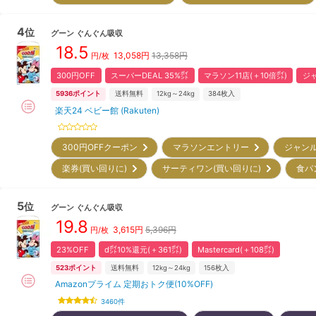
4
位
グーン
ぐんぐん吸収
18.5
13,058
円
13,358円
円/枚
300円OFF
スーパーDEAL 35%㌽
マラソン11店(＋10倍㌽)
ジャ
5936
ポイント
送料無料
12kg～24kg
384
枚入
楽天24 ベビー館 (Rakuten)
300円OFFクーポン
マラソンエントリー
ジャン
楽券(買い回りに)
サーティワン(買い回りに)
食パ
5
位
グーン
ぐんぐん吸収
19.8
3,615
円
5,396円
円/枚
23%OFF
d㌽10%還元(＋361㌽)
Mastercard(＋108㌽)
523
ポイント
送料無料
12kg～24kg
156
枚入
Amazonプライム 定期おトク便(10%OFF)
3460
件