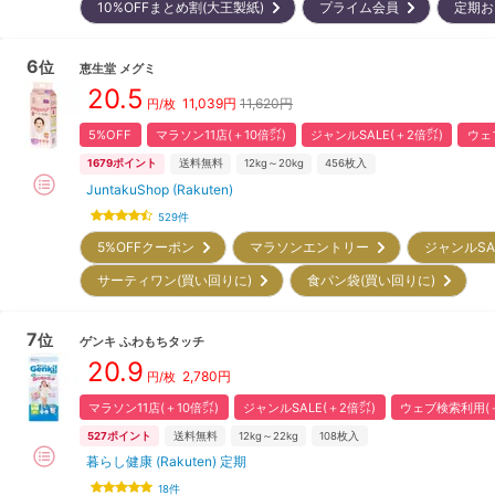
10%OFFまとめ割(大王製紙)
プライム会員
定期
6
位
恵生堂
メグミ
20.5
11,039
円
11,620円
円/枚
5%OFF
マラソン11店(＋10倍㌽)
ジャンルSALE(＋2倍㌽)
ウェ
1679
ポイント
送料無料
12kg～20kg
456
枚入
JuntakuShop (Rakuten)
529
件
5%OFFクーポン
マラソンエントリー
ジャンルS
サーティワン(買い回りに)
食パン袋(買い回りに)
7
位
ゲンキ
ふわもちタッチ
20.9
2,780
円
円/枚
マラソン11店(＋10倍㌽)
ジャンルSALE(＋2倍㌽)
ウェブ検索利用(＋
527
ポイント
送料無料
12kg～22kg
108
枚入
暮らし健康 (Rakuten) 定期
18
件