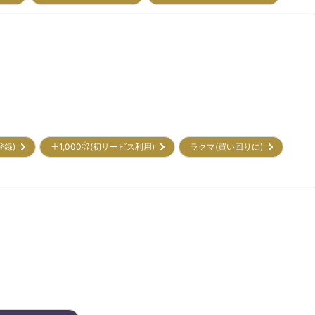
初登録)
＋1,000㌽(初サービス利用)
ラクマ(買い回りに)