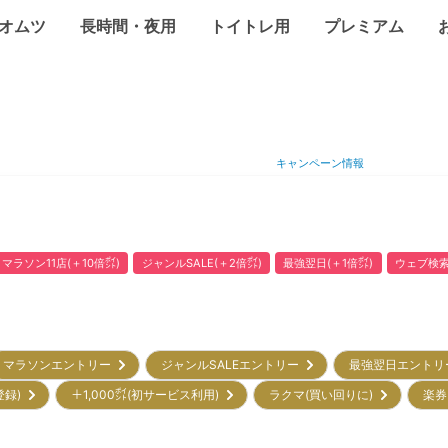
オムツ
長時間・夜用
トイトレ用
プレミアム
キャンペーン情報
マラソン11店(＋10倍㌽)
ジャンルSALE(＋2倍㌽)
最強翌日(＋1倍㌽)
ウェブ検索
マラソンエントリー
ジャンルSALEエントリー
最強翌日エント
登録)
＋1,000㌽(初サービス利用)
ラクマ(買い回りに)
楽券