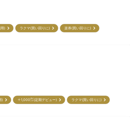
利用)
ラクマ(買い回りに)
楽券(買い回りに)
用)
＋1,000㌽(定期デビュー)
ラクマ(買い回りに)