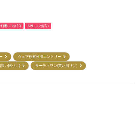
利用(＋1倍㌽)
SPU(＋2倍㌽)
リー
ウェブ検索利用エントリー
(買い回りに)
サーティワン(買い回りに)