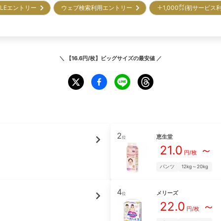
ALEエントリー
ウェブ検索利用エントリー
＋1,000㌽(初サービス
＼
【16.6円/枚】ビッグサイズ
の最安値 ／
2
恵生堂
位
21.0
～
円/枚
パンツ
12kg～20kg
4
メリーズ
位
22.0
～
円/枚