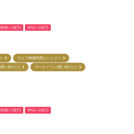
利用(＋1倍㌽)
SPU(＋2倍㌽)
リー
ウェブ検索利用エントリー
(買い回りに)
サーティワン(買い回りに)
利用(＋1倍㌽)
SPU(＋2倍㌽)