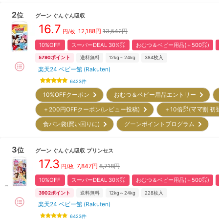
2
位
グーン
ぐんぐん吸収
16.7
12,188
円
13,542円
円/枚
10%OFF
スーパーDEAL 30%㌽
おむつ＆ベビー用品(＋500㌽)
5790
ポイント
送料無料
12kg～24kg
384
枚入
楽天24 ベビー館 (Rakuten)
6423
件
10%OFFクーポン
おむつ＆ベビー用品エントリー
＋200円OFFクーポン(レビュー投稿)
＋10倍㌽(ママ割 初
食パン袋(買い回りに)
グーンポイントプログラム
3
位
グーン
ぐんぐん吸収 プリンセス
17.3
7,847
円
8,718円
円/枚
10%OFF
スーパーDEAL 30%㌽
おむつ＆ベビー用品(＋500㌽)
3902
ポイント
送料無料
12kg～24kg
228
枚入
楽天24 ベビー館 (Rakuten)
6423
件