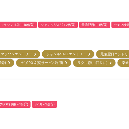
マラソン11店(＋10倍㌽)
ジャンルSALE(＋2倍㌽)
最強翌日(＋1倍㌽)
ウェブ検索
マラソンエントリー
ジャンルSALEエントリー
最強翌日エント
登録)
＋1,000㌽(初サービス利用)
ラクマ(買い回りに)
楽券
ブ検索利用(＋1倍㌽)
SPU(＋2倍㌽)