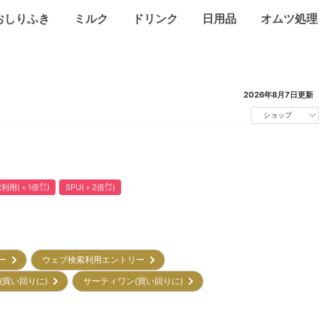
おしりふき
ミルク
ドリンク
日用品
オムツ処理
2026年8月7日
更新
ショップ
利用(＋1倍㌽)
SPU(＋2倍㌽)
リー
ウェブ検索利用エントリー
(買い回りに)
サーティワン(買い回りに)