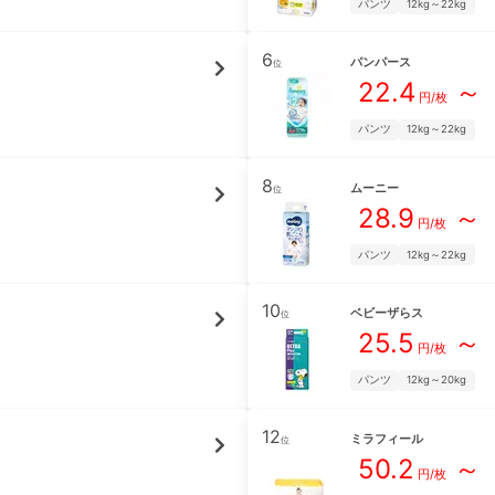
パンツ
12kg～22kg
6
パンパース
位
22.4
～
円/枚
パンツ
12kg～22kg
8
ムーニー
位
28.9
～
円/枚
パンツ
12kg～22kg
10
ベビーザらス
位
25.5
～
円/枚
パンツ
12kg～20kg
12
ミラフィール
位
50.2
～
円/枚