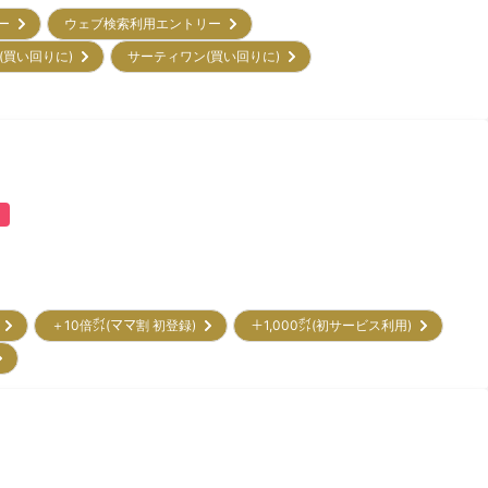
リー
ウェブ検索利用エントリー
(買い回りに)
サーティワン(買い回りに)
)
ー
＋10倍㌽(ママ割 初登録)
＋1,000㌽(初サービス利用)