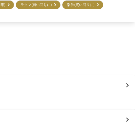
利用)
ラクマ(買い回りに)
楽券(買い回りに)