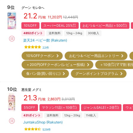
9
位
グーン
モレ0へ
21.2
11,202
円
12,446円
円/枚
10%OFF
スーパーDEAL 25%㌽
おむつ＆ベビー用品(＋500㌽)
4852
ポイント
送料無料
12kg～24kg
300
枚入
楽天24 ベビー館 (Rakuten)
22
件
10%OFFクーポン
おむつ＆ベビー用品エントリー
＋200円OFFクーポン(レビュー投稿)
＋10倍㌽(ママ割 初
食パン袋(買い回りに)
グーンポイントプログラム
10
位
恵生堂
メグミ
21.3
2,863
円
3,013円
円/枚
5%OFF
マラソン11店(＋10倍㌽)
ジャンルSALE(＋2倍㌽)
ウェ
431
ポイント
送料無料
12kg～20kg
114
枚入
JuntakuShop (Rakuten)
529
件