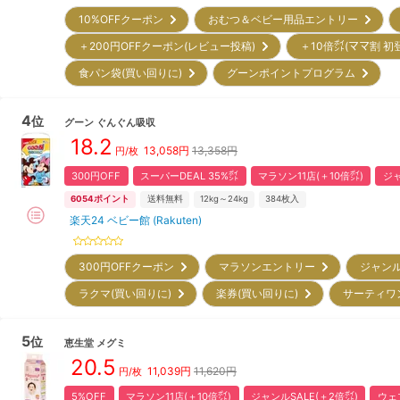
10%OFFクーポン
おむつ＆ベビー用品エントリー
＋200円OFFクーポン(レビュー投稿)
＋10倍㌽(ママ割 初
食パン袋(買い回りに)
グーンポイントプログラム
4
位
グーン
ぐんぐん吸収
18.2
13,058
円
13,358円
円/枚
300円OFF
スーパーDEAL 35%㌽
マラソン11店(＋10倍㌽)
ジャ
6054
ポイント
送料無料
12kg～24kg
384
枚入
楽天24 ベビー館 (Rakuten)
300円OFFクーポン
マラソンエントリー
ジャン
ラクマ(買い回りに)
楽券(買い回りに)
サーティワ
5
位
恵生堂
メグミ
20.5
11,039
円
11,620円
円/枚
5%OFF
マラソン11店(＋10倍㌽)
ジャンルSALE(＋2倍㌽)
ウェ