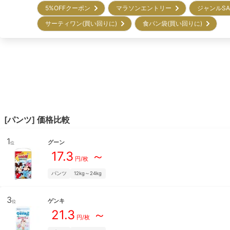
5%OFFクーポン
マラソンエントリー
ジャンルS
サーティワン(買い回りに)
食パン袋(買い回りに)
[
パンツ
] 価格比較
1
グーン
位
17.3
～
円/枚
パンツ
12kg～24kg
3
ゲンキ
位
21.3
～
円/枚