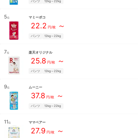
パンツ
12kg～22kg
5
マミーポコ
位
22.2
～
円/枚
パンツ
12kg～22kg
7
楽天オリジナル
位
25.8
～
円/枚
パンツ
12kg～22kg
9
ムーニー
位
37.8
～
円/枚
パンツ
12kg～22kg
11
ママベアー
位
27.9
～
円/枚