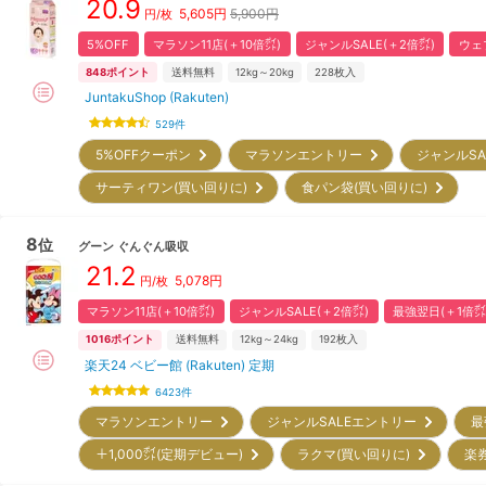
20.9
5,605
円
5,900円
円/枚
5%OFF
マラソン11店(＋10倍㌽)
ジャンルSALE(＋2倍㌽)
ウェ
848
ポイント
送料無料
12kg～20kg
228
枚入
JuntakuShop (Rakuten)
529
件
5%OFFクーポン
マラソンエントリー
ジャンルS
サーティワン(買い回りに)
食パン袋(買い回りに)
8
位
グーン
ぐんぐん吸収
21.2
5,078
円
円/枚
マラソン11店(＋10倍㌽)
ジャンルSALE(＋2倍㌽)
最強翌日(＋1倍㌽
1016
ポイント
送料無料
12kg～24kg
192
枚入
楽天24 ベビー館 (Rakuten) 定期
6423
件
マラソンエントリー
ジャンルSALEエントリー
最
＋1,000㌽(定期デビュー)
ラクマ(買い回りに)
楽