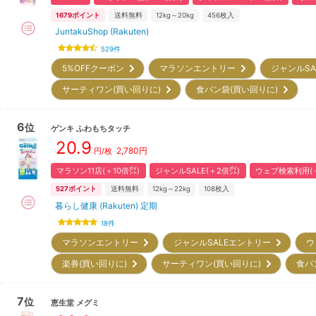
1679
ポイント
送料無料
12kg～20kg
456
枚入
JuntakuShop (Rakuten)
529
件
5%OFFクーポン
マラソンエントリー
ジャンルS
サーティワン(買い回りに)
食パン袋(買い回りに)
6
位
ゲンキ
ふわもちタッチ
20.9
2,780
円
円/枚
マラソン11店(＋10倍㌽)
ジャンルSALE(＋2倍㌽)
ウェブ検索利用(＋
527
ポイント
送料無料
12kg～22kg
108
枚入
暮らし健康 (Rakuten) 定期
18
件
マラソンエントリー
ジャンルSALEエントリー
ウ
楽券(買い回りに)
サーティワン(買い回りに)
食パ
7
位
恵生堂
メグミ