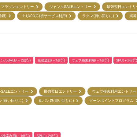
マラソンエントリー
ジャンルSALEエントリー
最強翌日エント
登録)
＋1,000㌽(初サービス利用)
ラクマ(買い回りに)
楽券
ンルSALE(＋2倍㌽)
最強翌日(＋1倍㌽)
ウェブ検索利用(＋1倍㌽)
SPU(＋2倍㌽
ルSALEエントリー
最強翌日エントリー
ウェブ検索利用エントリ
ン(買い回りに)
食パン袋(買い回りに)
グーンポイントプログラム
ブ検索利用(＋1倍㌽)
SPU(＋2倍㌽)