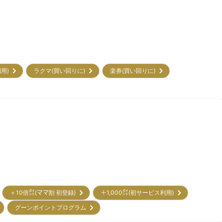
利用)
ラクマ(買い回りに)
楽券(買い回りに)
＋10倍㌽(ママ割 初登録)
＋1,000㌽(初サービス利用)
グーンポイントプログラム