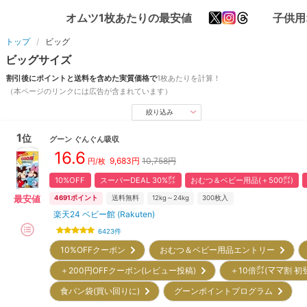
オムツ1枚あたりの最安値
子供用
トップ
ビッグ
ビッグ
サイズ
割引後にポイントと送料を含めた実質価格で
1枚あたりを計算！
（本ページのリンクには広告が含まれています）
絞り込み
1
位
グーン
ぐんぐん吸収
16.6
9,683
円
10,758円
円/枚
10%OFF
スーパーDEAL 30%㌽
おむつ＆ベビー用品(＋500㌽)
最安値
4691
ポイント
送料無料
12kg～24kg
300
枚入
楽天24 ベビー館 (Rakuten)
6423
件
10%OFFクーポン
おむつ＆ベビー用品エントリー
＋200円OFFクーポン(レビュー投稿)
＋10倍㌽(ママ割 初
食パン袋(買い回りに)
グーンポイントプログラム