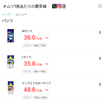
オムツ1枚あたりの最安値
トップ
ムーニー
パンツ
M
サイズ
36.0
～
円/枚
パンツ
6kg～12kg
L
サイズ
35.8
～
円/枚
パンツ
9kg～14kg
ビッグより大きい
サイズ
48.8
～
円/枚
パンツ
13kg～28kg