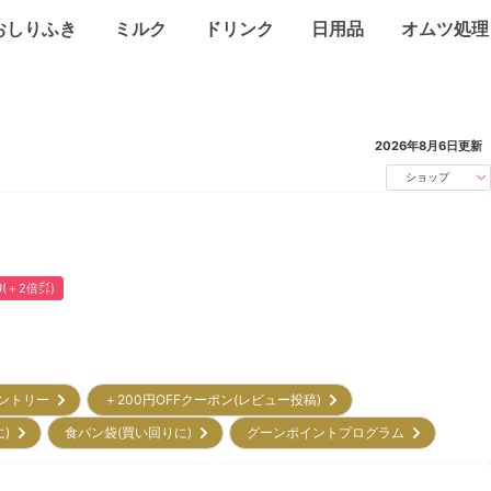
おしりふき
ミルク
ドリンク
日用品
オムツ処理
2026年8月6日
更新
ショップ
U(＋2倍㌽)
エントリー
＋200円OFFクーポン(レビュー投稿)
に)
食パン袋(買い回りに)
グーンポイントプログラム