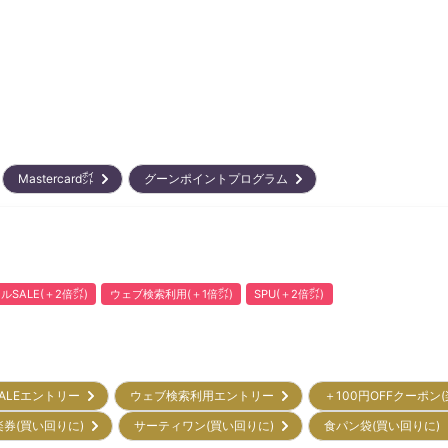
Mastercard㌽
グーンポイントプログラム
ルSALE(＋2倍㌽)
ウェブ検索利用(＋1倍㌽)
SPU(＋2倍㌽)
ALEエントリー
ウェブ検索利用エントリー
＋100円OFFクーポン
楽券(買い回りに)
サーティワン(買い回りに)
食パン袋(買い回りに