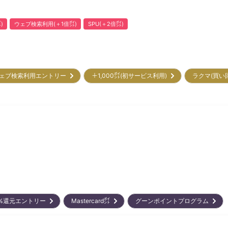
)
ウェブ検索利用(＋1倍㌽)
SPU(＋2倍㌽)
ェブ検索利用エントリー
＋1,000㌽(初サービス利用)
ラクマ(買い
0%還元エントリー
Mastercard㌽
グーンポイントプログラム