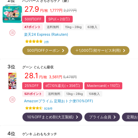
位
パンパース
さらさらケア
（新）
27.9
1,777
円
2,277円
円/枚
500円OFF
SPU(＋2倍㌽)
47
ポイント
送料無料
15kg～28kg
62
枚入
楽天24 Express (Rakuten)
2
件
500円OFFクーポン
＋1,000㌽(初サービス利用)
3
位
グーン
ぐんぐん吸収
28.1
3,561
円
5,478円
円/枚
25%OFF
d㌽10%還元(＋356㌽)
Mastercard(＋110㌽)
521
ポイント
送料無料
13kg～28kg
108
枚入
Amazonプライム 定期おトク便(10%OFF)
928
件
10%OFFまとめ割(大王製紙)
プライム会員
定期
4
位
ゲンキ
ふわもちタッチ