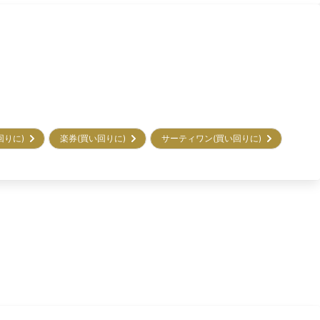
回りに)
楽券(買い回りに)
サーティワン(買い回りに)