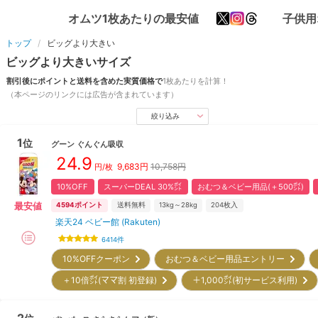
オムツ1枚あたりの最安値
子供用
トップ
ビッグより大きい
ビッグより大きい
サイズ
割引後にポイントと送料を含めた実質価格で
1枚あたりを計算！
（本ページのリンクには広告が含まれています）
絞り込み
1
位
グーン
ぐんぐん吸収
24.9
9,683
円
10,758円
円/枚
10%OFF
スーパーDEAL 30%㌽
おむつ＆ベビー用品(＋500㌽)
最安値
4594
ポイント
送料無料
13kg～28kg
204
枚入
楽天24 ベビー館 (Rakuten)
6414
件
10%OFFクーポン
おむつ＆ベビー用品エントリー
＋10倍㌽(ママ割 初登録)
＋1,000㌽(初サービス利用)
2