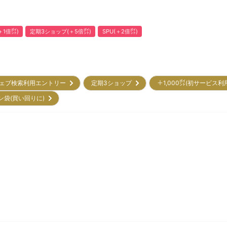
1倍㌽)
定期3ショップ(＋5倍㌽)
SPU(＋2倍㌽)
ェブ検索利用エントリー
定期3ショップ
＋1,000㌽(初サービス利
ン袋(買い回りに)