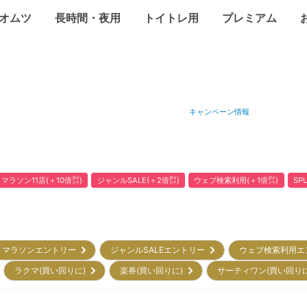
オムツ
長時間・夜用
トイトレ用
プレミアム
キャンペーン情報
マラソン11店(＋10倍㌽)
ジャンルSALE(＋2倍㌽)
ウェブ検索利用(＋1倍㌽)
SP
マラソンエントリー
ジャンルSALEエントリー
ウェブ検索利用
ラクマ(買い回りに)
楽券(買い回りに)
サーティワン(買い回り