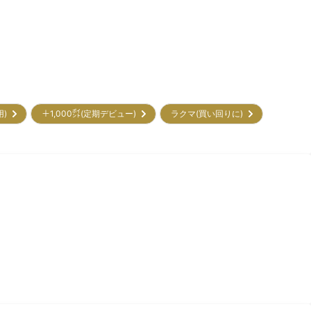
用)
＋1,000㌽(定期デビュー)
ラクマ(買い回りに)