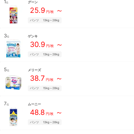
1
グーン
位
25.9
～
円/枚
パンツ
13kg～28kg
3
ゲンキ
位
30.9
～
円/枚
パンツ
13kg～28kg
5
メリーズ
位
38.7
～
円/枚
パンツ
15kg～28kg
7
ムーニー
位
48.8
～
円/枚
パンツ
13kg～28kg