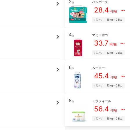
2
パンパース
位
28.4
～
円/枚
パンツ
15kg～28kg
4
マミーポコ
位
33.7
～
円/枚
パンツ
13kg～28kg
6
ムーニー
位
45.4
～
円/枚
パンツ
13kg～28kg
8
ミラフィール
位
56.4
～
円/枚
パンツ
15kg～28kg