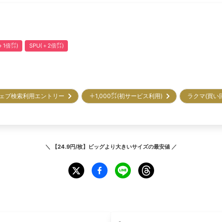
1倍㌽)
SPU(＋2倍㌽)
ェブ検索利用エントリー
＋1,000㌽(初サービス利用)
ラクマ(買い
＼
【24.9円/枚】ビッグより大きいサイズ
の最安値 ／