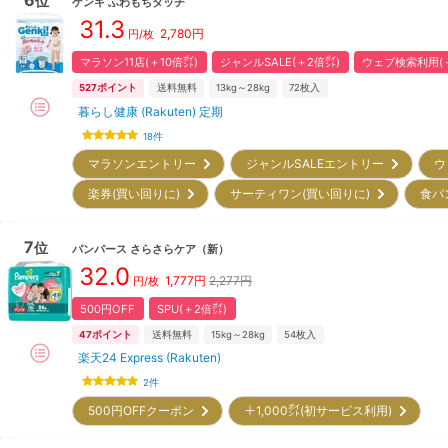
6
位
ゲンキ
ふわもちタッチ
31.3
2,780
円
円/枚
マラソン11店(＋10倍㌽)
ジャンルSALE(＋2倍㌽)
ウェブ検索利用(＋
527
ポイント
送料無料
13kg～28kg
72
枚入
暮らし健康 (Rakuten) 定期
18
件
マラソンエントリー
ジャンルSALEエントリー
ウ
楽券(買い回りに)
サーティワン(買い回りに)
食パ
7
位
パンパース
さらさらケア
（新）
32.0
1,777
円
2,277円
円/枚
500円OFF
SPU(＋2倍㌽)
47
ポイント
送料無料
15kg～28kg
54
枚入
楽天24 Express (Rakuten)
2
件
500円OFFクーポン
＋1,000㌽(初サービス利用)