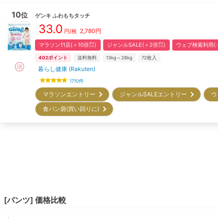
10
位
ゲンキ
ふわもちタッチ
33.0
2,780
円
円/枚
マラソン11店(＋10倍㌽)
ジャンルSALE(＋2倍㌽)
ウェブ検索利用(＋
402
ポイント
送料無料
13kg～28kg
72
枚入
暮らし健康 (Rakuten)
1710
件
マラソンエントリー
ジャンルSALEエントリー
ウ
食パン袋(買い回りに)
[
パンツ
] 価格比較