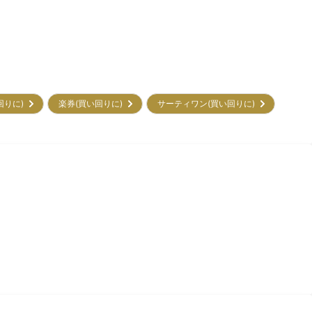
回りに)
楽券(買い回りに)
サーティワン(買い回りに)