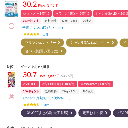
30.2
3,751
円
円/枚
ショップ(＋9倍㌽)
マラソン11店(＋10倍㌽)
ジャンルSALE(＋2倍㌽
853
ポイント
送料無料
13kg～28kg
96
枚入
子育てママの店 (Rakuten)
753
件
マラソンエントリー
ジャンルSALEエントリー
ウ
食パン袋(買い回りに)
5
位
グーン
ぐんぐん吸収
30.7
3,835
円
5,478円
円/枚
25%OFF
d㌽10%還元(＋383㌽)
Mastercard(＋82㌽)
520
ポイント
送料無料
13kg～28kg
108
枚入
Amazon 定期おトク便(5%OFF)
928
件
10%OFFまとめ割(大王製紙)
定期おトク便
d㌽1