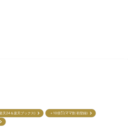
(楽天24＆楽天ブックス)
＋10倍㌽(ママ割 初登録)
)