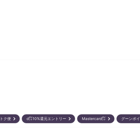
おトク便
d㌽10%還元エントリー
Mastercard㌽
グーンポ