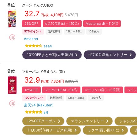
8
位
グーン
ぐんぐん吸収
32.7
4,108
円
5,478円
円/枚
25%OFF
d㌽10%還元(＋410㌽)
Mastercard(＋110㌽)
575
ポイント
送料無料
13kg～28kg
108
枚入
Amazon
928
件
10%OFFまとめ割(大王製紙)
d㌽10%還元エントリー
9
位
マミーポコ
ドラえもん
（新）
32.9
7,824
円
8,890円
円/枚
12%OFF
スーパーDEAL 10%㌽
マラソン11店(＋10倍㌽)
ジャン
1909
ポイント
送料無料
13kg～28kg
180
枚入
楽天24 (Rakuten)
8
件
12%OFFクーポン
マラソンエントリー
ジャンルS
＋1,000㌽(初サービス利用)
ラクマ(買い回りに)