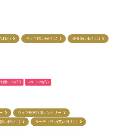
ビス利用)
ラクマ(買い回りに)
楽券(買い回りに)
利用(＋1倍㌽)
SPU(＋2倍㌽)
リー
ウェブ検索利用エントリー
(買い回りに)
サーティワン(買い回りに)