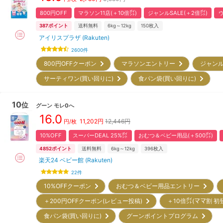
800円OFF
マラソン11店(＋10倍㌽)
ジャンルSALE(＋2倍㌽)
387
ポイント
送料無料
6kg～12kg
150
枚入
アイリスプラザ (Rakuten)
2600
件
800円OFFクーポン
マラソンエントリー
ジャンル
サーティワン(買い回りに)
食パン袋(買い回りに)
10
位
グーン
モレ0へ
16.0
11,202
円
12,446円
円/枚
10%OFF
スーパーDEAL 25%㌽
おむつ＆ベビー用品(＋500㌽)
4852
ポイント
送料無料
6kg～12kg
396
枚入
楽天24 ベビー館 (Rakuten)
22
件
10%OFFクーポン
おむつ＆ベビー用品エントリー
＋200円OFFクーポン(レビュー投稿)
＋10倍㌽(ママ割 初
食パン袋(買い回りに)
グーンポイントプログラム