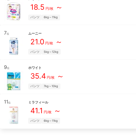
18.5
～
円/枚
パンツ
6kg～11kg
7
ムーニー
位
21.0
～
円/枚
パンツ
5kg～12kg
9
ホワイト
位
35.4
～
円/枚
パンツ
7kg～10kg
11
ミラフィール
位
41.1
～
円/枚
パンツ
6kg～11kg