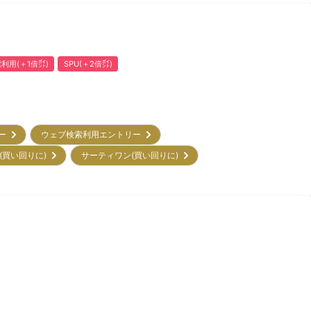
利用(＋1倍㌽)
SPU(＋2倍㌽)
リー
ウェブ検索利用エントリー
(買い回りに)
サーティワン(買い回りに)