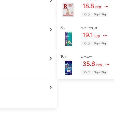
18.8
～
円/枚
パンツ
6kg～12kg
8
ベビーザらス
位
19.1
～
円/枚
パンツ
6kg～12kg
10
ムーニー
位
35.6
～
円/枚
パンツ
6kg～12kg