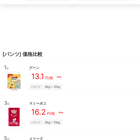
[
パンツ
] 価格比較
1
グーン
位
13.1
～
円/枚
パンツ
6kg～12kg
3
マミーポコ
位
16.2
～
円/枚
パンツ
6kg～13kg
5
メリーズ
位