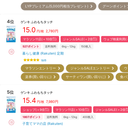
LYPプレミアム(5,000円相当プレゼント)
グーンポイン
4
位
ゲンキ
ふわもちタッチ
15.0
2,780
円
円/枚
マラソン11店(＋10倍㌽)
ジャンルSALE(＋2倍㌽)
ウェブ検索利用(＋
527
ポイント
送料無料
6kg～12kg
150
枚入
暮らし健康 (Rakuten) 定期
18
件
マラソンエントリー
ジャンルSALEエントリー
ウ
楽券(買い回りに)
サーティワン(買い回りに)
食パ
5
位
ゲンキ
ふわもちタッチ
15.4
7,980
円
円/枚
ショップ(＋9倍㌽)
マラソン11店(＋10倍㌽)
ジャンルSALE(＋2倍㌽
1807
ポイント
送料無料
6kg～12kg
400
枚入
子育てママの店 (Rakuten)