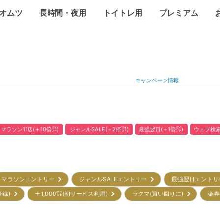
オムツ
長時間・夜用
トイトレ用
プレミアム
キャンペーン情報
マラソン11店(＋10倍㌽)
ジャンルSALE(＋2倍㌽)
最強翌日(＋1倍㌽)
ウェブ検索
マラソンエントリー
ジャンルSALEエントリー
最強翌日エント
登録)
＋1,000㌽(初サービス利用)
ラクマ(買い回りに)
楽券