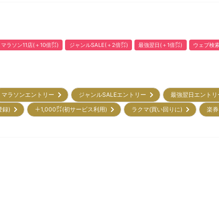
マラソン11店(＋10倍㌽)
ジャンルSALE(＋2倍㌽)
最強翌日(＋1倍㌽)
ウェブ検索
マラソンエントリー
ジャンルSALEエントリー
最強翌日エント
登録)
＋1,000㌽(初サービス利用)
ラクマ(買い回りに)
楽券