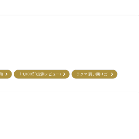
用)
＋1,000㌽(定期デビュー)
ラクマ(買い回りに)