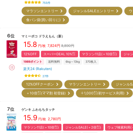
755
件
マラソンエントリー
ジャンルSALEエントリー
ウ
食パン袋(買い回りに)
6
位
マミーポコ
ドラえもん
（新）
15.8
7,824
円
8,890円
円/枚
12%OFF
スーパーDEAL 10%㌽
マラソン11店(＋10倍㌽)
ジャン
1989
ポイント
送料無料
6kg～13kg
370
枚入
楽天24 (Rakuten)
27
件
12%OFFクーポン
マラソンエントリー
ジャンルS
＋10倍㌽(ママ割 初登録)
＋1,000㌽(初サービス利用)
7
位
ゲンキ
ふわもちタッチ
15.9
2,780
円
円/枚
マラソン11店(＋10倍㌽)
ジャンルSALE(＋2倍㌽)
ウェブ検索利用(＋