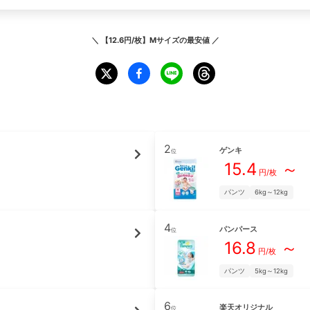
＼
【12.6円/枚】Mサイズ
の最安値 ／
2
ゲンキ
位
15.4
～
円/枚
パンツ
6kg～12kg
4
パンパース
位
16.8
～
円/枚
パンツ
5kg～12kg
6
楽天オリジナル
位