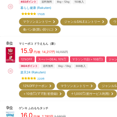
402
ポイント
送料無料
6kg～12kg
150
枚入
暮らし健康 (Rakuten)
1710
件
マラソンエントリー
ジャンルSALEエントリー
ウ
食パン袋(買い回りに)
8
位
マミーポコ
ドラえもん
（新）
15.9
14,217
円
16,155円
円/枚
12%OFF
スーパーDEAL 10%㌽
マラソン11店(＋10倍㌽)
ジャン
3624
ポイント
送料無料
6kg～13kg
666
枚入
楽天24 (Rakuten)
220
件
12%OFFクーポン
マラソンエントリー
ジャンルS
＋10倍㌽(ママ割 初登録)
＋1,000㌽(初サービス利用)
9
位
ゲンキ
ふわもちタッチ
16.0
2,780
円
3,580円
円/枚