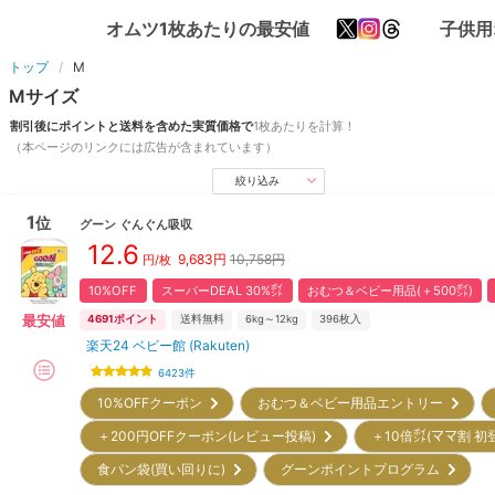
オムツ1枚あたりの最安値
子供用
トップ
M
M
サイズ
割引後にポイントと送料を含めた実質価格で
1枚あたりを計算！
（本ページのリンクには広告が含まれています）
絞り込み
1
位
グーン
ぐんぐん吸収
12.6
9,683
円
10,758円
円/枚
10%OFF
スーパーDEAL 30%㌽
おむつ＆ベビー用品(＋500㌽)
最安値
4691
ポイント
送料無料
6kg～12kg
396
枚入
楽天24 ベビー館 (Rakuten)
6423
件
10%OFFクーポン
おむつ＆ベビー用品エントリー
＋200円OFFクーポン(レビュー投稿)
＋10倍㌽(ママ割 初
食パン袋(買い回りに)
グーンポイントプログラム