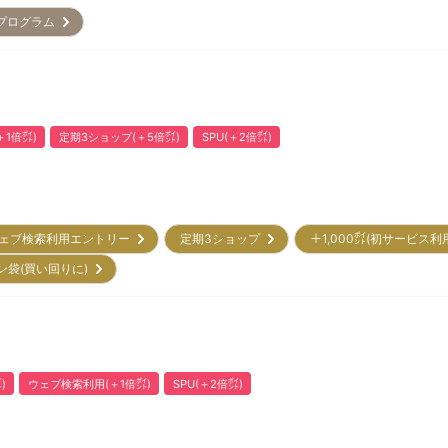
トプログラム
1倍㌽)
定期3ショップ(＋5倍㌽)
SPU(＋2倍㌽)
ェブ検索利用エントリー
定期3ショップ
＋1,000㌽(初サービス利
ン袋(買い回りに)
)
ウェブ検索利用(＋1倍㌽)
SPU(＋2倍㌽)