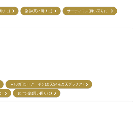
回りに)
楽券(買い回りに)
サーティワン(買い回りに)
＋100円OFFクーポン(楽天24＆楽天ブックス)
に)
食パン袋(買い回りに)