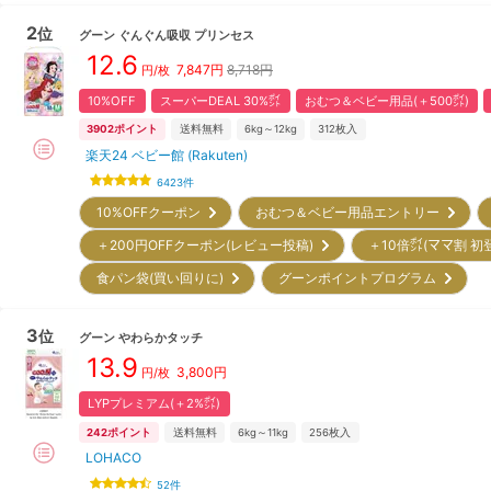
2
位
グーン
ぐんぐん吸収 プリンセス
12.6
7,847
円
8,718円
円/枚
10%OFF
スーパーDEAL 30%㌽
おむつ＆ベビー用品(＋500㌽)
3902
ポイント
送料無料
6kg～12kg
312
枚入
楽天24 ベビー館 (Rakuten)
6423
件
10%OFFクーポン
おむつ＆ベビー用品エントリー
＋200円OFFクーポン(レビュー投稿)
＋10倍㌽(ママ割 初
食パン袋(買い回りに)
グーンポイントプログラム
3
位
グーン
やわらかタッチ
13.9
3,800
円
円/枚
LYPプレミアム(＋2%㌽)
242
ポイント
送料無料
6kg～11kg
256
枚入
LOHACO
52
件