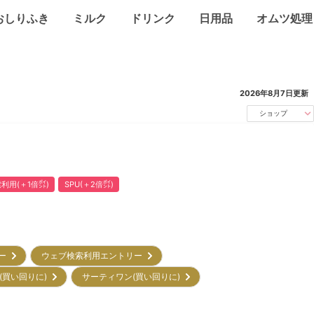
おしりふき
ミルク
ドリンク
日用品
オムツ処理
2026年8月7日
更新
ショップ
利用(＋1倍㌽)
SPU(＋2倍㌽)
リー
ウェブ検索利用エントリー
(買い回りに)
サーティワン(買い回りに)