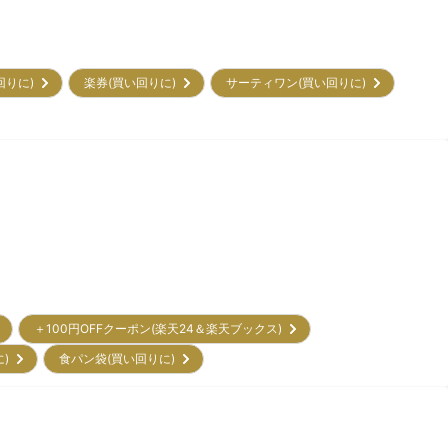
回りに)
楽券(買い回りに)
サーティワン(買い回りに)
＋100円OFFクーポン(楽天24＆楽天ブックス)
に)
食パン袋(買い回りに)