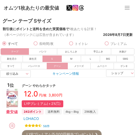
オムツ1枚あたりの最安値
グーン テープ Sサイズ
割引後にポイントと送料を含めた実質価格で
1枚あたりを計算！
（本ページのリンクには広告が含まれています）
2026年8月7日
更新
すべて
長時間/夜
トイトレ
プレミアム
テープ
パンツ
おしりふき
手口ふき
水遊び
新生児小
新生児
S
M
L
BIG
SBIG
すべて
パンパース
グーン
メリーズ
ムーニー
ゲンキ
キャンペーン情報
ショップ
絞り込み
1
位
グーン
やわらかタッチ
12.0
3,800
円
円/枚
LYPプレミアム(＋2%㌽)
最安値
242
ポイント
送料無料
4kg～8kg
296
枚入
LOHACO
56
件
LYPプレミアム(5,000円相当プレゼント)