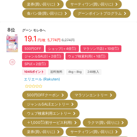
楽券(買い回りに)
サーティワン(買い回りに)
食パン袋(買い回りに)
グーンポイントプログラム
8
位
グーン
モレ0へ
19.1
5,774
円
6,274円
円/枚
500円OFF
ショップ(＋4倍㌽)
マラソン11店(＋10倍㌽)
ジャンルSALE(＋2倍㌽)
ウェブ検索利用(＋1倍㌽)
SPU(＋2倍㌽)
1045
ポイント
送料無料
4kg～8kg
248
枚入
エリエール (Rakuten)
500円OFFクーポン
マラソンエントリー
ジャンルSALEエントリー
ウェブ検索利用エントリー
＋1,000㌽(初サービス利用)
ラクマ(買い回りに)
楽券(買い回りに)
サーティワン(買い回りに)