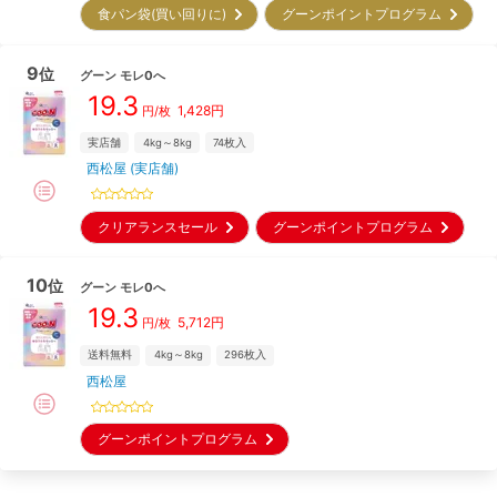
食パン袋(買い回りに)
グーンポイントプログラム
9
位
グーン
モレ0へ
19.3
1,428
円
円/枚
実店舗
4kg～8kg
74
枚入
西松屋 (実店舗)
クリアランスセール
グーンポイントプログラム
10
位
グーン
モレ0へ
19.3
5,712
円
円/枚
送料無料
4kg～8kg
296
枚入
西松屋
グーンポイントプログラム