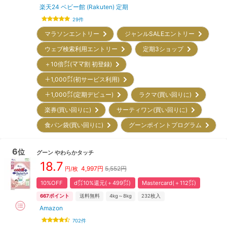
楽天24 ベビー館 (Rakuten) 定期
29
件
マラソンエントリー
ジャンルSALEエントリー
ウェブ検索利用エントリー
定期3ショップ
＋10倍㌽(ママ割 初登録)
＋1,000㌽(初サービス利用)
＋1,000㌽(定期デビュー)
ラクマ(買い回りに)
楽券(買い回りに)
サーティワン(買い回りに)
食パン袋(買い回りに)
グーンポイントプログラム
6
位
グーン
やわらかタッチ
18.7
4,997
円
5,552円
円/枚
10%OFF
d㌽10%還元(＋499㌽)
Mastercard(＋112㌽)
667
ポイント
送料無料
4kg～8kg
232
枚入
Amazon
702
件