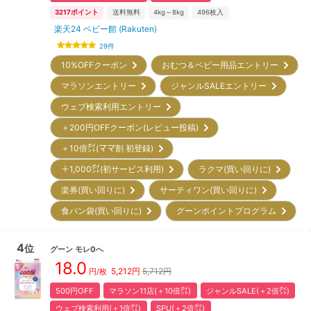
3217
ポイント
送料無料
4kg～8kg
496
枚入
楽天24 ベビー館 (Rakuten)
29
件
10%OFFクーポン
おむつ＆ベビー用品エントリー
マラソンエントリー
ジャンルSALEエントリー
ウェブ検索利用エントリー
＋200円OFFクーポン(レビュー投稿)
＋10倍㌽(ママ割 初登録)
＋1,000㌽(初サービス利用)
ラクマ(買い回りに)
楽券(買い回りに)
サーティワン(買い回りに)
食パン袋(買い回りに)
グーンポイントプログラム
4
位
グーン
モレ0へ
18.0
5,212
円
5,712円
円/枚
500円OFF
マラソン11店(＋10倍㌽)
ジャンルSALE(＋2倍㌽)
ウェブ検索利用(＋1倍㌽)
SPU(＋2倍㌽)