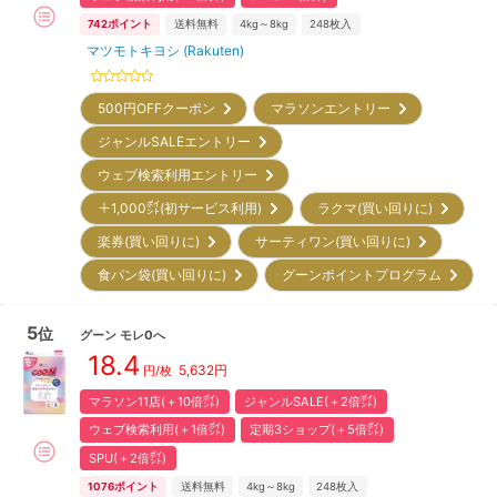
742
ポイント
送料無料
4kg～8kg
248
枚入
マツモトキヨシ (Rakuten)
500円OFFクーポン
マラソンエントリー
ジャンルSALEエントリー
ウェブ検索利用エントリー
＋1,000㌽(初サービス利用)
ラクマ(買い回りに)
楽券(買い回りに)
サーティワン(買い回りに)
食パン袋(買い回りに)
グーンポイントプログラム
5
位
グーン
モレ0へ
18.4
5,632
円
円/枚
マラソン11店(＋10倍㌽)
ジャンルSALE(＋2倍㌽)
ウェブ検索利用(＋1倍㌽)
定期3ショップ(＋5倍㌽)
SPU(＋2倍㌽)
1076
ポイント
送料無料
4kg～8kg
248
枚入