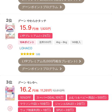
グーンポイントプログラム
2
位
グーン
やわらかタッチ
15.9
1,920
円
円/枚
LYPプレミアム(＋2%㌽)
124
ポイント
送料550円
4kg～8kg
148
枚入
LOHACO
11
件
LYPプレミアム(5,000円相当プレゼント)
グーンポイントプログラム
3
位
グーン
モレ0へ
16.2
11,261
円
12,512円
円/枚
10%OFF
スーパーDEAL 10%㌽
おむつ＆ベビー用品(＋500㌽)
マラソン11店(＋10倍㌽)
ジャンルSALE(＋2倍㌽)
ウェブ検索利用(＋1倍㌽)
SPU(＋2倍㌽)