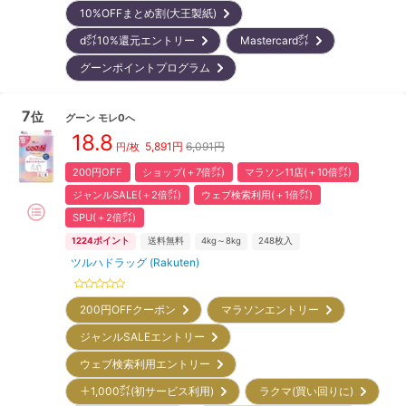
10%OFFまとめ割(大王製紙)
d㌽10%還元エントリー
Mastercard㌽
グーンポイントプログラム
7
位
グーン
モレ0へ
18.8
5,891
円
6,091円
円/枚
200円OFF
ショップ(＋7倍㌽)
マラソン11店(＋10倍㌽)
ジャンルSALE(＋2倍㌽)
ウェブ検索利用(＋1倍㌽)
SPU(＋2倍㌽)
1224
ポイント
送料無料
4kg～8kg
248
枚入
ツルハドラッグ (Rakuten)
200円OFFクーポン
マラソンエントリー
ジャンルSALEエントリー
ウェブ検索利用エントリー
＋1,000㌽(初サービス利用)
ラクマ(買い回りに)