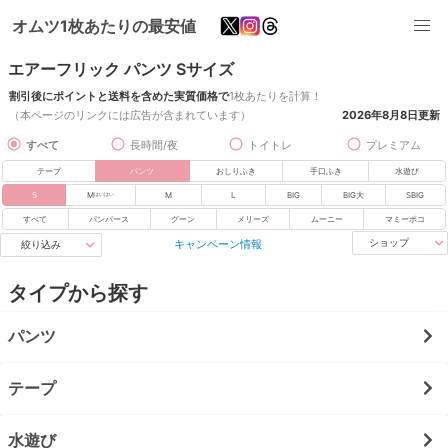
オムツ1枚あたりの最安値
エアーフリック パンツ Sサイズ
割引後にポイントと送料を含めた実質価格で
1枚あたりを計算！
（本ページのリンクには広告が含まれています）
2026年8月8日
更新
すべて
長時間/夜
トイトレ
プレミアム
テープ
パンツ
おしりふき
手口ふき
水遊び
S
M
M
L
BIG
BIG大
SBIG
はいはい
すべて
パンパース
グーン
メリーズ
ムーニー
マミーポコ
キャンペーン情報
ショップ
絞り込み
タイプから探す
パンツ
テープ
水遊び