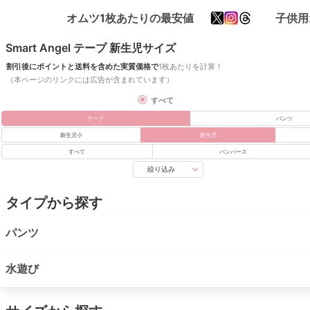
オムツ1枚あたりの最安値
子供用
Smart Angel テープ 新生児サイズ
割引後にポイントと送料を含めた実質価格で
1枚あたりを計算！
（本ページのリンクには広告が含まれています）
すべて
テープ
パンツ
新生児小
新生児
すべて
パンパース
絞り込み
タイプから探す
パンツ
水遊び