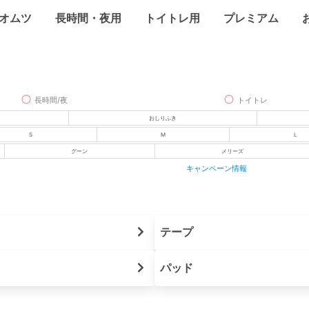
オムツ
長時間・夜用
トイトレ用
プレミアム
長時間/夜
トイトレ
おしりふき
S
M
L
グーン
メリーズ
キャンペーン情報
テープ
パッド