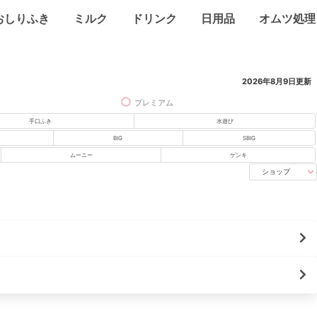
おしりふき
ミルク
ドリンク
日用品
オムツ処理
2026年8月9日
更新
プレミアム
手口ふき
水遊び
BIG
SBIG
ムーニー
ゲンキ
ショップ