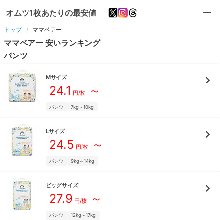
オムツ1枚あたりの最安値
トップ
ママベアー
ママベアー
安いランキング
パンツ
M
サイズ
24.1
～
円/枚
パンツ
7kg～10kg
L
サイズ
24.5
～
円/枚
パンツ
9kg～14kg
ビッグ
サイズ
27.9
～
円/枚
パンツ
12kg～17kg