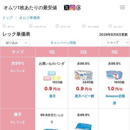
オムツ1枚あたりの最安値
トップ
オムツ単価表
グーン
パンパース
メリーズ
マミーポコ
ムーニー
レック
単価表
2026年8月6日
更新
キャンペーン情報
ショップ
絞り込み
サイズ
1
位
2
位
3
位
水99%
お買いものパンダ
水99.9%
水99.9%
おしりふき
1920
枚
3840
枚
1600
枚
0.9
0.9
1.0
円
/枚
円
/枚
円
/枚
楽天
楽天ベビー館
Amazon定期
便
厚手
99.9水分たっぷ
水99.9%
り
おしりふき