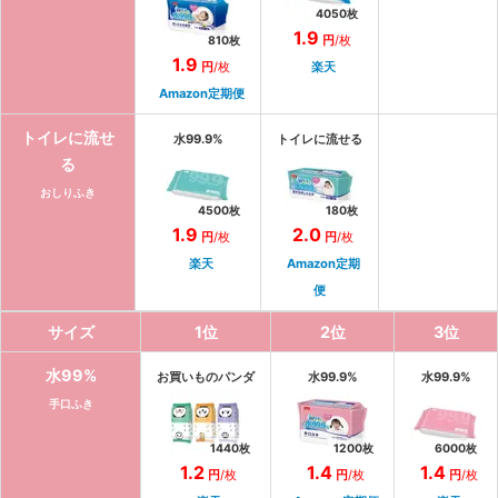
4050
枚
1.9
円
/枚
810
枚
1.9
円
/枚
楽天
Amazon定期便
トイレに流せ
水99.9%
トイレに流せる
る
おしりふき
4500
枚
180
枚
1.9
2.0
円
/枚
円
/枚
楽天
Amazon定期
便
サイズ
1
位
2
位
3
位
水99%
お買いものパンダ
水99.9%
水99.9%
手口ふき
1440
枚
1200
枚
6000
枚
1.2
1.4
1.4
円
/枚
円
/枚
円
/枚