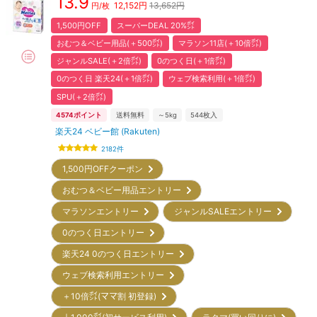
13.9
12,152
円
13,652円
円/枚
1,500円OFF
スーパーDEAL 20%㌽
おむつ＆ベビー用品(＋500㌽)
マラソン11店(＋10倍㌽)
ジャンルSALE(＋2倍㌽)
0のつく日(＋1倍㌽)
0のつく日 楽天24(＋1倍㌽)
ウェブ検索利用(＋1倍㌽)
SPU(＋2倍㌽)
4574
ポイント
送料無料
～5kg
544
枚入
楽天24 ベビー館 (Rakuten)
2182
件
1,500円OFFクーポン
おむつ＆ベビー用品エントリー
マラソンエントリー
ジャンルSALEエントリー
0のつく日エントリー
楽天24 0のつく日エントリー
ウェブ検索利用エントリー
＋10倍㌽(ママ割 初登録)