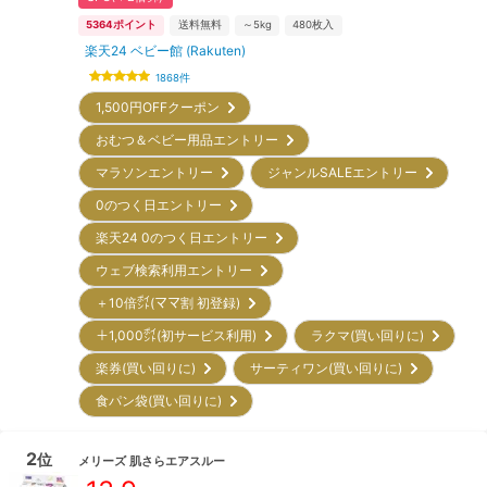
5364
ポイント
送料無料
～5kg
480
枚入
楽天24 ベビー館 (Rakuten)
1868
件
1,500円OFFクーポン
おむつ＆ベビー用品エントリー
マラソンエントリー
ジャンルSALEエントリー
0のつく日エントリー
楽天24 0のつく日エントリー
ウェブ検索利用エントリー
＋10倍㌽(ママ割 初登録)
＋1,000㌽(初サービス利用)
ラクマ(買い回りに)
楽券(買い回りに)
サーティワン(買い回りに)
食パン袋(買い回りに)
2
位
メリーズ
肌さらエアスルー