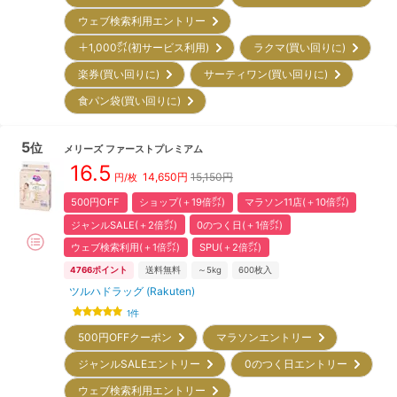
ウェブ検索利用エントリー
＋1,000㌽(初サービス利用)
ラクマ(買い回りに)
楽券(買い回りに)
サーティワン(買い回りに)
食パン袋(買い回りに)
5
位
メリーズ
ファーストプレミアム
16.5
14,650
円
15,150円
円/枚
500円OFF
ショップ(＋19倍㌽)
マラソン11店(＋10倍㌽)
ジャンルSALE(＋2倍㌽)
0のつく日(＋1倍㌽)
ウェブ検索利用(＋1倍㌽)
SPU(＋2倍㌽)
4766
ポイント
送料無料
～5kg
600
枚入
ツルハドラッグ (Rakuten)
1
件
500円OFFクーポン
マラソンエントリー
ジャンルSALEエントリー
0のつく日エントリー
ウェブ検索利用エントリー