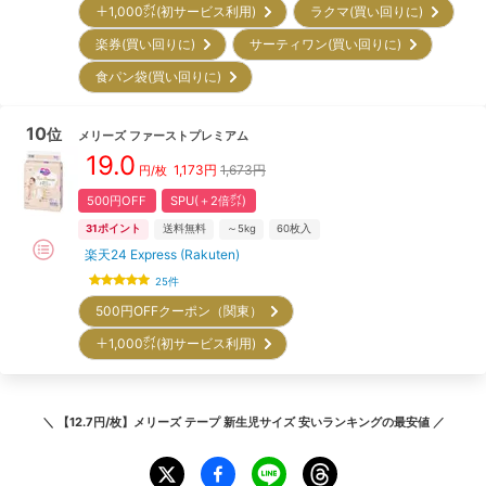
＋1,000㌽(初サービス利用)
ラクマ(買い回りに)
楽券(買い回りに)
サーティワン(買い回りに)
食パン袋(買い回りに)
10
位
メリーズ
ファーストプレミアム
19.0
1,173
円
1,673円
円/枚
500円OFF
SPU(＋2倍㌽)
31
ポイント
送料無料
～5kg
60
枚入
楽天24 Express (Rakuten)
25
件
500円OFFクーポン（関東）
＋1,000㌽(初サービス利用)
＼
【12.7円/枚】メリーズ テープ 新生児サイズ 安いランキング
の最安値 ／