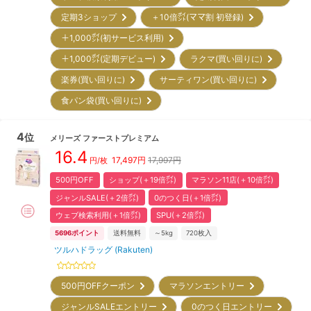
定期3ショップ
＋10倍㌽(ママ割 初登録)
＋1,000㌽(初サービス利用)
＋1,000㌽(定期デビュー)
ラクマ(買い回りに)
楽券(買い回りに)
サーティワン(買い回りに)
食パン袋(買い回りに)
4
位
メリーズ
ファーストプレミアム
16.4
17,497
円
17,997円
円/枚
500円OFF
ショップ(＋19倍㌽)
マラソン11店(＋10倍㌽)
ジャンルSALE(＋2倍㌽)
0のつく日(＋1倍㌽)
ウェブ検索利用(＋1倍㌽)
SPU(＋2倍㌽)
5696
ポイント
送料無料
～5kg
720
枚入
ツルハドラッグ (Rakuten)
500円OFFクーポン
マラソンエントリー
ジャンルSALEエントリー
0のつく日エントリー