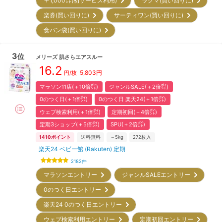
＋1,000㌽(初サービス利用)
ラクマ(買い回りに)
楽券(買い回りに)
サーティワン(買い回りに)
食パン袋(買い回りに)
3
位
メリーズ
肌さらエアスルー
16.2
5,803
円
円/枚
マラソン11店(＋10倍㌽)
ジャンルSALE(＋2倍㌽)
0のつく日(＋1倍㌽)
0のつく日 楽天24(＋1倍㌽)
ウェブ検索利用(＋1倍㌽)
定期初回(＋4倍㌽)
定期3ショップ(＋5倍㌽)
SPU(＋2倍㌽)
1410
ポイント
送料無料
～5kg
272
枚入
楽天24 ベビー館 (Rakuten) 定期
2182
件
マラソンエントリー
ジャンルSALEエントリー
0のつく日エントリー
楽天24 0のつく日エントリー
ウェブ検索利用エントリー
定期初回エントリー