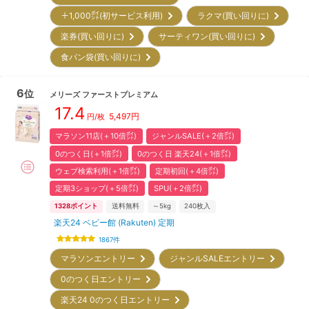
＋1,000㌽(初サービス利用)
ラクマ(買い回りに)
楽券(買い回りに)
サーティワン(買い回りに)
食パン袋(買い回りに)
6
位
メリーズ
ファーストプレミアム
17.4
5,497
円
円/枚
マラソン11店(＋10倍㌽)
ジャンルSALE(＋2倍㌽)
0のつく日(＋1倍㌽)
0のつく日 楽天24(＋1倍㌽)
ウェブ検索利用(＋1倍㌽)
定期初回(＋4倍㌽)
定期3ショップ(＋5倍㌽)
SPU(＋2倍㌽)
1328
ポイント
送料無料
～5kg
240
枚入
楽天24 ベビー館 (Rakuten) 定期
1867
件
マラソンエントリー
ジャンルSALEエントリー
0のつく日エントリー
楽天24 0のつく日エントリー