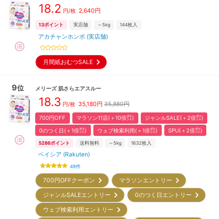
18.2
2,640
円
円/枚
13
ポイント
実店舗
～5kg
144
枚入
アカチャンホンポ (実店舗)
月間紙おむつSALE
9
位
メリーズ
肌さらエアスルー
18.3
35,180
円
35,880円
円/枚
700円OFF
マラソン11店(＋10倍㌽)
ジャンルSALE(＋2倍㌽)
0のつく日(＋1倍㌽)
ウェブ検索利用(＋1倍㌽)
SPU(＋2倍㌽)
5286
ポイント
送料無料
～5kg
1632
枚入
ベイシア (Rakuten)
49
件
700円OFFクーポン
マラソンエントリー
ジャンルSALEエントリー
0のつく日エントリー
ウェブ検索利用エントリー