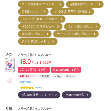
ウェブ検索利用エントリー
定期初回エントリー
定期3ショップ
＋10倍㌽(ママ割 初登録)
＋1,000㌽(初サービス利用)
＋1,000㌽(定期デビュー)
ラクマ(買い回りに)
楽券(買い回りに)
サーティワン(買い回りに)
食パン袋(買い回りに)
7
位
メリーズ
肌さらエアスルー
18.0
3,400
円
円/枚
d㌽10%還元(＋340㌽)
Mastercard(＋68㌽)
442
ポイント
送料無料
～5kg
164
枚入
Amazon
267
件
d㌽10%還元エントリー
Mastercard㌽
8
位
メリーズ
肌さらエアスルー