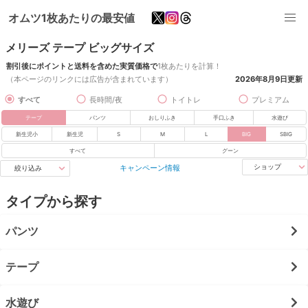
オムツ1枚あたりの最安値
メリーズ テープ ビッグサイズ
割引後にポイントと送料を含めた実質価格で
1枚あたりを計算！
（本ページのリンクには広告が含まれています）
2026年8月9日
更新
すべて
長時間/夜
トイトレ
プレミアム
テープ
パンツ
おしりふき
手口ふき
水遊び
新生児小
新生児
S
M
L
BIG
SBIG
すべて
グーン
キャンペーン情報
ショップ
絞り込み
タイプから探す
パンツ
テープ
水遊び