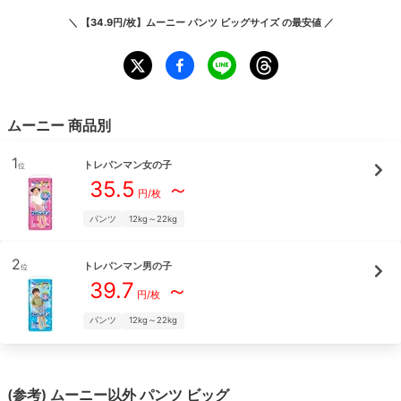
＼
【34.9円/枚】ムーニー パンツ ビッグサイズ
の最安値 ／
ムーニー
商品別
1
トレパンマン女の子
位
35.5
～
円/枚
パンツ
12kg～22kg
2
トレパンマン男の子
位
39.7
～
円/枚
パンツ
12kg～22kg
(参考)
ムーニー
以外
パンツ
ビッグ