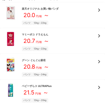
楽天オリジナル
お買い物パンダ
20.0
～
円/枚
パンツ
12kg～22kg
マミーポコ
ドラえもん
20.7
～
円/枚
パンツ
12kg～22kg
グーン
ぐんぐん吸収
20.8
～
円/枚
パンツ
12kg～24kg
ベビーザらス
ULTRAPlus
21.5
～
円/枚
パンツ
12kg～20kg