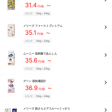
31.4
～
円/枚
パンツ
12kg～24kg
メリーズ
ファーストプレミアム
35.1
～
円/枚
パンツ
12kg～22kg
ムーニー
低刺激であんしん
35.6
～
円/枚
パンツ
12kg～22kg
グーン
肌快適設計
36.9
～
円/枚
パンツ
12kg～24kg
メリーズ
肌さらエアスルー+ぐっすり