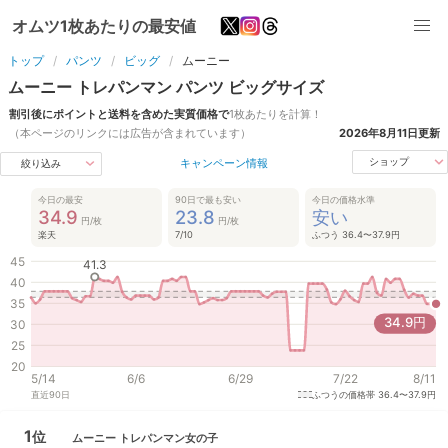
オムツ1枚あたりの最安値
トップ
パンツ
ビッグ
ムーニー
ムーニー トレパンマン
パンツ
ビッグ
サイズ
割引後にポイントと送料を含めた実質価格で
1枚あたりを計算！
（本ページのリンクには広告が含まれています）
2026年8月11日
更新
キャンペーン情報
ショップ
絞り込み
今日の最安
90日で最も安い
今日の価格水準
34.9
23.8
安い
円/枚
円/枚
楽天
7/10
ふつう 36.4〜37.9円
45
41.3
40
35
34.9
円
30
25
20
5/14
6/6
6/29
7/22
8/11
直近
90
日
ふつうの価格帯
36.4〜37.9円
1
位
ムーニー
トレパンマン女の子