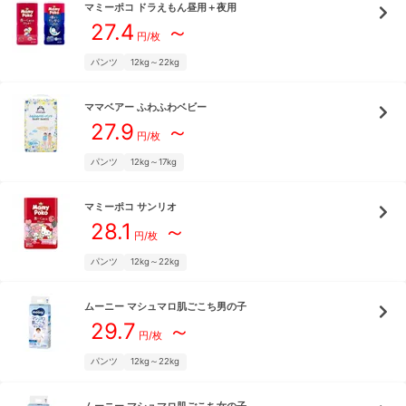
マミーポコ
ドラえもん昼用＋夜用
27.4
～
円/枚
パンツ
12kg～22kg
ママベアー
ふわふわベビー
27.9
～
円/枚
パンツ
12kg～17kg
マミーポコ
サンリオ
28.1
～
円/枚
パンツ
12kg～22kg
ムーニー
マシュマロ肌ごこち男の子
29.7
～
円/枚
パンツ
12kg～22kg