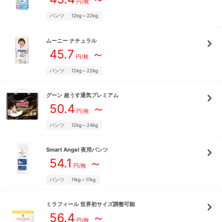
円/枚
パンツ
12kg～22kg
ムーニー
ナチュラル
45.7
～
円/枚
パンツ
12kg～22kg
グーン
超うす通気プレミアム
50.4
～
円/枚
パンツ
12kg～24kg
Smart Angel
夜用パンツ
54.1
～
円/枚
パンツ
11kg～17kg
ミラフィール
世界初サイズ調整可能
56.4
～
円/枚