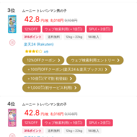
3
位
ムーニー
トレパンマン男の子
42.8
8,016
円
9,108円
円/枚
12%OFF
ウェブ検索利用(＋1倍㌽)
SPU(＋2倍㌽)
315
ポイント
送料無料
12kg～22kg
180
枚入
楽天24 (Rakuten)
4
件
12%OFFクーポン
ウェブ検索利用エントリー
＋100円OFFクーポン(楽天24＆楽天ブックス)
＋10倍㌽(ママ割 初登録)
＋1,000㌽(初サービス利用)
4
位
ムーニー
トレパンマン女の子
42.8
8,016
円
9,108円
円/枚
12%OFF
ウェブ検索利用(＋1倍㌽)
SPU(＋2倍㌽)
315
ポイント
送料無料
12kg～22kg
180
枚入