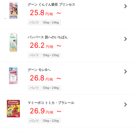
グーン
ぐんぐん吸収 プリンセス
25.8
～
円/枚
パンツ
12kg～24kg
パンパース
肌へのいちばん
26.2
～
円/枚
パンツ
12kg～22kg
グーン
モレ0へ
26.8
～
円/枚
パンツ
12kg～24kg
マミーポコ
トミカ・プラレール
26.9
～
円/枚
パンツ
12kg～22kg