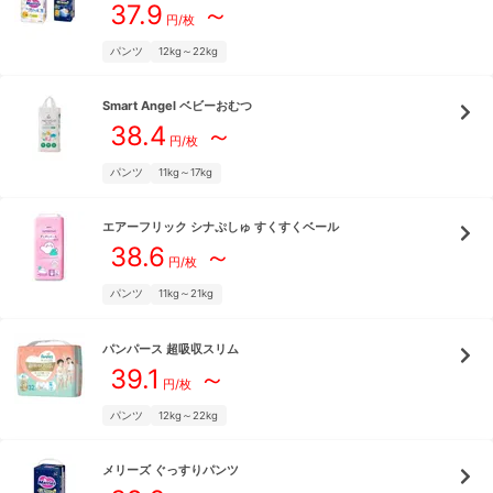
37.9
～
円/枚
パンツ
12kg～22kg
Smart Angel
ベビーおむつ
38.4
～
円/枚
パンツ
11kg～17kg
エアーフリック
シナぷしゅ すくすくベール
38.6
～
円/枚
パンツ
11kg～21kg
パンパース
超吸収スリム
39.1
～
円/枚
パンツ
12kg～22kg
メリーズ
ぐっすりパンツ