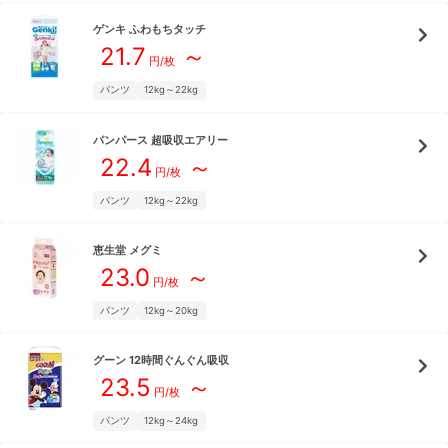
ゲンキ
ふわもちタッチ
21.7
～
円/枚
パンツ
12kg～22kg
パンパース
超吸収エアリー
22.4
～
円/枚
パンツ
12kg～22kg
恵生堂
メグミ
23.0
～
円/枚
パンツ
12kg～20kg
グーン
12時間ぐんぐん吸収
23.5
～
円/枚
パンツ
12kg～24kg