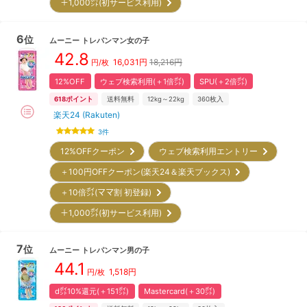
＋1,000㌽(初サービス利用)
6
位
ムーニー
トレパンマン女の子
42.8
16,031
円
18,216円
円/枚
12%OFF
ウェブ検索利用(＋1倍㌽)
SPU(＋2倍㌽)
618
ポイント
送料無料
12kg～22kg
360
枚入
楽天24 (Rakuten)
3
件
12%OFFクーポン
ウェブ検索利用エントリー
＋100円OFFクーポン(楽天24＆楽天ブックス)
＋10倍㌽(ママ割 初登録)
＋1,000㌽(初サービス利用)
7
位
ムーニー
トレパンマン男の子
44.1
1,518
円
円/枚
d㌽10%還元(＋151㌽)
Mastercard(＋30㌽)