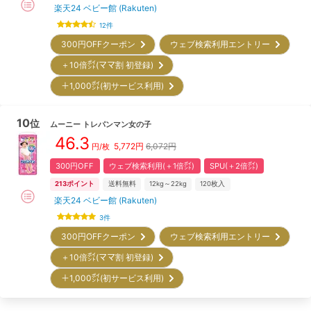
楽天24 ベビー館 (Rakuten)
12
件
300円OFFクーポン
ウェブ検索利用エントリー
＋10倍㌽(ママ割 初登録)
＋1,000㌽(初サービス利用)
10
位
ムーニー
トレパンマン女の子
46.3
5,772
円
6,072円
円/枚
300円OFF
ウェブ検索利用(＋1倍㌽)
SPU(＋2倍㌽)
213
ポイント
送料無料
12kg～22kg
120
枚入
楽天24 ベビー館 (Rakuten)
3
件
300円OFFクーポン
ウェブ検索利用エントリー
＋10倍㌽(ママ割 初登録)
＋1,000㌽(初サービス利用)