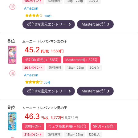
196
ポイント
送料無料
12kg～22kg
30
枚入
Amazon
100
件
d㌽10%還元エントリー
Mastercard㌽
8
位
ムーニー
トレパンマン女の子
45.2
1,560
円
円/枚
d㌽10%還元(＋156㌽)
Mastercard(＋32㌽)
204
ポイント
送料無料
12kg～22kg
30
枚入
Amazon
72
件
d㌽10%還元エントリー
Mastercard㌽
9
位
ムーニー
トレパンマン男の子
46.3
5,772
円
6,072円
円/枚
300円OFF
ウェブ検索利用(＋1倍㌽)
SPU(＋2倍㌽)
213
ポイント
送料無料
12kg～22kg
120
枚入