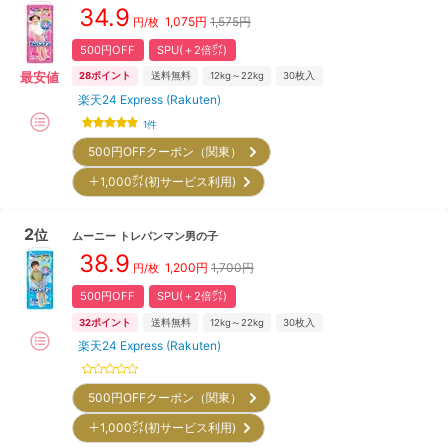
34.9
1,075
円
1,575円
円/枚
500円OFF
SPU(＋2倍㌽)
最安値
28
ポイント
送料無料
12kg～22kg
30
枚入
楽天24 Express (Rakuten)
1
件
500円OFFクーポン（関東）
＋1,000㌽(初サービス利用)
2
位
ムーニー
トレパンマン男の子
38.9
1,200
円
1,700円
円/枚
500円OFF
SPU(＋2倍㌽)
32
ポイント
送料無料
12kg～22kg
30
枚入
楽天24 Express (Rakuten)
500円OFFクーポン（関東）
＋1,000㌽(初サービス利用)