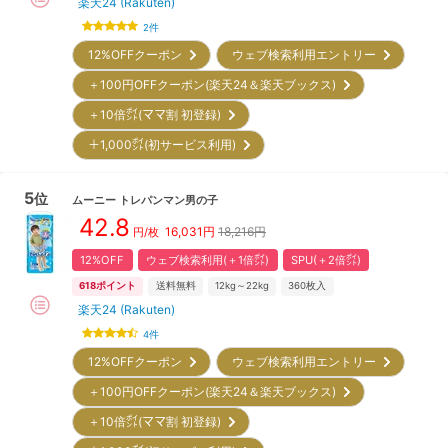
楽天24 (Rakuten)
2
件
12%OFFクーポン
ウェブ検索利用エントリー
＋100円OFFクーポン(楽天24＆楽天ブックス)
＋10倍㌽(ママ割 初登録)
＋1,000㌽(初サービス利用)
5
位
ムーニー
トレパンマン男の子
42.8
16,031
円
18,216円
円/枚
12%OFF
ウェブ検索利用(＋1倍㌽)
SPU(＋2倍㌽)
618
ポイント
送料無料
12kg～22kg
360
枚入
楽天24 (Rakuten)
4
件
12%OFFクーポン
ウェブ検索利用エントリー
＋100円OFFクーポン(楽天24＆楽天ブックス)
＋10倍㌽(ママ割 初登録)