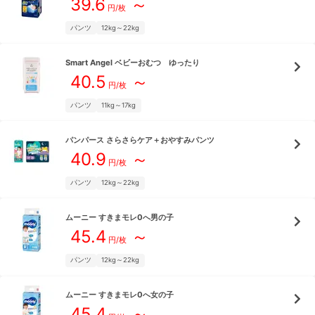
39.6
～
円/枚
パンツ
12kg～22kg
Smart Angel
ベビーおむつ ゆったり
40.5
～
円/枚
パンツ
11kg～17kg
パンパース
さらさらケア＋おやすみパンツ
40.9
～
円/枚
パンツ
12kg～22kg
ムーニー
すきまモレ0へ男の子
45.4
～
円/枚
パンツ
12kg～22kg
ムーニー
すきまモレ0へ女の子
45.4
～