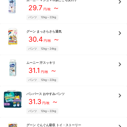
ムーニー
マシュマロ肌ごこち女の子
29.7
～
円/枚
パンツ
12kg～22kg
グーン
まっさらさら通気
30.4
～
円/枚
パンツ
12kg～24kg
ムーニー
汗スッキリ
31.1
～
円/枚
パンツ
12kg～22kg
パンパース
おやすみパンツ
31.3
～
円/枚
パンツ
12kg～22kg
グーン
ぐんぐん吸収 トイ・ストーリー