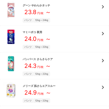
グーン
やわらかタッチ
23.8
～
円/枚
パンツ
12kg～24kg
マミーポコ
夜用
24.0
～
円/枚
パンツ
12kg～22kg
パンパース
さらさらケア
24.3
～
円/枚
パンツ
12kg～22kg
メリーズ
肌さらエアスルー
24.9
～
円/枚
パンツ
12kg～22kg