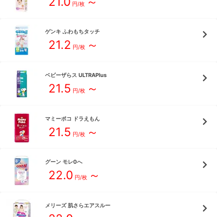
21.0
～
円/枚
ゲンキ
ふわもちタッチ
21.2
～
円/枚
ベビーザらス
ULTRAPlus
21.5
～
円/枚
マミーポコ
ドラえもん
21.5
～
円/枚
グーン
モレ0へ
22.0
～
円/枚
メリーズ
肌さらエアスルー