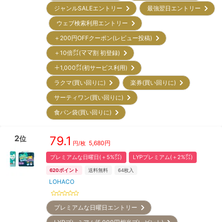
ジャンルSALEエントリー
最強翌日エントリー
ウェブ検索利用エントリー
＋200円OFFクーポン(レビュー投稿)
＋10倍㌽(ママ割 初登録)
＋1,000㌽(初サービス利用)
ラクマ(買い回りに)
楽券(買い回りに)
サーティワン(買い回りに)
食パン袋(買い回りに)
2
79.1
位
5,680
円
円/枚
プレミアムな日曜日(＋5%㌽)
LYPプレミアム(＋2%㌽)
620
ポイント
送料無料
64
枚入
LOHACO
プレミアムな日曜日エントリー