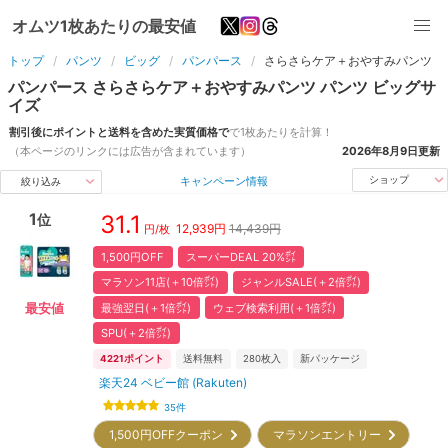
オムツ1枚あたりの最安値
トップ
パンツ
ビッグ
パンパース
さらさらケア＋おやすみパンツ
パンパース
さらさらケア＋おやすみパンツ
パンツ
ビッグ
サ
イズ
割引後にポイントと送料を含めた実質価格で
で1枚あたりを計算！
（本ページのリンクには広告が含まれています）
2026年8月9日
更新
キャンペーン情報
ショップ
絞り込み
1
31.1
位
12,939
円
14,439円
円/枚
1,500円OFF
スーパーDEAL 20%㌽
マラソン11店(＋10倍㌽)
ジャンルSALE(＋2倍㌽)
最強翌日(＋1倍㌽)
ウェブ検索利用(＋1倍㌽)
最安値
SPU(＋2倍㌽)
4221
ポイント
送料無料
280
枚入
新パッケージ
楽天24 ベビー館 (Rakuten)
35
件
1,500円OFFクーポン
マラソンエントリー