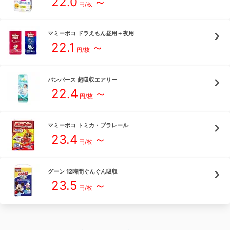
22.0
～
円/枚
マミーポコ
ドラえもん昼用＋夜用
22.1
～
円/枚
パンパース
超吸収エアリー
22.4
～
円/枚
マミーポコ
トミカ・プラレール
23.4
～
円/枚
グーン
12時間ぐんぐん吸収
23.5
～
円/枚