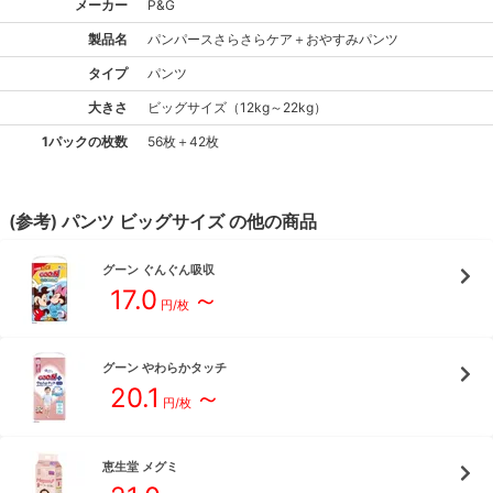
メーカー
P&G
製品名
パンパース
さらさらケア＋おやすみパンツ
タイプ
パンツ
大きさ
ビッグ
サイズ
（
12kg～22kg
）
1パックの枚数
56枚＋42枚
(参考)
パンツ
ビッグ
サイズ
の他の商品
グーン
ぐんぐん吸収
17.0
～
円/枚
グーン
やわらかタッチ
20.1
～
円/枚
恵生堂
メグミ