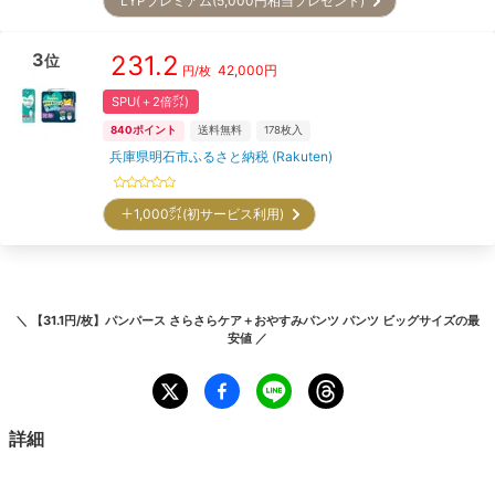
LYPプレミアム(5,000円相当プレゼント)
3
231.2
位
42,000
円
円/枚
SPU(＋2倍㌽)
840
ポイント
送料無料
178
枚入
兵庫県明石市ふるさと納税 (Rakuten)
＋1,000㌽(初サービス利用)
＼
【31.1円/枚】パンパース さらさらケア＋おやすみパンツ パンツ ビッグサイズ
の最
安値 ／
詳細