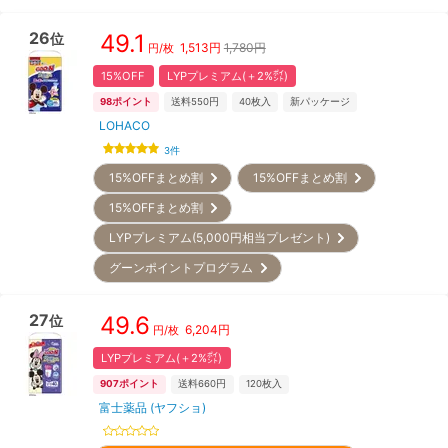
26
49.1
位
1,513
円
1,780円
円/枚
15%OFF
LYPプレミアム(＋2%㌽)
98
ポイント
送料550円
40
枚入
新パッケージ
LOHACO
3
件
15%OFFまとめ割
15%OFFまとめ割
15%OFFまとめ割
LYPプレミアム(5,000円相当プレゼント)
グーンポイントプログラム
27
49.6
位
6,204
円
円/枚
LYPプレミアム(＋2%㌽)
907
ポイント
送料660円
120
枚入
富士薬品 (ヤフショ)