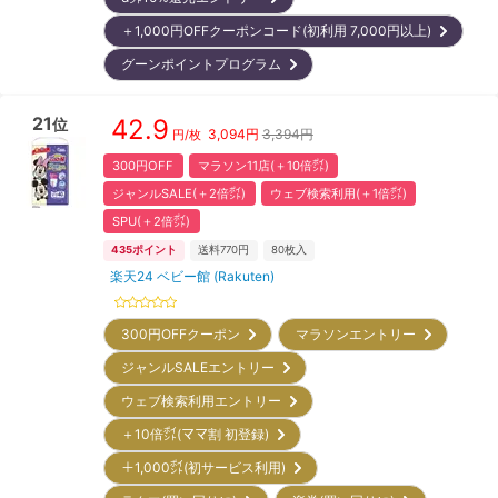
＋1,000円OFFクーポンコード(初利用 7,000円以上)
グーンポイントプログラム
21
42.9
位
3,094
円
3,394円
円/枚
300円OFF
マラソン11店(＋10倍㌽)
ジャンルSALE(＋2倍㌽)
ウェブ検索利用(＋1倍㌽)
SPU(＋2倍㌽)
435
ポイント
送料770円
80
枚入
楽天24 ベビー館 (Rakuten)
300円OFFクーポン
マラソンエントリー
ジャンルSALEエントリー
ウェブ検索利用エントリー
＋10倍㌽(ママ割 初登録)
＋1,000㌽(初サービス利用)