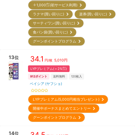
＋1,000㌽(初サービス利用)
ラクマ(買い回りに)
楽券(買い回りに)
サーティワン(買い回りに)
食パン袋(買い回りに)
グーンポイントプログラム
13
34.1
位
5,010
円
円/枚
LYPプレミアム(＋2%㌽)
912
ポイント
送料無料
120
枚入
ベイシア (ヤフショ)
LYPプレミアム(5,000円相当プレゼント)
開催中ボーナスまとめてエントリー
グーンポイントプログラム
14
34.5
位