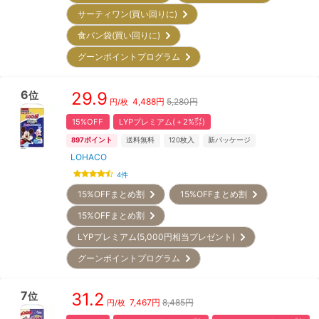
サーティワン(買い回りに)
食パン袋(買い回りに)
グーンポイントプログラム
6
29.9
位
4,488
円
5,280円
円/枚
15%OFF
LYPプレミアム(＋2%㌽)
897
ポイント
送料無料
120
枚入
新パッケージ
LOHACO
4
件
15%OFFまとめ割
15%OFFまとめ割
15%OFFまとめ割
LYPプレミアム(5,000円相当プレゼント)
グーンポイントプログラム
7
31.2
位
7,467
円
8,485円
円/枚