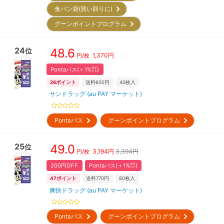
食パン袋(買い回りに)
グーンポイントプログラム
24
48.6
位
1,370
円
円/枚
Pontaパス(＋1%㌽)
26
ポイント
送料600円
40
枚入
サンドラッグ (au PAY マーケット)
Pontaパス
グーンポイントプログラム
25
49.0
位
3,194
円
3,394円
円/枚
200円OFF
Pontaパス(＋1%㌽)
47
ポイント
送料770円
80
枚入
爽快ドラッグ (au PAY マーケット)
Pontaパス
グーンポイントプログラム