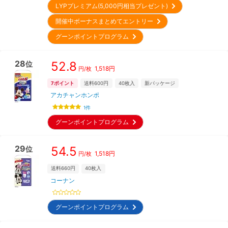
LYPプレミアム(5,000円相当プレゼント)
開催中ボーナスまとめてエントリー
グーンポイントプログラム
28
52.8
位
1,518
円
円/枚
7
ポイント
送料600円
40
枚入
新パッケージ
アカチャンホンポ
1
件
グーンポイントプログラム
29
54.5
位
1,518
円
円/枚
送料660円
40
枚入
コーナン
グーンポイントプログラム