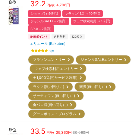
8
32.2
位
4,706
円
円/枚
ショップ(＋4倍㌽)
マラソン11店(＋10倍㌽)
ジャンルSALE(＋2倍㌽)
ウェブ検索利用(＋1倍㌽)
SPU(＋2倍㌽)
845
ポイント
送料無料
120
枚入
エリエール (Rakuten)
2
件
マラソンエントリー
ジャンルSALEエントリー
ウェブ検索利用エントリー
＋1,000㌽(初サービス利用)
ラクマ(買い回りに)
楽券(買い回りに)
サーティワン(買い回りに)
食パン袋(買い回りに)
グーンポイントプログラム
9
33.5
位
29,360
円
30,060円
円/枚