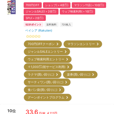
700円OFF
ショップ(＋4倍㌽)
マラソン11店(＋10倍㌽)
ジャンルSALE(＋2倍㌽)
ウェブ検索利用(＋1倍㌽)
SPU(＋2倍㌽)
5231
ポイント
送料無料
720
枚入
ベイシア (Rakuten)
700円OFFクーポン
マラソンエントリー
ジャンルSALEエントリー
ウェブ検索利用エントリー
＋1,000㌽(初サービス利用)
ラクマ(買い回りに)
楽券(買い回りに)
サーティワン(買い回りに)
食パン袋(買い回りに)
グーンポイントプログラム
10
33.6
位
4,111
円
円/枚