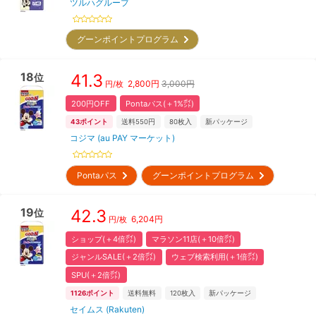
ツルハグループ
グーンポイントプログラム
18
41.3
位
2,800
円
3,000円
円/枚
200円OFF
Pontaパス(＋1%㌽)
43
ポイント
送料550円
80
枚入
新パッケージ
コジマ (au PAY マーケット)
Pontaパス
グーンポイントプログラム
19
42.3
位
6,204
円
円/枚
ショップ(＋4倍㌽)
マラソン11店(＋10倍㌽)
ジャンルSALE(＋2倍㌽)
ウェブ検索利用(＋1倍㌽)
SPU(＋2倍㌽)
1126
ポイント
送料無料
120
枚入
新パッケージ
セイムス (Rakuten)