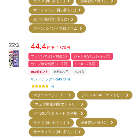
ラクマ(買い回りに)
楽券(買い回りに)
サーティワン(買い回りに)
食パン袋(買い回りに)
グーンポイントプログラム
22
44.4
位
1,370
円
円/枚
マラソン11店(＋10倍㌽)
ジャンルSALE(＋2倍㌽)
ウェブ検索利用(＋1倍㌽)
SPU(＋2倍㌽)
193
ポイント
送料600円
40
枚入
サンドラッグ (Rakuten)
1
件
マラソンエントリー
ジャンルSALEエントリー
ウェブ検索利用エントリー
＋1,000㌽(初サービス利用)
ラクマ(買い回りに)
楽券(買い回りに)
サーティワン(買い回りに)