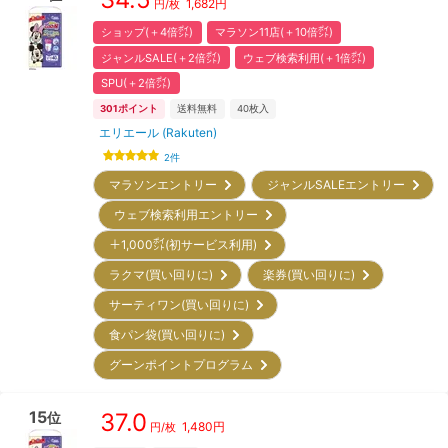
1,682
円
円/枚
ショップ(＋4倍㌽)
マラソン11店(＋10倍㌽)
ジャンルSALE(＋2倍㌽)
ウェブ検索利用(＋1倍㌽)
SPU(＋2倍㌽)
301
ポイント
送料無料
40
枚入
エリエール (Rakuten)
2
件
マラソンエントリー
ジャンルSALEエントリー
ウェブ検索利用エントリー
＋1,000㌽(初サービス利用)
ラクマ(買い回りに)
楽券(買い回りに)
サーティワン(買い回りに)
食パン袋(買い回りに)
グーンポイントプログラム
15
37.0
位
1,480
円
円/枚