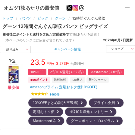
オムツ1枚あたりの最安値
トップ
パンツ
ビッグ
グーン
12時間ぐんぐん吸収
グーン
12時間ぐんぐん吸収
パンツ
ビッグ
サイズ
割引後にポイントと送料を含めた実質価格で
で1枚あたりを計算！
（本ページのリンクには広告が含まれています）
2026年8月7日
更新
キャンペーン情報
ショップ
絞り込み
1
23.5
位
3,273
円
4,091円
円/枚
10%OFF
d㌽10%還元(＋327㌽)
Mastercard(＋82㌽)
450
ポイント
送料無料
120
枚入
新パッケージ
Amazonプライム 定期おトク便(10%OFF)
最安値
3460
件
10%OFFまとめ割(大王製紙)
プライム会員
定期おトク便
d㌽10%還元エントリー
Mastercard㌽
グーンポイントプログラム