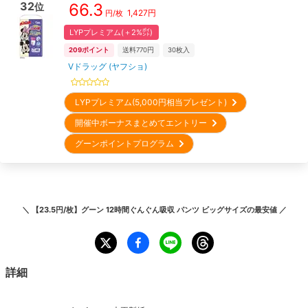
32
66.3
位
1,427
円
円/枚
LYPプレミアム(＋2%㌽)
209
ポイント
送料770円
30
枚入
Vドラッグ (ヤフショ)
LYPプレミアム(5,000円相当プレゼント)
開催中ボーナスまとめてエントリー
グーンポイントプログラム
＼
【23.5円/枚】グーン 12時間ぐんぐん吸収 パンツ ビッグサイズ
の最安値 ／
詳細