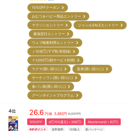
10%OFFクーポン
おむつ＆ベビー用品エントリー
マラソンエントリー
ジャンルSALEエントリー
最強翌日エントリー
ウェブ検索利用エントリー
＋10倍㌽(ママ割 初登録)
＋1,000㌽(初サービス利用)
ラクマ(買い回りに)
楽券(買い回りに)
サーティワン(買い回りに)
食パン袋(買い回りに)
グーンポイントプログラム
4
26.6
位
3,682
円
4,091円
円/枚
10%OFF
d㌽10%還元(＋368㌽)
Mastercard(＋82㌽)
491
ポイント
送料無料
120
枚入
新パッケージ