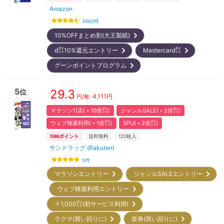
Amazon
3460
件
10%OFFまとめ割(大王製紙)
d㌽10%還元エントリー
Mastercard㌽
グーンポイントプログラム
5
29.3
位
4,111
円
円/枚
マラソン11店(＋10倍㌽)
ジャンルSALE(＋2倍㌽)
ウェブ検索利用(＋1倍㌽)
SPU(＋2倍㌽)
596
ポイント
送料無料
120
枚入
サンドラッグ (Rakuten)
5
件
マラソンエントリー
ジャンルSALEエントリー
ウェブ検索利用エントリー
＋1,000㌽(初サービス利用)
ラクマ(買い回りに)
楽券(買い回りに)