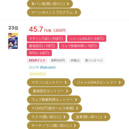
食パン袋(買い回りに)
グーンポイントプログラム
23
45.7
位
1,500
円
円/枚
マラソン11店(＋10倍㌽)
ジャンルSALE(＋2倍㌽)
最強翌日(＋1倍㌽)
ウェブ検索利用(＋1倍㌽)
SPU(＋2倍㌽)
223
ポイント
送料550円
40
枚入
新パッケージ
コジマ (Rakuten)
マラソンエントリー
ジャンルSALEエントリー
最強翌日エントリー
ウェブ検索利用エントリー
＋1,000㌽(初サービス利用)
ラクマ(買い回りに)
楽券(買い回りに)
サーティワン(買い回りに)