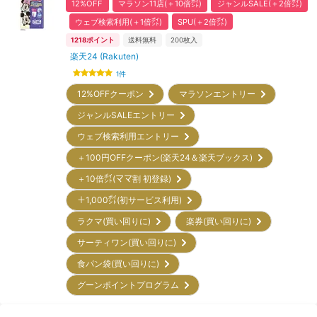
12%OFF
マラソン11店(＋10倍㌽)
ジャンルSALE(＋2倍㌽)
ウェブ検索利用(＋1倍㌽)
SPU(＋2倍㌽)
1218
ポイント
送料無料
200
枚入
楽天24 (Rakuten)
1
件
12%OFFクーポン
マラソンエントリー
ジャンルSALEエントリー
ウェブ検索利用エントリー
＋100円OFFクーポン(楽天24＆楽天ブックス)
＋10倍㌽(ママ割 初登録)
＋1,000㌽(初サービス利用)
ラクマ(買い回りに)
楽券(買い回りに)
サーティワン(買い回りに)
食パン袋(買い回りに)
グーンポイントプログラム