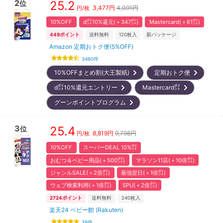
2
25.2
位
3,477
円
4,091円
円/枚
10%OFF
d㌽10%還元(＋347㌽)
Mastercard(＋61㌽)
449
ポイント
送料無料
120
枚入
新パッケージ
Amazon 定期おトク便(5%OFF)
3460
件
10%OFFまとめ割(大王製紙)
定期おトク便
d㌽10%還元エントリー
Mastercard㌽
グーンポイントプログラム
3
25.4
位
8,819
円
9,798円
円/枚
10%OFF
スーパーDEAL 10%㌽
おむつ＆ベビー用品(＋500㌽)
マラソン11店(＋10倍㌽)
ジャンルSALE(＋2倍㌽)
最強翌日(＋1倍㌽)
ウェブ検索利用(＋1倍㌽)
SPU(＋2倍㌽)
2724
ポイント
送料無料
240
枚入
楽天24 ベビー館 (Rakuten)
39
件