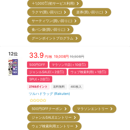
＋1,000㌽(初サービス利用)
ラクマ(買い回りに)
楽券(買い回りに)
サーティワン(買い回りに)
食パン袋(買い回りに)
グーンポイントプログラム
12
33.9
位
19,008
円
19,508円
円/枚
500円OFF
マラソン11店(＋10倍㌽)
ジャンルSALE(＋2倍㌽)
ウェブ検索利用(＋1倍㌽)
SPU(＋2倍㌽)
2748
ポイント
送料無料
480
枚入
ツルハドラッグ (Rakuten)
500円OFFクーポン
マラソンエントリー
ジャンルSALEエントリー
ウェブ検索利用エントリー