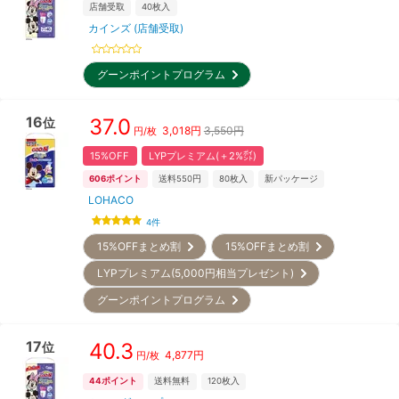
店舗受取
40
枚入
カインズ (店舗受取)
グーンポイントプログラム
16
37.0
位
3,018
円
3,550円
円/枚
15%OFF
LYPプレミアム(＋2%㌽)
606
ポイント
送料550円
80
枚入
新パッケージ
LOHACO
4
件
15%OFFまとめ割
15%OFFまとめ割
LYPプレミアム(5,000円相当プレゼント)
グーンポイントプログラム
17
40.3
位
4,877
円
円/枚
44
ポイント
送料無料
120
枚入