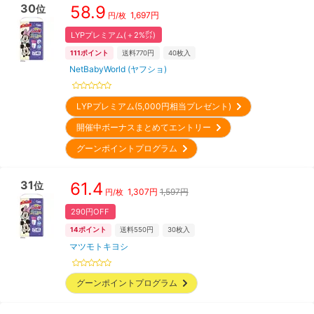
30
58.9
位
1,697
円
円/枚
LYPプレミアム(＋2%㌽)
111
ポイント
送料770円
40
枚入
NetBabyWorld (ヤフショ)
LYPプレミアム(5,000円相当プレゼント)
開催中ボーナスまとめてエントリー
グーンポイントプログラム
31
61.4
位
1,307
円
1,597円
円/枚
290円OFF
14
ポイント
送料550円
30
枚入
マツモトキヨシ
グーンポイントプログラム