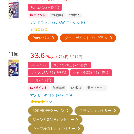
Pontaパス(＋1%㌽)
82
ポイント
送料無料
120
枚入
サンドラッグ (au PAY マーケット)
Pontaパス
グーンポイントプログラム
11
33.6
位
4,714
円
5,214円
円/枚
500円OFF
マラソン11店(＋10倍㌽)
ジャンルSALE(＋2倍㌽)
ウェブ検索利用(＋1倍㌽)
SPU(＋2倍㌽)
677
ポイント
送料無料
120
枚入
新パッケージ
マツモトキヨシ (Rakuten)
1
件
500円OFFクーポン
マラソンエントリー
ジャンルSALEエントリー
ウェブ検索利用エントリー