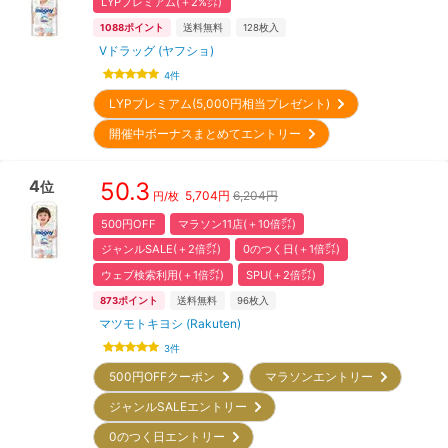
LYPプレミアム(＋2%㌽)
1088
ポイント
送料無料
128
枚入
Vドラッグ (ヤフショ)
4
件
LYPプレミアム(5,000円相当プレゼント)
開催中ボーナスまとめてエントリー
4
50.3
位
5,704
円
6,204円
円/枚
500円OFF
マラソン11店(＋10倍㌽)
ジャンルSALE(＋2倍㌽)
0のつく日(＋1倍㌽)
ウェブ検索利用(＋1倍㌽)
SPU(＋2倍㌽)
873
ポイント
送料無料
96
枚入
マツモトキヨシ (Rakuten)
3
件
500円OFFクーポン
マラソンエントリー
ジャンルSALEエントリー
0のつく日エントリー