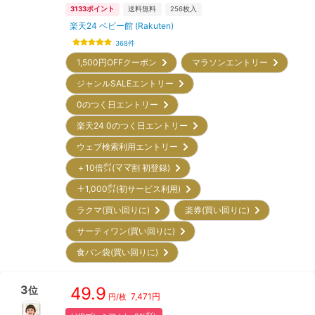
3133
ポイント
送料無料
256
枚入
楽天24 ベビー館 (Rakuten)
368
件
1,500円OFFクーポン
マラソンエントリー
ジャンルSALEエントリー
0のつく日エントリー
楽天24 0のつく日エントリー
ウェブ検索利用エントリー
＋10倍㌽(ママ割 初登録)
＋1,000㌽(初サービス利用)
ラクマ(買い回りに)
楽券(買い回りに)
サーティワン(買い回りに)
食パン袋(買い回りに)
3
49.9
位
7,471
円
円/枚