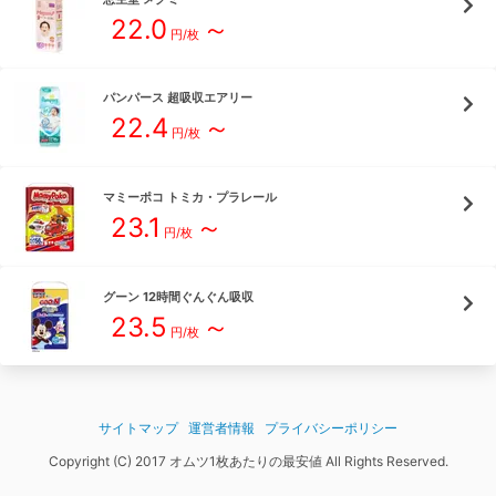
22.0
～
円/枚
パンパース
超吸収エアリー
22.4
～
円/枚
マミーポコ
トミカ・プラレール
23.1
～
円/枚
グーン
12時間ぐんぐん吸収
23.5
～
円/枚
サイトマップ
運営者情報
プライバシーポリシー
Copyright (C) 2017 オムツ1枚あたりの最安値 All Rights Reserved.