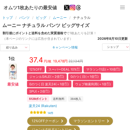
オムツ1枚あたりの最安値
トップ
パンツ
ビッグ
ムーニー
ナチュラル
ムーニー
ナチュラル
パンツ
ビッグ
サイズ
割引後にポイントと送料を含めた実質価格で
で1枚あたりを計算！
（本ページのリンクには広告が含まれています）
2026年8月10日
更新
キャンペーン情報
ショップ
絞り込み
1
37.4
位
19,478
円
22,134円
円/枚
12%OFF
スーパーDEAL 10%㌽
マラソン11店(＋10倍㌽)
ジャンルSALE(＋2倍㌽)
0のつく日(＋1倍㌽)
0のつく日 楽天24(＋1倍㌽)
ウェブ検索利用(＋1倍㌽)
最安値
SPU(＋2倍㌽)
5129
ポイント
送料無料
384
枚入
楽天24 (Rakuten)
14
件
12%OFFクーポン
マラソンエントリー
ジャンルSALEエントリー