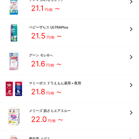
21.1
～
円/枚
ベビーザらス
ULTRAPlus
21.5
～
円/枚
グーン
モレ0へ
21.6
～
円/枚
マミーポコ
ドラえもん昼用＋夜用
21.8
～
円/枚
メリーズ
肌さらエアスルー
22.0
～
円/枚
恵生堂
メグミ