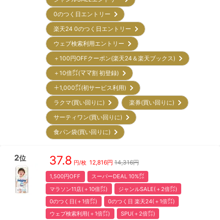
0のつく日エントリー
楽天24 0のつく日エントリー
ウェブ検索利用エントリー
＋100円OFFクーポン(楽天24＆楽天ブックス)
＋10倍㌽(ママ割 初登録)
＋1,000㌽(初サービス利用)
ラクマ(買い回りに)
楽券(買い回りに)
サーティワン(買い回りに)
食パン袋(買い回りに)
2
37.8
位
12,816
円
14,316円
円/枚
1,500円OFF
スーパーDEAL 10%㌽
マラソン11店(＋10倍㌽)
ジャンルSALE(＋2倍㌽)
0のつく日(＋1倍㌽)
0のつく日 楽天24(＋1倍㌽)
ウェブ検索利用(＋1倍㌽)
SPU(＋2倍㌽)