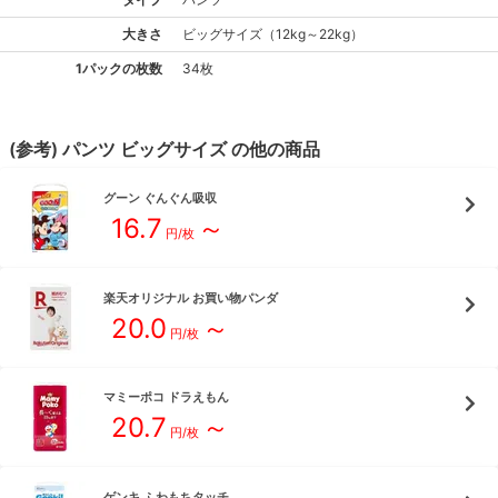
大きさ
ビッグ
サイズ
（
12kg～22kg
）
1パックの枚数
34枚
(参考)
パンツ
ビッグ
サイズ
の他の商品
グーン
ぐんぐん吸収
16.7
～
円/枚
楽天オリジナル
お買い物パンダ
20.0
～
円/枚
マミーポコ
ドラえもん
20.7
～
円/枚
ゲンキ
ふわもちタッチ