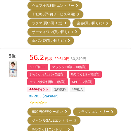
ウェブ検索利用エントリー
＋1,000㌽(初サービス利用)
ラクマ(買い回りに)
楽券(買い回りに)
サーティワン(買い回りに)
食パン袋(買い回りに)
5
56.2
位
29,640
円
30,240円
円/枚
600円OFF
マラソン11店(＋10倍㌽)
ジャンルSALE(＋2倍㌽)
0のつく日(＋1倍㌽)
ウェブ検索利用(＋1倍㌽)
SPU(＋2倍㌽)
4466
ポイント
送料無料
448
枚入
XPRICE (Rakuten)
600円OFFクーポン
マラソンエントリー
ジャンルSALEエントリー
0のつく日エントリー