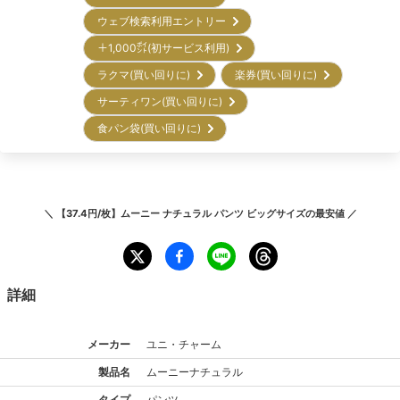
ウェブ検索利用エントリー
＋1,000㌽(初サービス利用)
ラクマ(買い回りに)
楽券(買い回りに)
サーティワン(買い回りに)
食パン袋(買い回りに)
＼
【37.4円/枚】ムーニー ナチュラル パンツ ビッグサイズ
の最安値 ／
詳細
メーカー
ユニ・チャーム
製品名
ムーニー
ナチュラル
タイプ
パンツ