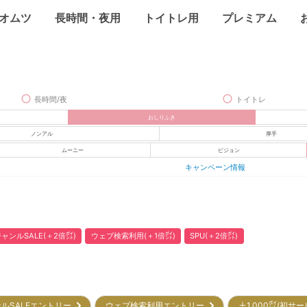
オムツ
長時間・夜用
トイトレ用
プレミアム
長時間/夜
トイトレ
おしりふき
ノンアル
厚手
ムーニー
ピジョン
キャンペーン情報
ャンルSALE(＋2倍㌽)
ウェブ検索利用(＋1倍㌽)
SPU(＋2倍㌽)
ルSALEエントリー
ウェブ検索利用エントリー
＋1,000㌽(初サ