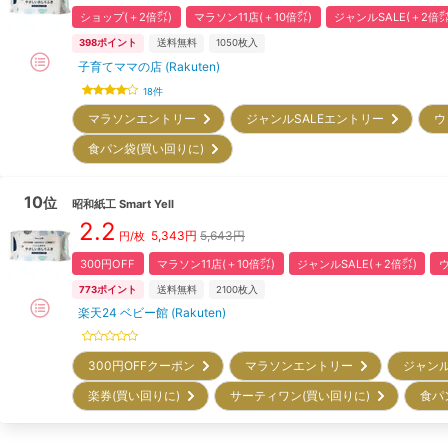
ショップ(＋2倍㌽)
マラソン11店(＋10倍㌽)
ジャンルSALE(＋2倍㌽
398
ポイント
送料無料
1050
枚入
子育てママの店 (Rakuten)
18
件
マラソンエントリー
ジャンルSALEエントリー
ウ
食パン袋(買い回りに)
10
位
昭和紙工
Smart Yell
2.2
5,343
円
5,643円
円/枚
300円OFF
マラソン11店(＋10倍㌽)
ジャンルSALE(＋2倍㌽)
773
ポイント
送料無料
2100
枚入
楽天24 ベビー館 (Rakuten)
300円OFFクーポン
マラソンエントリー
ジャン
楽券(買い回りに)
サーティワン(買い回りに)
食パ