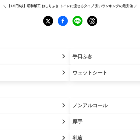
＼
【1.5円/枚】昭和紙工 おしりふき トイレに流せるタイプ 安いランキング
の最安値 ／
手口ふき
ウェットシート
ノンアルコール
厚手
乳液