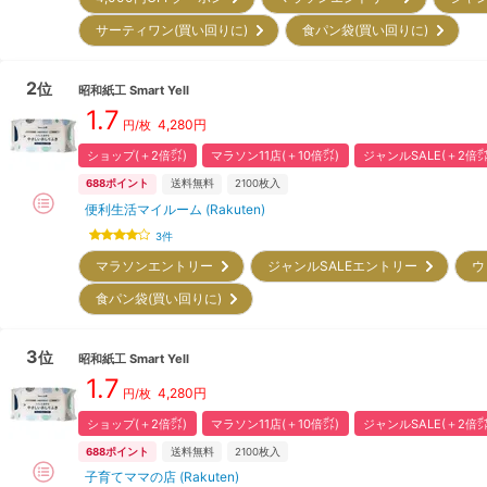
サーティワン(買い回りに)
食パン袋(買い回りに)
2
位
昭和紙工
Smart Yell
1.7
4,280
円
円/枚
ショップ(＋2倍㌽)
マラソン11店(＋10倍㌽)
ジャンルSALE(＋2倍㌽
688
ポイント
送料無料
2100
枚入
便利生活マイルーム (Rakuten)
3
件
マラソンエントリー
ジャンルSALEエントリー
ウ
食パン袋(買い回りに)
3
位
昭和紙工
Smart Yell
1.7
4,280
円
円/枚
ショップ(＋2倍㌽)
マラソン11店(＋10倍㌽)
ジャンルSALE(＋2倍㌽
688
ポイント
送料無料
2100
枚入
子育てママの店 (Rakuten)