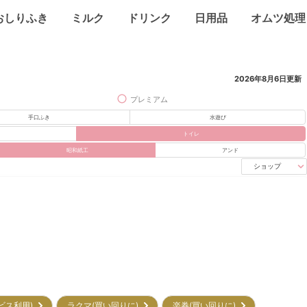
おしりふき
ミルク
ドリンク
日用品
オムツ処理
2026年8月6日
更新
プレミアム
手口ふき
水遊び
トイレ
昭和紙工
アンド
ショップ
ービス利用)
ラクマ(買い回りに)
楽券(買い回りに)