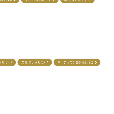
回りに)
楽券(買い回りに)
サーティワン(買い回りに)