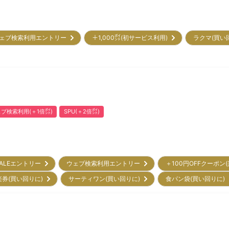
ェブ検索利用エントリー
＋1,000㌽(初サービス利用)
ラクマ(買い
ブ検索利用(＋1倍㌽)
SPU(＋2倍㌽)
ALEエントリー
ウェブ検索利用エントリー
＋100円OFFクーポン
楽券(買い回りに)
サーティワン(買い回りに)
食パン袋(買い回りに