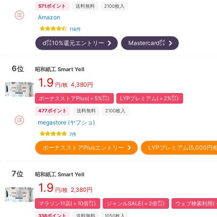
571
ポイント
送料無料
2100
枚入
Amazon
118
件
d㌽10%還元エントリー
Mastercard㌽
6
位
昭和紙工
Smart Yell
1.9
4,380
円
円/枚
ボーナスストアPlus(＋5%㌽)
LYPプレミアム(＋2%㌽)
477
ポイント
送料無料
2100
枚入
megastore (ヤフショ)
7
件
ボーナスストアPlusエントリー
LYPプレミアム(5,000
7
位
昭和紙工
Smart Yell
1.9
2,380
円
円/枚
マラソン11店(＋10倍㌽)
ジャンルSALE(＋2倍㌽)
ウェブ検索利用(＋
338
ポイント
送料無料
1050
枚入