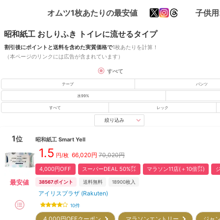
オムツ1枚あたりの最安値
子供用
昭和紙工 おしりふき トイレに流せるタイプ
割引後にポイントと送料を含めた実質価格で
1枚あたりを計算！
（本ページのリンクには広告が含まれています）
すべて
テープ
パンツ
水99%
すべて
レック
絞り込み
1
位
昭和紙工
Smart Yell
1.5
66,020
円
70,020円
円/枚
4,000円OFF
スーパーDEAL 50%㌽
マラソン11店(＋10倍㌽)
ジ
最安値
38567
ポイント
送料無料
18900
枚入
アイリスプラザ (Rakuten)
10
件
4,000円OFFクーポン
マラソンエントリー
ジャン