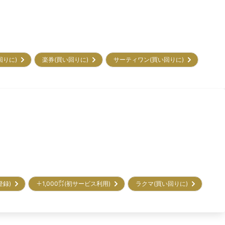
回りに)
楽券(買い回りに)
サーティワン(買い回りに)
初登録)
＋1,000㌽(初サービス利用)
ラクマ(買い回りに)