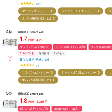
18
件
マラソンエントリー
ジャンルSALEエントリー
ウ
食パン袋(買い回りに)
4
位
昭和紙工
Smart Yell
1.7
4,280
円
円/枚
マラソン11店(＋10倍㌽)
ジャンルSALE(＋2倍㌽)
ウェブ検索利用(＋
612
ポイント
送料無料
2100
枚入
暮らし健康 (Rakuten)
21
件
マラソンエントリー
ジャンルSALEエントリー
ウ
食パン袋(買い回りに)
5
位
昭和紙工
Smart Yell
1.8
4,395
円
円/枚
d㌽10%還元(＋439㌽)
Mastercard(＋88㌽)