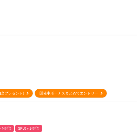
円相当プレゼント)
開催中ボーナスまとめてエントリー
1倍㌽)
SPU(＋2倍㌽)