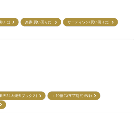
回りに)
楽券(買い回りに)
サーティワン(買い回りに)
(楽天24＆楽天ブックス)
＋10倍㌽(ママ割 初登録)
)