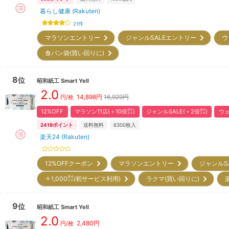
暮らし健康 (Rakuten)
21
件
マラソンエントリー
ジャンルSALEエントリー
ウ
食パン袋(買い回りに)
8
位
昭和紙工
Smart Yell
2.0
14,898
円
16,929円
円/枚
12%OFF
マラソン11店(＋10倍㌽)
ジャンルSALE(＋2倍㌽)
ウェ
2419
ポイント
送料無料
6300
枚入
楽天24 (Rakuten)
12%OFFクーポン
マラソンエントリー
ジャンルS
＋1,000㌽(初サービス利用)
ラクマ(買い回りに)
9
位
昭和紙工
Smart Yell
2.0
2,480
円
円/枚