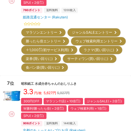
SPU(＋2倍㌽)
760
ポイント
送料無料
1200
枚入
姫路流通センター (Rakuten)
マラソンエントリー
ジャンルSALEエントリー
勝ったら倍エントリー
ウェブ検索利用エントリー
＋1,000㌽(初サービス利用)
ラクマ(買い回りに)
楽券(買い回りに)
サーティワン(買い回りに)
食パン袋(買い回りに)
7
位
昭和紙工
水成分赤ちゃんのおしりふき
3.3
5,627
円
5,927円
円/枚
300円OFF
マラソン11店(＋10倍㌽)
ジャンルSALE(＋2倍㌽)
W勝利!勝ったら倍(＋2倍㌽)
ウェブ検索利用(＋1倍㌽)
SPU(＋2倍㌽)
906
ポイント
送料無料
1440
枚入
京都のちょっとセレブなお店 (Rakuten)