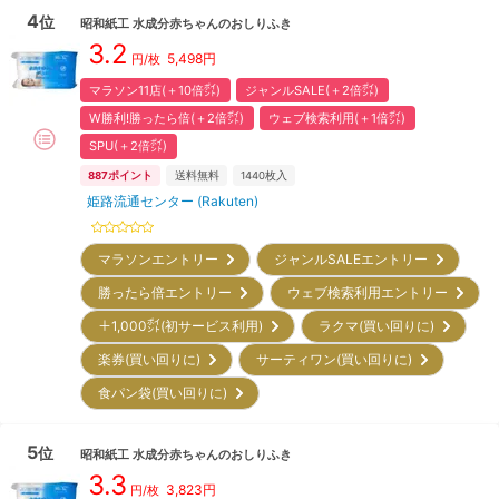
4
位
昭和紙工
水成分赤ちゃんのおしりふき
3.2
5,498
円
円/枚
マラソン11店(＋10倍㌽)
ジャンルSALE(＋2倍㌽)
W勝利!勝ったら倍(＋2倍㌽)
ウェブ検索利用(＋1倍㌽)
SPU(＋2倍㌽)
887
ポイント
送料無料
1440
枚入
姫路流通センター (Rakuten)
マラソンエントリー
ジャンルSALEエントリー
勝ったら倍エントリー
ウェブ検索利用エントリー
＋1,000㌽(初サービス利用)
ラクマ(買い回りに)
楽券(買い回りに)
サーティワン(買い回りに)
食パン袋(買い回りに)
5
位
昭和紙工
水成分赤ちゃんのおしりふき
3.3
3,823
円
円/枚