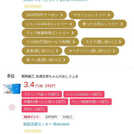
300円OFFクーポン
マラソンエントリー
ジャンルSALEエントリー
勝ったら倍エントリー
ウェブ検索利用エントリー
＋1,000㌽(初サービス利用)
ラクマ(買い回りに)
楽券(買い回りに)
サーティワン(買い回りに)
食パン袋(買い回りに)
8
位
昭和紙工
水成分赤ちゃんのおしりふき
3.4
240
円
円/枚
マラソン11店(＋10倍㌽)
ジャンルSALE(＋2倍㌽)
W勝利!勝ったら倍(＋2倍㌽)
ウェブ検索利用(＋1倍㌽)
SPU(＋2倍㌽)
36
ポイント
送料無料
60
枚入
姫路流通センター (Rakuten)