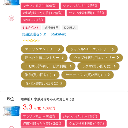
マラソン11店(＋10倍㌽)
ジャンルSALE(＋2倍㌽)
W勝利!勝ったら倍(＋2倍㌽)
ウェブ検索利用(＋1倍㌽)
SPU(＋2倍㌽)
616
ポイント
送料698円
1200
枚入
姫路流通センター (Rakuten)
マラソンエントリー
ジャンルSALEエントリー
勝ったら倍エントリー
ウェブ検索利用エントリー
＋1,000㌽(初サービス利用)
ラクマ(買い回りに)
楽券(買い回りに)
サーティワン(買い回りに)
食パン袋(買い回りに)
6
位
昭和紙工
水成分赤ちゃんのおしりふき
3.3
4,682
円
円/枚
マラソン11店(＋10倍㌽)
ジャンルSALE(＋2倍㌽)
W勝利!勝ったら倍(＋2倍㌽)
ウェブ検索利用(＋1倍㌽)