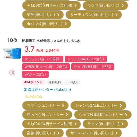
＋1,000㌽(初サービス利用)
ラクマ(買い回りに)
楽券(買い回りに)
サーティワン(買い回りに)
食パン袋(買い回りに)
10
位
昭和紙工
水成分赤ちゃんのおしりふき
3.7
2,644
円
円/枚
マラソン11店(＋10倍㌽)
ジャンルSALE(＋2倍㌽)
W勝利!勝ったら倍(＋2倍㌽)
ウェブ検索利用(＋1倍㌽)
SPU(＋2倍㌽)
434
ポイント
送料無料
600
枚入
姫路流通センター (Rakuten)
マラソンエントリー
ジャンルSALEエントリー
勝ったら倍エントリー
ウェブ検索利用エントリー
＋1,000㌽(初サービス利用)
ラクマ(買い回りに)
楽券(買い回りに)
サーティワン(買い回りに)