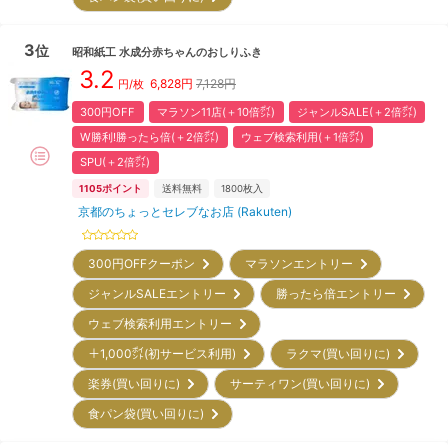
3
位
昭和紙工
水成分赤ちゃんのおしりふき
3.2
6,828
円
7,128円
円/枚
300円OFF
マラソン11店(＋10倍㌽)
ジャンルSALE(＋2倍㌽)
W勝利!勝ったら倍(＋2倍㌽)
ウェブ検索利用(＋1倍㌽)
SPU(＋2倍㌽)
1105
ポイント
送料無料
1800
枚入
京都のちょっとセレブなお店 (Rakuten)
300円OFFクーポン
マラソンエントリー
ジャンルSALEエントリー
勝ったら倍エントリー
ウェブ検索利用エントリー
＋1,000㌽(初サービス利用)
ラクマ(買い回りに)
楽券(買い回りに)
サーティワン(買い回りに)
食パン袋(買い回りに)