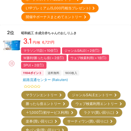
LYPプレミアム(5,000円相当プレゼント)
開催中ボーナスまとめてエントリー
2
位
昭和紙工
水成分赤ちゃんのおしりふき
3.1
6,721
円
円/枚
マラソン11店(＋10倍㌽)
ジャンルSALE(＋2倍㌽)
W勝利!勝ったら倍(＋2倍㌽)
ウェブ検索利用(＋1倍㌽)
SPU(＋2倍㌽)
1104
ポイント
送料無料
1800
枚入
姫路流通センター (Rakuten)
マラソンエントリー
ジャンルSALEエントリー
勝ったら倍エントリー
ウェブ検索利用エントリー
＋1,000㌽(初サービス利用)
ラクマ(買い回りに)
楽券(買い回りに)
サーティワン(買い回りに)
食パン袋(買い回りに)