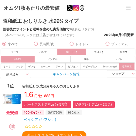
オムツ1枚あたりの最安値
昭和紙工 おしりふき 水99%タイプ
割引後にポイントと送料を含めた実質価格で
1枚あたりを計算！
（本ページのリンクには広告が含まれています）
2026年8月9日
更新
すべて
長時間/夜
トイトレ
プレミアム
テープ
パンツ
おしりふき
手口ふき
水遊び
水99%
ノンアル
厚手
トイレ
すべて
レック
ゲンキ
ムーニー
グーン
ピジョン
ベビーザらス
Smart Angel
昭和紙工
キャンペーン情報
ショップ
絞り込み
1
位
昭和紙工
水成分赤ちゃんのおしりふき
1.6
888
円
円/枚
ボーナスストアPlus(＋5%㌽)
LYPプレミアム(＋2%㌽)
最安値
100
ポイント
送料750円
960
枚入
ベイシア (ヤフショ)
ボーナスストアPlusエントリー