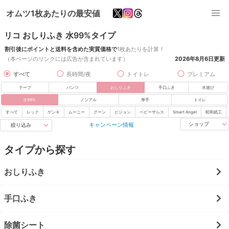
オムツ1枚あたりの最安値
リコ おしりふき 水99%タイプ
割引後にポイントと送料を含めた実質価格で
1枚あたりを計算！
（本ページのリンクには広告が含まれています）
2026年8月6日
更新
すべて
長時間/夜
トイトレ
プレミアム
テープ
パンツ
おしりふき
手口ふき
水遊び
水99%
ノンアル
厚手
トイレ
すべて
レック
ゲンキ
ムーニー
グーン
ピジョン
ベビーザらス
Smart Angel
昭和紙工
キャンペーン情報
ショップ
絞り込み
タイプから探す
おしりふき
手口ふき
除菌シート