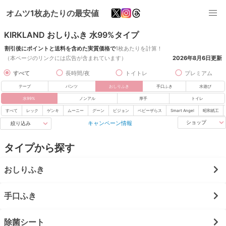
オムツ1枚あたりの最安値
KIRKLAND おしりふき 水99%タイプ
割引後にポイントと送料を含めた実質価格で
1枚あたりを計算！
（本ページのリンクには広告が含まれています）
2026年8月6日
更新
すべて
長時間/夜
トイトレ
プレミアム
テープ
パンツ
おしりふき
手口ふき
水遊び
水99%
ノンアル
厚手
トイレ
すべて
レック
ゲンキ
ムーニー
グーン
ピジョン
ベビーザらス
Smart Angel
昭和紙工
キャンペーン情報
ショップ
絞り込み
タイプから探す
おしりふき
手口ふき
除菌シート