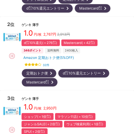
d㌽10%還元エントリー
Mastercard㌽
2
位
ゲンキ
薄手
1.0
2,767
円
2,913円
円/枚
d㌽10%還元(＋276㌽)
Mastercard(＋42㌽)
346
ポイント
送料無料
2400
枚入
Amazon 定期おトク便(5%OFF)
32
件
定期おトク便
d㌽10%還元エントリー
Mastercard㌽
3
位
ゲンキ
薄手
1.0
2,950
円
円/枚
ショップ(＋1倍㌽)
マラソン11店(＋10倍㌽)
ジャンルSALE(＋2倍㌽)
ウェブ検索利用(＋1倍㌽)
SPU(＋2倍㌽)