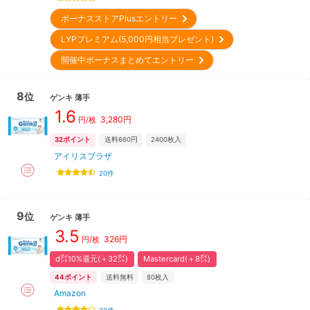
ボーナスストアPlusエントリー
LYPプレミアム(5,000円相当プレゼント)
開催中ボーナスまとめてエントリー
8
位
ゲンキ
薄手
1.6
3,280
円
円/枚
32
ポイント
送料660円
2400
枚入
アイリスプラザ
20
件
9
位
ゲンキ
薄手
3.5
326
円
円/枚
d㌽10%還元(＋32㌽)
Mastercard(＋8㌽)
44
ポイント
送料無料
80
枚入
Amazon