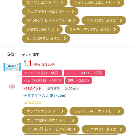
マラソンエントリー
ジャンルSALEエントリー
ウェブ検索利用エントリー
＋1,000㌽(初サービス利用)
ラクマ(買い回りに)
楽券(買い回りに)
サーティワン(買い回りに)
食パン袋(買い回りに)
5
位
ゲンキ
薄手
1.1
2,950
円
円/枚
マラソン11店(＋10倍㌽)
ジャンルSALE(＋2倍㌽)
ウェブ検索利用(＋1倍㌽)
SPU(＋2倍㌽)
419
ポイント
送料無料
2400
枚入
子育てママの店 (Rakuten)
マラソンエントリー
ジャンルSALEエントリー
ウェブ検索利用エントリー
＋1,000㌽(初サービス利用)
ラクマ(買い回りに)