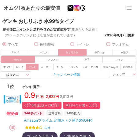
オムツ1枚あたりの最安値
ゲンキ おしりふき 水99%タイプ
割引後にポイントと送料を含めた実質価格で
1枚あたりを計算！
（本ページのリンクには広告が含まれています）
2026年8月7日
更新
すべて
長時間/夜
トイトレ
プレミアム
テープ
パンツ
おしりふき
手口ふき
水遊び
水99%
ノンアル
厚手
トイレ
すべて
レック
ゲンキ
ムーニー
グーン
ピジョン
ベビーザらス
Smart Angel
昭和紙工
キャンペーン情報
ショップ
絞り込み
1
位
ゲンキ
薄手
0.9
2,622
円
2,913円
円/枚
d㌽10%還元(＋262㌽)
Mastercard(＋56㌽)
最安値
346
ポイント
送料無料
2400
枚入
Amazonプライム 定期おトク便(10%OFF)
32
件
プライム会員
定期おトク便