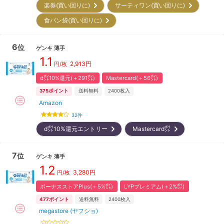
楽券(買い回りに)
サーティワン(買い回りに)
食パン袋(買い回りに)
6
位
ゲンキ
薄手
1.1
2,913
円
円/枚
d㌽10%還元(＋291㌽)
Mastercard(＋56㌽)
375
ポイント
送料無料
2400
枚入
Amazon
32
件
d㌽10%還元エントリー
Mastercard㌽
7
位
ゲンキ
薄手
1.2
3,280
円
円/枚
ボーナスストアPlus(＋5%㌽)
LYPプレミアム(＋2%㌽)
477
ポイント
送料無料
2400
枚入
megastore (ヤフショ)