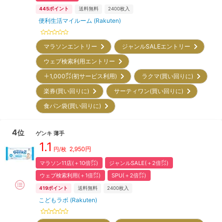
445
ポイント
送料無料
2400
枚入
便利生活マイルーム (Rakuten)
マラソンエントリー
ジャンルSALEエントリー
ウェブ検索利用エントリー
＋1,000㌽(初サービス利用)
ラクマ(買い回りに)
楽券(買い回りに)
サーティワン(買い回りに)
食パン袋(買い回りに)
4
位
ゲンキ
薄手
1.1
2,950
円
円/枚
マラソン11店(＋10倍㌽)
ジャンルSALE(＋2倍㌽)
ウェブ検索利用(＋1倍㌽)
SPU(＋2倍㌽)
419
ポイント
送料無料
2400
枚入
こどもラボ (Rakuten)