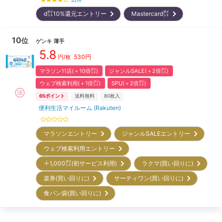
32
件
d㌽10%還元エントリー
Mastercard㌽
10
位
ゲンキ
薄手
5.8
530
円
円/枚
マラソン11店(＋10倍㌽)
ジャンルSALE(＋2倍㌽)
ウェブ検索利用(＋1倍㌽)
SPU(＋2倍㌽)
65
ポイント
送料無料
80
枚入
便利生活マイルーム (Rakuten)
マラソンエントリー
ジャンルSALEエントリー
ウェブ検索利用エントリー
＋1,000㌽(初サービス利用)
ラクマ(買い回りに)
楽券(買い回りに)
サーティワン(買い回りに)
食パン袋(買い回りに)