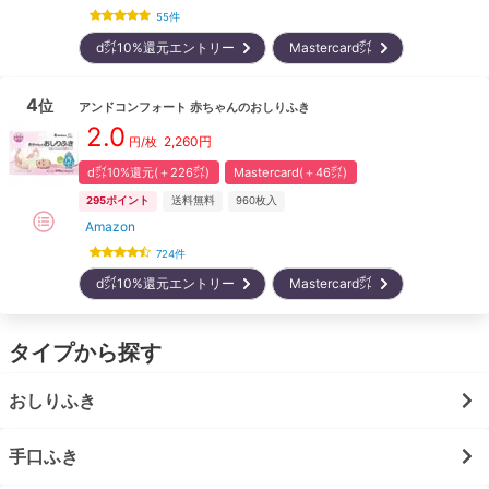
55
件
d㌽10%還元エントリー
Mastercard㌽
4
位
アンドコンフォート
赤ちゃんのおしりふき
2.0
2,260
円
円/枚
d㌽10%還元(＋226㌽)
Mastercard(＋46㌽)
295
ポイント
送料無料
960
枚入
Amazon
724
件
d㌽10%還元エントリー
Mastercard㌽
タイプから探す
おしりふき
手口ふき