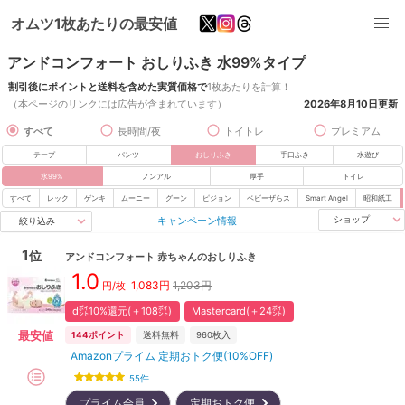
オムツ1枚あたりの最安値
アンドコンフォート おしりふき 水99%タイプ
割引後にポイントと送料を含めた実質価格で
1枚あたりを計算！
（本ページのリンクには広告が含まれています）
2026年8月10日
更新
すべて
長時間/夜
トイトレ
プレミアム
テープ
パンツ
おしりふき
手口ふき
水遊び
水99%
ノンアル
厚手
トイレ
すべて
レック
ゲンキ
ムーニー
グーン
ピジョン
ベビーザらス
Smart Angel
昭和紙工
キャンペーン情報
ショップ
絞り込み
1
位
アンドコンフォート
赤ちゃんのおしりふき
1.0
1,083
円
1,203円
円/枚
d㌽10%還元(＋108㌽)
Mastercard(＋24㌽)
最安値
144
ポイント
送料無料
960
枚入
Amazonプライム 定期おトク便(10%OFF)
55
件
プライム会員
定期おトク便