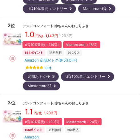
d㌽10%還元エントリー
Mastercard㌽
2
位
アンドコンフォート
赤ちゃんのおしりふき
1.0
1,143
円
1,203円
円/枚
d㌽10%還元(＋114㌽)
Mastercard(＋18㌽)
144
ポイント
送料無料
960
枚入
Amazon 定期おトク便(5%OFF)
55
件
定期おトク便
d㌽10%還元エントリー
Mastercard㌽
3
位
アンドコンフォート
赤ちゃんのおしりふき
1.1
1,203
円
円/枚
d㌽10%還元(＋120㌽)
Mastercard(＋24㌽)
156
ポイント
送料無料
960
枚入
Amazon