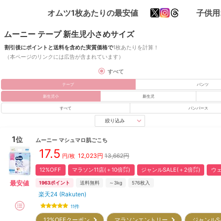
オムツ1枚あたりの最安値
子供用
ムーニー テープ 新生児小さめサイズ
割引後にポイントと送料を含めた実質価格で
1枚あたりを計算！
（本ページのリンクには広告が含まれています）
すべて
テープ
パンツ
新生児小
新生児
すべて
パンパース
絞り込み
1
位
ムーニー
マシュマロ肌ごこち
17.5
12,023
円
13,662円
円/枚
12%OFF
マラソン11店(＋10倍㌽)
ジャンルSALE(＋2倍㌽)
ウェ
最安値
1963
ポイント
送料無料
～3kg
576
枚入
楽天24 (Rakuten)
11
件
12%OFFクーポン
マラソンエントリー
ジャンルS