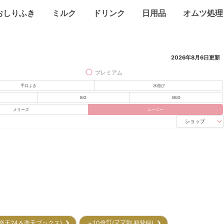
おしりふき
ミルク
ドリンク
日用品
オムツ処理
2026年8月6日
更新
プレミアム
手口ふき
水遊び
BIG
SBIG
メリーズ
ムーニー
ショップ
(楽天24＆楽天ブックス)
＋10倍㌽(ママ割 初登録)