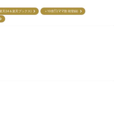
(楽天24＆楽天ブックス)
＋10倍㌽(ママ割 初登録)
)