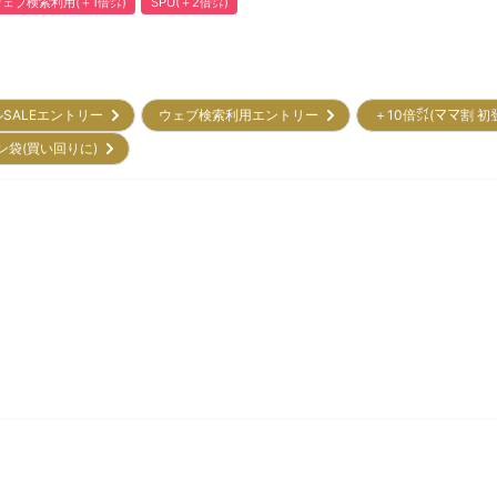
ウェブ検索利用(＋1倍㌽)
SPU(＋2倍㌽)
ルSALEエントリー
ウェブ検索利用エントリー
＋10倍㌽(ママ割 
ン袋(買い回りに)