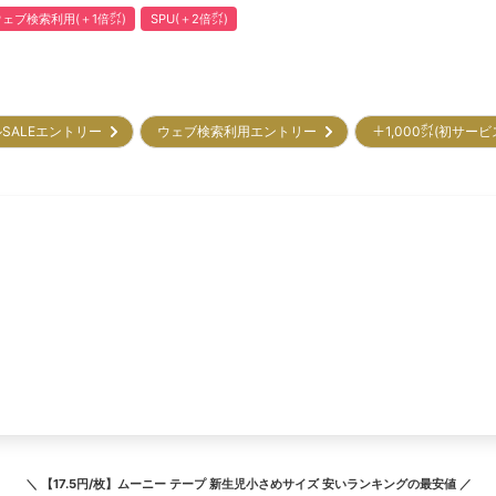
ウェブ検索利用(＋1倍㌽)
SPU(＋2倍㌽)
SALEエントリー
ウェブ検索利用エントリー
＋1,000㌽(初サー
＼
【17.5円/枚】ムーニー テープ 新生児小さめサイズ 安いランキング
の最安値 ／