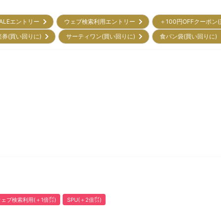
ALEエントリー
ウェブ検索利用エントリー
＋100円OFFクーポン
楽券(買い回りに)
サーティワン(買い回りに)
食パン袋(買い回りに
ウェブ検索利用(＋1倍㌽)
SPU(＋2倍㌽)