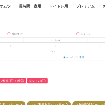
オムツ
長時間・夜用
トイトレ用
プレミアム
長時間/夜
トイトレ
おしりふき
S
M
L
グーン
キャンペーン情報
ブ検索利用(＋1倍㌽)
SPU(＋2倍㌽)
ALEエントリー
ウェブ検索利用エントリー
＋100円OFFクーポン