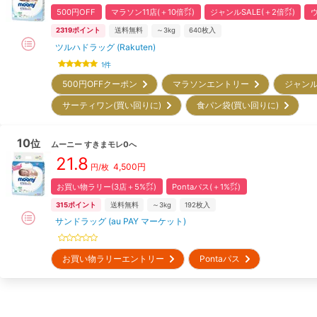
500円OFF
マラソン11店(＋10倍㌽)
ジャンルSALE(＋2倍㌽)
2319
ポイント
送料無料
～3kg
640
枚入
ツルハドラッグ (Rakuten)
1
件
500円OFFクーポン
マラソンエントリー
ジャンル
サーティワン(買い回りに)
食パン袋(買い回りに)
10
位
ムーニー
すきまモレ0へ
21.8
4,500
円
円/枚
お買い物ラリー(3店＋5%㌽)
Pontaパス(＋1%㌽)
315
ポイント
送料無料
～3kg
192
枚入
サンドラッグ (au PAY マーケット)
お買い物ラリーエントリー
Pontaパス