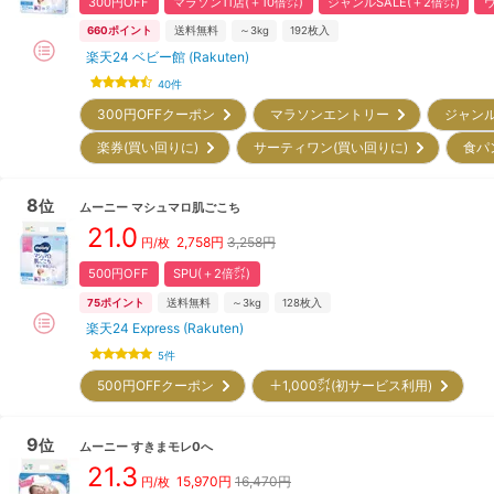
300円OFF
マラソン11店(＋10倍㌽)
ジャンルSALE(＋2倍㌽)
660
ポイント
送料無料
～3kg
192
枚入
楽天24 ベビー館 (Rakuten)
40
件
300円OFFクーポン
マラソンエントリー
ジャン
楽券(買い回りに)
サーティワン(買い回りに)
食パ
8
位
ムーニー
マシュマロ肌ごこち
21.0
2,758
円
3,258円
円/枚
500円OFF
SPU(＋2倍㌽)
75
ポイント
送料無料
～3kg
128
枚入
楽天24 Express (Rakuten)
5
件
500円OFFクーポン
＋1,000㌽(初サービス利用)
9
位
ムーニー
すきまモレ0へ
21.3
15,970
円
16,470円
円/枚