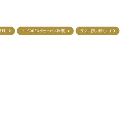
初登録)
＋1,000㌽(初サービス利用)
ラクマ(買い回りに)