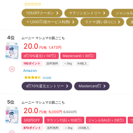
12%OFFクーポン
マラソンエントリー
ジャンルS
＋1,000㌽(初サービス利用)
ラクマ(買い回りに)
4
位
ムーニー
マシュマロ肌ごこち
20.0
1,473
円
円/枚
d㌽10%還元(＋147㌽)
Mastercard(＋30㌽)
192
ポイント
送料無料
～3kg
64
枚入
Amazon
1210
件
d㌽10%還元エントリー
Mastercard㌽
5
位
ムーニー
マシュマロ肌ごこち
20.0
6,000
円
6,500円
円/枚
500円OFF
マラソン11店(＋10倍㌽)
ジャンルSALE(＋2倍㌽)
870
ポイント
送料無料
～3kg
256
枚入