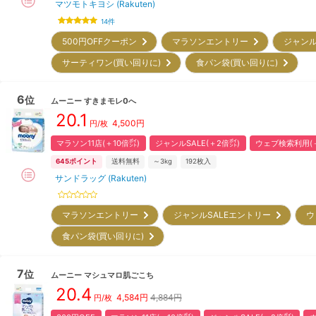
マツモトキヨシ (Rakuten)
14
件
500円OFFクーポン
マラソンエントリー
ジャンル
サーティワン(買い回りに)
食パン袋(買い回りに)
6
位
ムーニー
すきまモレ0へ
20.1
4,500
円
円/枚
マラソン11店(＋10倍㌽)
ジャンルSALE(＋2倍㌽)
ウェブ検索利用(＋
645
ポイント
送料無料
～3kg
192
枚入
サンドラッグ (Rakuten)
マラソンエントリー
ジャンルSALEエントリー
ウ
食パン袋(買い回りに)
7
位
ムーニー
マシュマロ肌ごこち
20.4
4,584
円
4,884円
円/枚