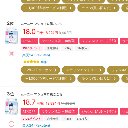
＋1,000㌽(初サービス利用)
ラクマ(買い回りに)
2
位
ムーニー
マシュマロ肌ごこち
18.0
8,274
円
9,402円
円/枚
12%OFF
マラソン11店(＋10倍㌽)
ジャンルSALE(＋2倍㌽)
ウェ
1345
ポイント
送料無料
～3kg
384
枚入
楽天24 (Rakuten)
18
件
12%OFFクーポン
マラソンエントリー
ジャンルS
＋1,000㌽(初サービス利用)
ラクマ(買い回りに)
3
位
ムーニー
マシュマロ肌ごこち
18.7
12,894
円
14,652円
円/枚
12%OFF
マラソン11店(＋10倍㌽)
ジャンルSALE(＋2倍㌽)
ウェ
2105
ポイント
送料無料
～3kg
576
枚入
楽天24 (Rakuten)