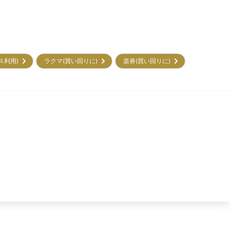
ビス利用)
ラクマ(買い回りに)
楽券(買い回りに)