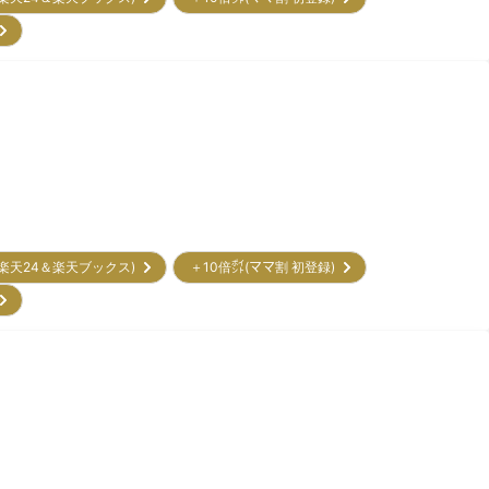
)
(楽天24＆楽天ブックス)
＋10倍㌽(ママ割 初登録)
)