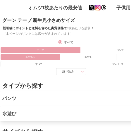
オムツ1枚あたりの最安値
子供用
グーン テープ 新生児小さめサイズ
割引後にポイントと送料を含めた実質価格で
1枚あたりを計算！
（本ページのリンクには広告が含まれています）
すべて
テープ
パンツ
新生児小
新生児
すべて
パンパース
絞り込み
タイプから探す
パンツ
水遊び