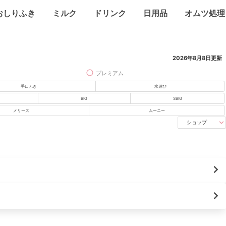
おしりふき
ミルク
ドリンク
日用品
オムツ処理
2026年8月8日
更新
プレミアム
手口ふき
水遊び
BIG
SBIG
メリーズ
ムーニー
ショップ