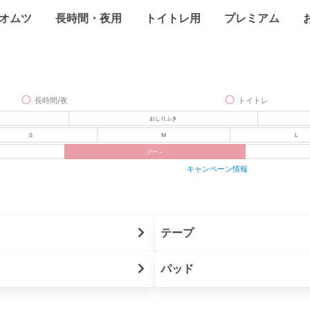
オムツ
長時間・夜用
トイトレ用
プレミアム
長時間/夜
トイトレ
おしりふき
S
M
L
グーン
キャンペーン情報
テープ
パッド