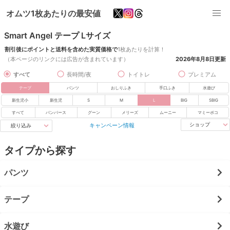
オムツ1枚あたりの最安値
Smart Angel テープ Lサイズ
割引後にポイントと送料を含めた実質価格で
1枚あたりを計算！
（本ページのリンクには広告が含まれています）
2026年8月8日
更新
すべて
長時間/夜
トイトレ
プレミアム
テープ
パンツ
おしりふき
手口ふき
水遊び
新生児小
新生児
S
M
L
BIG
SBIG
すべて
パンパース
グーン
メリーズ
ムーニー
マミーポコ
キャンペーン情報
ショップ
絞り込み
タイプから探す
パンツ
テープ
水遊び