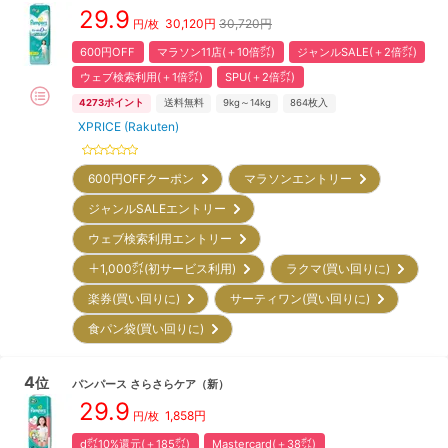
29.9
30,120
円
30,720円
円/枚
600円OFF
マラソン11店(＋10倍㌽)
ジャンルSALE(＋2倍㌽)
ウェブ検索利用(＋1倍㌽)
SPU(＋2倍㌽)
4273
ポイント
送料無料
9kg～14kg
864
枚入
XPRICE (Rakuten)
600円OFFクーポン
マラソンエントリー
ジャンルSALEエントリー
ウェブ検索利用エントリー
＋1,000㌽(初サービス利用)
ラクマ(買い回りに)
楽券(買い回りに)
サーティワン(買い回りに)
食パン袋(買い回りに)
4
位
パンパース
さらさらケア
（新）
29.9
1,858
円
円/枚
d㌽10%還元(＋185㌽)
Mastercard(＋38㌽)