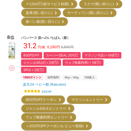
＋1,000㌽(初サービス利用)
ラクマ(買い回りに)
楽券(買い回りに)
サーティワン(買い回りに)
食パン袋(買い回りに)
8
位
パンパース
肌へのいちばん
（新）
31.2
6,290
円
6,890円
円/枚
600円OFF
スーパーDEAL 20%㌽
マラソン11店(＋10倍㌽)
ジャンルSALE(＋2倍㌽)
ウェブ検索利用(＋1倍㌽)
SPU(＋2倍㌽)
1989
ポイント
送料無料
9kg～14kg
138
枚入
楽天24 ベビー館 (Rakuten)
6593
件
600円OFFクーポン
マラソンエントリー
ジャンルSALEエントリー
ウェブ検索利用エントリー
＋200円OFFクーポン(レビュー投稿)