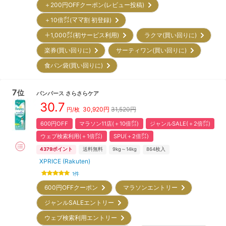
＋200円OFFクーポン(レビュー投稿)
＋10倍㌽(ママ割 初登録)
＋1,000㌽(初サービス利用)
ラクマ(買い回りに)
楽券(買い回りに)
サーティワン(買い回りに)
食パン袋(買い回りに)
7
位
パンパース
さらさらケア
30.7
30,920
円
31,520円
円/枚
600円OFF
マラソン11店(＋10倍㌽)
ジャンルSALE(＋2倍㌽)
ウェブ検索利用(＋1倍㌽)
SPU(＋2倍㌽)
4379
ポイント
送料無料
9kg～14kg
864
枚入
XPRICE (Rakuten)
1
件
600円OFFクーポン
マラソンエントリー
ジャンルSALEエントリー
ウェブ検索利用エントリー