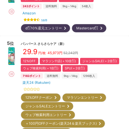
242
ポイント
送料無料
9kg～14kg
54
枚入
Amazon
58
件
d㌽10%還元エントリー
Mastercard㌽
5
位
パンパース
さらさらケア
（新）
29.9
45,973
円
52,242円
円/枚
12%OFF
マラソン11店(＋10倍㌽)
ジャンルSALE(＋2倍㌽)
ウェブ検索利用(＋1倍㌽)
SPU(＋2倍㌽)
7182
ポイント
送料無料
9kg～14kg
1296
枚入
楽天24 (Rakuten)
12%OFFクーポン
マラソンエントリー
ジャンルSALEエントリー
ウェブ検索利用エントリー
＋100円OFFクーポン(楽天24＆楽天ブックス)