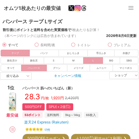
オムツ1枚あたりの最安値
パンパース テープ Lサイズ
割引後にポイントと送料を含めた実質価格で
1枚あたりを計算！
（本ページのリンクには広告が含まれています）
2026年8月6日
更新
すべて
長時間/夜
トイトレ
プレミアム
テープ
パンツ
おしりふき
手口ふき
水遊び
新生児小
新生児
S
M
L
BIG
SBIG
すべて
パンパース
グーン
メリーズ
ムーニー
マミーポコ
キャンペーン情報
ショップ
絞り込み
1
位
パンパース
肌へのいちばん
（新）
28.3
1,920
円
2,420円
円/枚
500円OFF
SPU(＋2倍㌽)
最安値
53
ポイント
送料無料
9kg～14kg
66
枚入
楽天24 Express (Rakuten)
17
件
500円OFFクーポン
＋1,000㌽(初サービス利用)