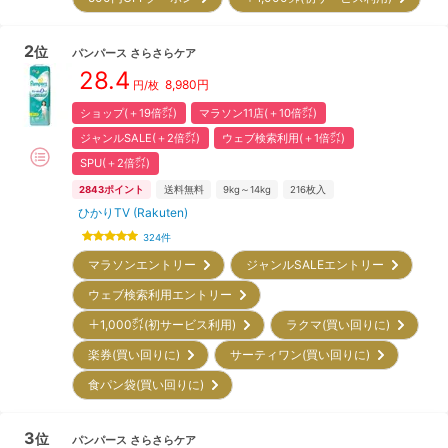
2
位
パンパース
さらさらケア
28.4
8,980
円
円/枚
ショップ(＋19倍㌽)
マラソン11店(＋10倍㌽)
ジャンルSALE(＋2倍㌽)
ウェブ検索利用(＋1倍㌽)
SPU(＋2倍㌽)
2843
ポイント
送料無料
9kg～14kg
216
枚入
ひかりTV (Rakuten)
324
件
マラソンエントリー
ジャンルSALEエントリー
ウェブ検索利用エントリー
＋1,000㌽(初サービス利用)
ラクマ(買い回りに)
楽券(買い回りに)
サーティワン(買い回りに)
食パン袋(買い回りに)
3
位
パンパース
さらさらケア