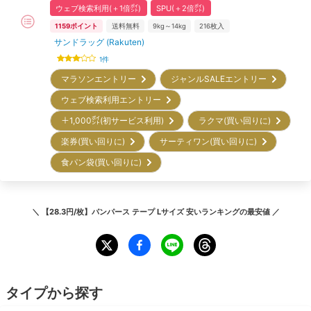
ウェブ検索利用(＋1倍㌽)
SPU(＋2倍㌽)
1159
ポイント
送料無料
9kg～14kg
216
枚入
サンドラッグ (Rakuten)
1
件
マラソンエントリー
ジャンルSALEエントリー
ウェブ検索利用エントリー
＋1,000㌽(初サービス利用)
ラクマ(買い回りに)
楽券(買い回りに)
サーティワン(買い回りに)
食パン袋(買い回りに)
＼
【28.3円/枚】パンパース テープ Lサイズ 安いランキング
の最安値 ／
タイプから探す