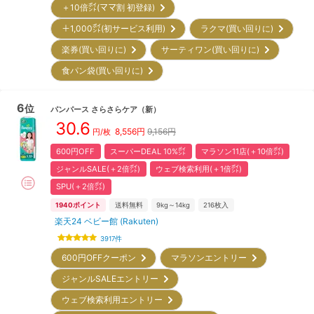
＋10倍㌽(ママ割 初登録)
＋1,000㌽(初サービス利用)
ラクマ(買い回りに)
楽券(買い回りに)
サーティワン(買い回りに)
食パン袋(買い回りに)
6
位
パンパース
さらさらケア
（新）
30.6
8,556
円
9,156円
円/枚
600円OFF
スーパーDEAL 10%㌽
マラソン11店(＋10倍㌽)
ジャンルSALE(＋2倍㌽)
ウェブ検索利用(＋1倍㌽)
SPU(＋2倍㌽)
1940
ポイント
送料無料
9kg～14kg
216
枚入
楽天24 ベビー館 (Rakuten)
3917
件
600円OFFクーポン
マラソンエントリー
ジャンルSALEエントリー
ウェブ検索利用エントリー