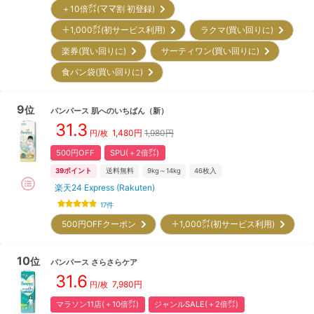
＋10倍㌽(ママ割 初登録)
＋1,000㌽(初サービス利用)
ラクマ(買い回りに)
楽券(買い回りに)
サーティワン(買い回りに)
食パン袋(買い回りに)
9
位
パンパース
肌へのいちばん
（新）
31.3
1,480
円
1,980円
円/枚
500円OFF
SPU(＋2倍㌽)
39
ポイント
送料無料
9kg～14kg
46
枚入
楽天24 Express (Rakuten)
17
件
500円OFFクーポン
＋1,000㌽(初サービス利用)
10
位
パンパース
さらさらケア
31.6
7,980
円
円/枚
マラソン11店(＋10倍㌽)
ジャンルSALE(＋2倍㌽)