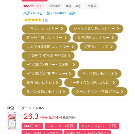
1229
ポイント
送料無料
9kg～14kg
176
枚入
楽天24 ベビー館 (Rakuten) 定期
31
件
マラソンエントリー
ジャンルSALEエントリー
勝ったら倍エントリー
最強翌日エントリー
ウェブ検索利用エントリー
定期3ショップ
＋10倍㌽(ママ割 初登録)
＋1,000㌽(初サービス利用)
＋1,000㌽(定期デビュー)
ラクマ(買い回りに)
楽券(買い回りに)
サーティワン(買い回りに)
食パン袋(買い回りに)
グーンポイントプログラム
5
位
グーン
モレ0へ
26.3
5,774
円
6,274円
円/枚
500円OFF
ショップ(＋4倍㌽)
マラソン11店(＋10倍㌽)
ジャンルSALE(＋2倍㌽)
W勝利!勝ったら倍(＋2倍㌽)