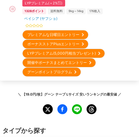
LYPプレミアム(＋2%㌽)
1328
ポイント
送料無料
9kg～14kg
176
枚入
ベイシア (ヤフショ)
プレミアムな日曜日エントリー
ボーナスストアPlusエントリー
LYPプレミアム(5,000円相当プレゼント)
開催中ボーナスまとめてエントリー
グーンポイントプログラム
＼
【19.0円/枚】グーン テープ Lサイズ 安いランキング
の最安値 ／
タイプから探す