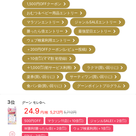
1,500円OFFクーポン
おむつ＆ベビー用品エントリー
マラソンエントリー
ジャンルSALEエントリー
勝ったら倍エントリー
最強翌日エントリー
ウェブ検索利用エントリー
＋200円OFFクーポン(レビュー投稿)
＋10倍㌽(ママ割 初登録)
＋1,000㌽(初サービス利用)
ラクマ(買い回りに)
楽券(買い回りに)
サーティワン(買い回りに)
食パン袋(買い回りに)
グーンポイントプログラム
3
位
グーン
モレ0へ
24.9
5,212
円
5,712円
円/枚
500円OFF
マラソン11店(＋10倍㌽)
ジャンルSALE(＋2倍㌽)
W勝利!勝ったら倍(＋2倍㌽)
ウェブ検索利用(＋1倍㌽)
SPU(＋2倍㌽)