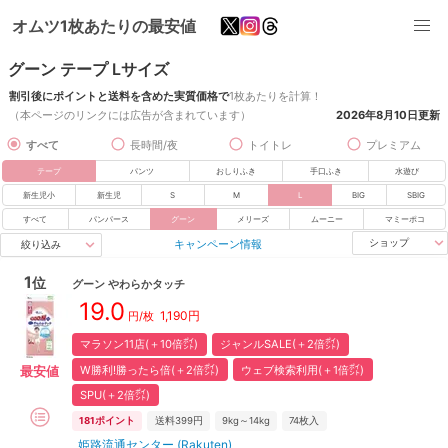
オムツ1枚あたりの最安値
グーン テープ Lサイズ
割引後にポイントと送料を含めた実質価格で
1枚あたりを計算！
（本ページのリンクには広告が含まれています）
2026年8月10日
更新
すべて
長時間/夜
トイトレ
プレミアム
テープ
パンツ
おしりふき
手口ふき
水遊び
新生児小
新生児
S
M
L
BIG
SBIG
すべて
パンパース
グーン
メリーズ
ムーニー
マミーポコ
キャンペーン情報
ショップ
絞り込み
1
位
グーン
やわらかタッチ
19.0
1,190
円
円/枚
マラソン11店(＋10倍㌽)
ジャンルSALE(＋2倍㌽)
W勝利!勝ったら倍(＋2倍㌽)
ウェブ検索利用(＋1倍㌽)
最安値
SPU(＋2倍㌽)
181
ポイント
送料399円
9kg～14kg
74
枚入
姫路流通センター (Rakuten)