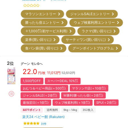
マラソンエントリー
ジャンルSALEエントリー
勝ったら倍エントリー
ウェブ検索利用エントリー
＋1,000㌽(初サービス利用)
ラクマ(買い回りに)
楽券(買い回りに)
サーティワン(買い回りに)
食パン袋(買い回りに)
グーンポイントプログラム
2
位
グーン
モレ0へ
22.0
11,012
円
12,512円
円/枚
1,500円OFF
スーパーDEAL 10%㌽
おむつ＆ベビー用品(＋500㌽)
マラソン11店(＋10倍㌽)
ジャンルSALE(＋2倍㌽)
W勝利!勝ったら倍(＋2倍㌽)
最強翌日(＋1倍㌽)
ウェブ検索利用(＋1倍㌽)
SPU(＋2倍㌽)
3277
ポイント
送料無料
9kg～14kg
352
枚入
楽天24 ベビー館 (Rakuten)
31
件