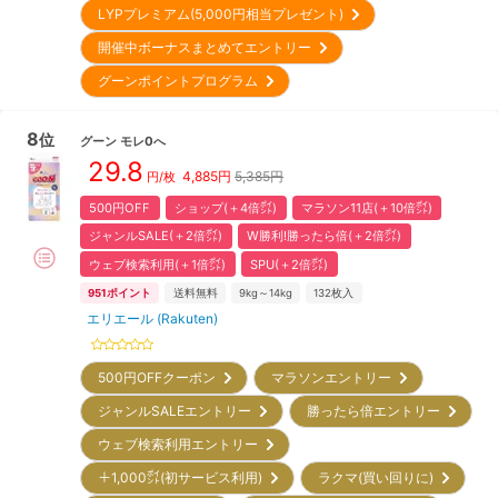
LYPプレミアム(5,000円相当プレゼント)
開催中ボーナスまとめてエントリー
グーンポイントプログラム
8
位
グーン
モレ0へ
29.8
4,885
円
5,385円
円/枚
500円OFF
ショップ(＋4倍㌽)
マラソン11店(＋10倍㌽)
ジャンルSALE(＋2倍㌽)
W勝利!勝ったら倍(＋2倍㌽)
ウェブ検索利用(＋1倍㌽)
SPU(＋2倍㌽)
951
ポイント
送料無料
9kg～14kg
132
枚入
エリエール (Rakuten)
500円OFFクーポン
マラソンエントリー
ジャンルSALEエントリー
勝ったら倍エントリー
ウェブ検索利用エントリー
＋1,000㌽(初サービス利用)
ラクマ(買い回りに)