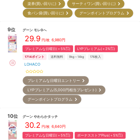
楽券(買い回りに)
サーティワン(買い回りに)
食パン袋(買い回りに)
グーンポイントプログラム
9
位
グーン
モレ0へ
29.9
6,980
円
円/枚
プレミアムな日曜日(＋5%㌽)
LYPプレミアム(＋2%㌽)
1714
ポイント
送料無料
9kg～14kg
176
枚入
LOHACO
プレミアムな日曜日エントリー
LYPプレミアム(5,000円相当プレゼント)
グーンポイントプログラム
10
位
グーン
やわらかタッチ
30.2
6,640
円
円/枚
プレミアムな日曜日(＋5%㌽)
ボーナスストアPlus(＋5%㌽)