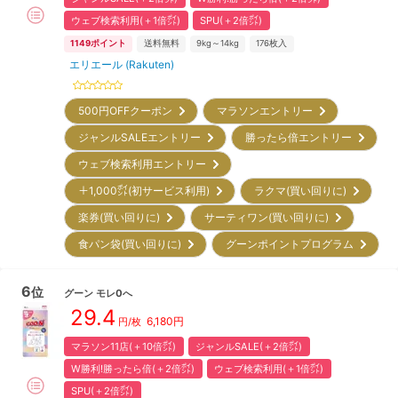
ウェブ検索利用(＋1倍㌽)
SPU(＋2倍㌽)
1149
ポイント
送料無料
9kg～14kg
176
枚入
エリエール (Rakuten)
500円OFFクーポン
マラソンエントリー
ジャンルSALEエントリー
勝ったら倍エントリー
ウェブ検索利用エントリー
＋1,000㌽(初サービス利用)
ラクマ(買い回りに)
楽券(買い回りに)
サーティワン(買い回りに)
食パン袋(買い回りに)
グーンポイントプログラム
6
位
グーン
モレ0へ
29.4
6,180
円
円/枚
マラソン11店(＋10倍㌽)
ジャンルSALE(＋2倍㌽)
W勝利!勝ったら倍(＋2倍㌽)
ウェブ検索利用(＋1倍㌽)
SPU(＋2倍㌽)