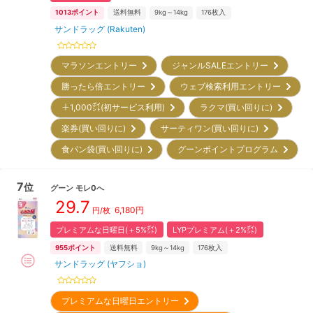
1013
ポイント
送料無料
9kg～14kg
176
枚入
サンドラッグ (Rakuten)
マラソンエントリー
ジャンルSALEエントリー
勝ったら倍エントリー
ウェブ検索利用エントリー
＋1,000㌽(初サービス利用)
ラクマ(買い回りに)
楽券(買い回りに)
サーティワン(買い回りに)
食パン袋(買い回りに)
グーンポイントプログラム
7
位
グーン
モレ0へ
29.7
6,180
円
円/枚
プレミアムな日曜日(＋5%㌽)
LYPプレミアム(＋2%㌽)
955
ポイント
送料無料
9kg～14kg
176
枚入
サンドラッグ (ヤフショ)
プレミアムな日曜日エントリー