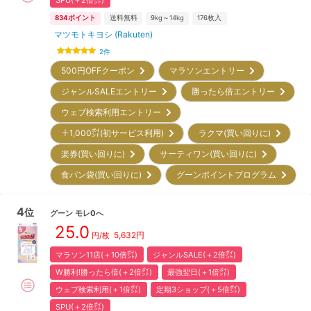
834
ポイント
送料無料
9kg～14kg
176
枚入
マツモトキヨシ (Rakuten)
2
件
500円OFFクーポン
マラソンエントリー
ジャンルSALEエントリー
勝ったら倍エントリー
ウェブ検索利用エントリー
＋1,000㌽(初サービス利用)
ラクマ(買い回りに)
楽券(買い回りに)
サーティワン(買い回りに)
食パン袋(買い回りに)
グーンポイントプログラム
4
位
グーン
モレ0へ
25.0
5,632
円
円/枚
マラソン11店(＋10倍㌽)
ジャンルSALE(＋2倍㌽)
W勝利!勝ったら倍(＋2倍㌽)
最強翌日(＋1倍㌽)
ウェブ検索利用(＋1倍㌽)
定期3ショップ(＋5倍㌽)
SPU(＋2倍㌽)