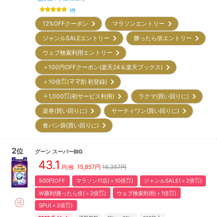
1
件
12%OFFクーポン
マラソンエントリー
ジャンルSALEエントリー
勝ったら倍エントリー
ウェブ検索利用エントリー
＋100円OFFクーポン(楽天24＆楽天ブックス)
＋10倍㌽(ママ割 初登録)
＋1,000㌽(初サービス利用)
ラクマ(買い回りに)
楽券(買い回りに)
サーティワン(買い回りに)
食パン袋(買い回りに)
2
位
グーン
スーパーBIG
43.1
15,857
円
16,357円
円/枚
500円OFF
マラソン11店(＋10倍㌽)
ジャンルSALE(＋2倍㌽)
W勝利!勝ったら倍(＋2倍㌽)
ウェブ検索利用(＋1倍㌽)
SPU(＋2倍㌽)