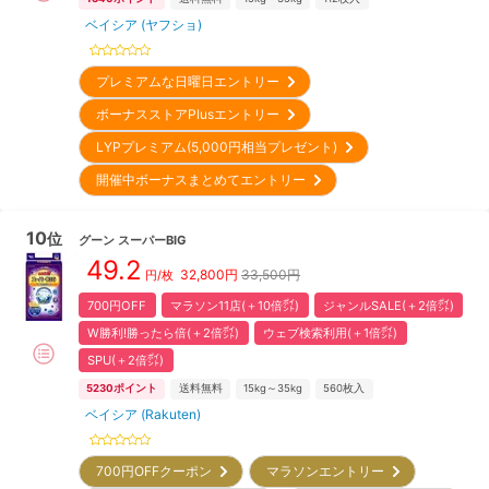
ベイシア (ヤフショ)
プレミアムな日曜日エントリー
ボーナスストアPlusエントリー
LYPプレミアム(5,000円相当プレゼント)
開催中ボーナスまとめてエントリー
10
位
グーン
スーパーBIG
49.2
32,800
円
33,500円
円/枚
700円OFF
マラソン11店(＋10倍㌽)
ジャンルSALE(＋2倍㌽)
W勝利!勝ったら倍(＋2倍㌽)
ウェブ検索利用(＋1倍㌽)
SPU(＋2倍㌽)
5230
ポイント
送料無料
15kg～35kg
560
枚入
ベイシア (Rakuten)
700円OFFクーポン
マラソンエントリー