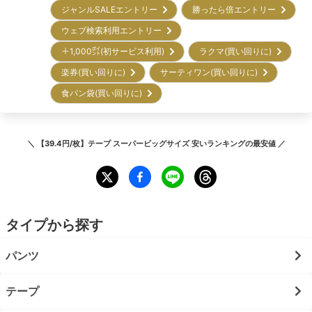
ジャンルSALEエントリー
勝ったら倍エントリー
ウェブ検索利用エントリー
＋1,000㌽(初サービス利用)
ラクマ(買い回りに)
楽券(買い回りに)
サーティワン(買い回りに)
食パン袋(買い回りに)
＼
【39.4円/枚】テープ スーパービッグサイズ 安いランキング
の最安値 ／
タイプから探す
パンツ
テープ