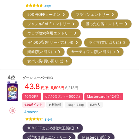
43
件
500円OFFクーポン
マラソンエントリー
ジャンルSALEエントリー
勝ったら倍エントリー
ウェブ検索利用エントリー
＋1,000㌽(初サービス利用)
ラクマ(買い回りに)
楽券(買い回りに)
サーティワン(買い回りに)
食パン袋(買い回りに)
4
位
グーン
スーパーBIG
43.8
5,596
円
6,218円
円/枚
10%OFF
d㌽10%還元(＋500㌽)
Mastercard(＋124㌽)
686
ポイント
送料無料
15kg～35kg
112
枚入
Amazon
316
件
10%OFFまとめ割(大王製紙)
d㌽10%還元エントリー
Mastercard㌽