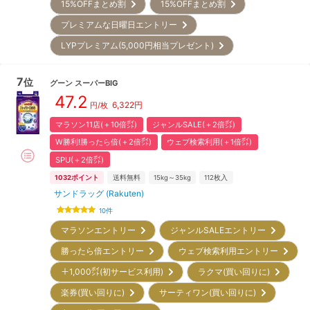
15%OFFまとめ割
15%OFFまとめ割
プレミアムな日曜日エントリー
LYPプレミアム(5,000円相当プレゼント)
7
位
グーン
スーパーBIG
47.2
6,322
円
円/枚
マラソン11店(＋10倍㌽)
ジャンルSALE(＋2倍㌽)
W勝利!勝ったら倍(＋2倍㌽)
ウェブ検索利用(＋1倍㌽)
SPU(＋2倍㌽)
1032
ポイント
送料無料
15kg～35kg
112
枚入
サンドラッグ (Rakuten)
10
件
マラソンエントリー
ジャンルSALEエントリー
勝ったら倍エントリー
ウェブ検索利用エントリー
＋1,000㌽(初サービス利用)
ラクマ(買い回りに)
楽券(買い回りに)
サーティワン(買い回りに)