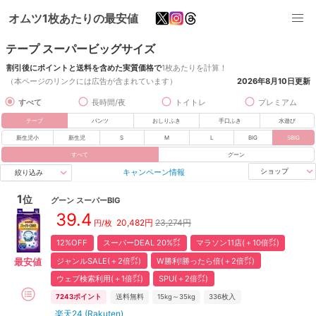
オムツ1枚あたりの最安値
テープ スーパービッグサイズ
割引後にポイントと送料を含めた実質価格で
1枚あたりを計算！
（本ページのリンクには広告が含まれています）
2026年8月10日
更新
すべて
長時間/夜
トイトレ
プレミアム
テープ
パンツ
おしりふき
手口ふき
水遊び
新生児小
新生児
S
M
L
BIG
SBIG
すべて
グーン
キャンペーン情報
ショップ
絞り込み
1
位
グーン
スーパーBIG
39.4
20,482
円
23,274円
円/枚
12%OFF
スーパーDEAL 20%㌽
マラソン11店(＋10倍㌽)
ジャンルSALE(＋2倍㌽)
W勝利!勝ったら倍(＋2倍㌽)
最安値
ウェブ検索利用(＋1倍㌽)
SPU(＋2倍㌽)
7243
ポイント
送料無料
15kg～35kg
336
枚入
楽天24 (Rakuten)