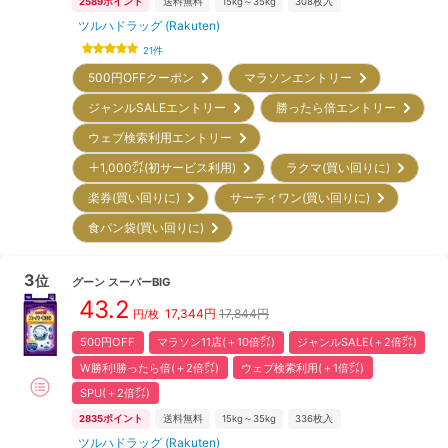
2589
ポイント
送料無料
15kg～35kg
308
枚入
ツルハドラッグ (Rakuten)
21
件
500円OFFクーポン
マラソンエントリー
ジャンルSALEエントリー
勝ったら倍エントリー
ウェブ検索利用エントリー
＋1,000㌽(初サービス利用)
ラクマ(買い回りに)
楽券(買い回りに)
サーティワン(買い回りに)
食パン袋(買い回りに)
3
位
グーン
スーパーBIG
43.2
17,344
円
17,844円
円/枚
500円OFF
マラソン11店(＋10倍㌽)
ジャンルSALE(＋2倍㌽)
W勝利!勝ったら倍(＋2倍㌽)
ウェブ検索利用(＋1倍㌽)
SPU(＋2倍㌽)
2835
ポイント
送料無料
15kg～35kg
336
枚入
ツルハドラッグ (Rakuten)