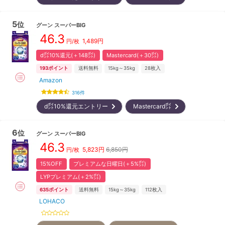
5
位
グーン
スーパーBIG
46.3
1,489
円
円/枚
d㌽10%還元(＋148㌽)
Mastercard(＋30㌽)
193
ポイント
送料無料
15kg～35kg
28
枚入
Amazon
316
件
d㌽10%還元エントリー
Mastercard㌽
6
位
グーン
スーパーBIG
46.3
5,823
円
6,850円
円/枚
15%OFF
プレミアムな日曜日(＋5%㌽)
LYPプレミアム(＋2%㌽)
635
ポイント
送料無料
15kg～35kg
112
枚入
LOHACO