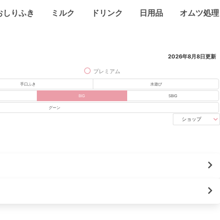
おしりふき
ミルク
ドリンク
日用品
オムツ処理
2026年8月8日
更新
プレミアム
手口ふき
水遊び
BIG
SBIG
グーン
ショップ