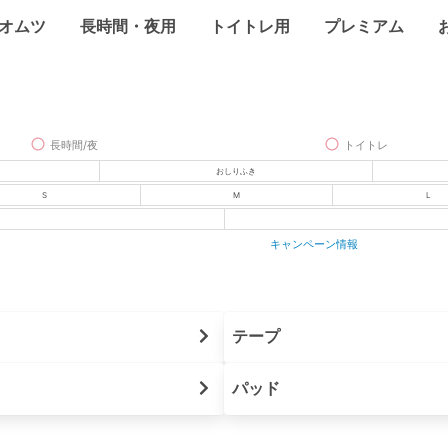
オムツ
長時間・夜用
トイトレ用
プレミアム
長時間/夜
トイトレ
おしりふき
S
M
L
キャンペーン情報
テープ
パッド