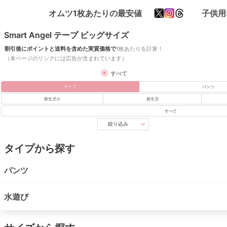
オムツ1枚あたりの最安値
子供用
Smart Angel テープ ビッグサイズ
割引後にポイントと送料を含めた実質価格で
1枚あたりを計算！
（本ページのリンクには広告が含まれています）
すべて
テープ
パンツ
新生児小
新生児
すべて
絞り込み
タイプから探す
パンツ
水遊び