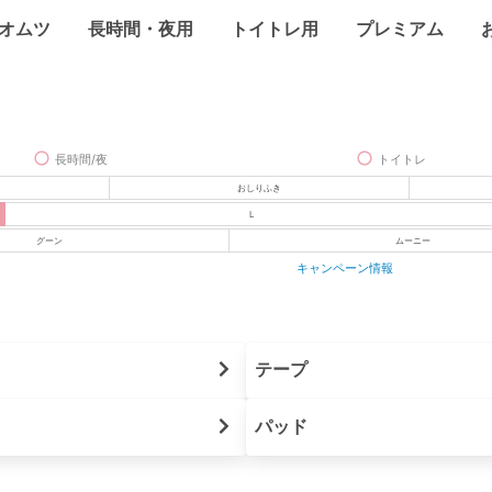
オムツ
長時間・夜用
トイトレ用
プレミアム
長時間/夜
トイトレ
おしりふき
L
グーン
ムーニー
キャンペーン情報
テープ
パッド