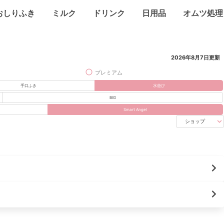
おしりふき
ミルク
ドリンク
日用品
オムツ処理
2026年8月7日
更新
プレミアム
手口ふき
水遊び
BIG
Smart Angel
ショップ