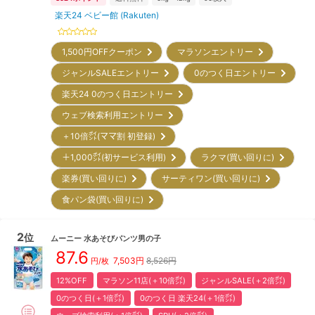
楽天24 ベビー館 (Rakuten)
1,500円OFFクーポン
マラソンエントリー
ジャンルSALEエントリー
0のつく日エントリー
楽天24 0のつく日エントリー
ウェブ検索利用エントリー
＋10倍㌽(ママ割 初登録)
＋1,000㌽(初サービス利用)
ラクマ(買い回りに)
楽券(買い回りに)
サーティワン(買い回りに)
食パン袋(買い回りに)
2
位
ムーニー
水あそびパンツ男の子
87.6
7,503
円
8,526円
円/枚
12%OFF
マラソン11店(＋10倍㌽)
ジャンルSALE(＋2倍㌽)
0のつく日(＋1倍㌽)
0のつく日 楽天24(＋1倍㌽)