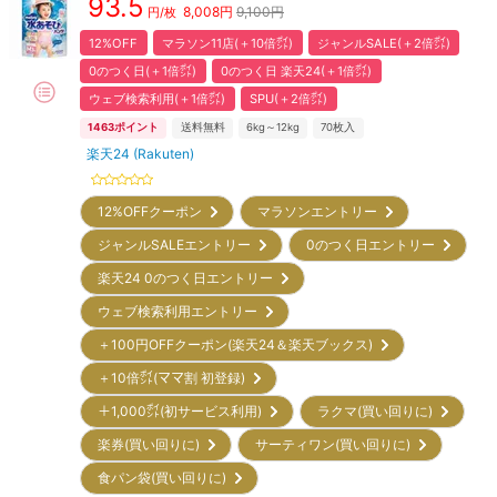
93.5
8,008
円
9,100円
円/枚
12%OFF
マラソン11店(＋10倍㌽)
ジャンルSALE(＋2倍㌽)
0のつく日(＋1倍㌽)
0のつく日 楽天24(＋1倍㌽)
ウェブ検索利用(＋1倍㌽)
SPU(＋2倍㌽)
1463
ポイント
送料無料
6kg～12kg
70
枚入
楽天24 (Rakuten)
12%OFFクーポン
マラソンエントリー
ジャンルSALEエントリー
0のつく日エントリー
楽天24 0のつく日エントリー
ウェブ検索利用エントリー
＋100円OFFクーポン(楽天24＆楽天ブックス)
＋10倍㌽(ママ割 初登録)
＋1,000㌽(初サービス利用)
ラクマ(買い回りに)
楽券(買い回りに)
サーティワン(買い回りに)
食パン袋(買い回りに)