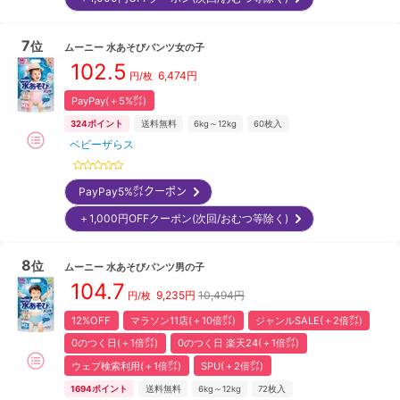
7
位
ムーニー
水あそびパンツ女の子
102.5
6,474
円
円/枚
PayPay(＋5%㌽)
324
ポイント
送料無料
6kg～12kg
60
枚入
ベビーザらス
PayPay5%㌽クーポン
＋1,000円OFFクーポン(次回/おむつ等除く)
8
位
ムーニー
水あそびパンツ男の子
104.7
9,235
円
10,494円
円/枚
12%OFF
マラソン11店(＋10倍㌽)
ジャンルSALE(＋2倍㌽)
0のつく日(＋1倍㌽)
0のつく日 楽天24(＋1倍㌽)
ウェブ検索利用(＋1倍㌽)
SPU(＋2倍㌽)
1694
ポイント
送料無料
6kg～12kg
72
枚入