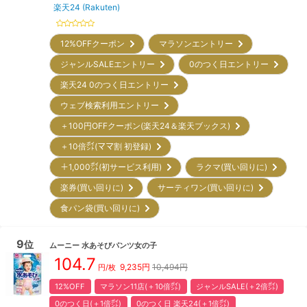
楽天24 (Rakuten)
12%OFFクーポン
マラソンエントリー
ジャンルSALEエントリー
0のつく日エントリー
楽天24 0のつく日エントリー
ウェブ検索利用エントリー
＋100円OFFクーポン(楽天24＆楽天ブックス)
＋10倍㌽(ママ割 初登録)
＋1,000㌽(初サービス利用)
ラクマ(買い回りに)
楽券(買い回りに)
サーティワン(買い回りに)
食パン袋(買い回りに)
9
位
ムーニー
水あそびパンツ女の子
104.7
9,235
円
10,494円
円/枚
12%OFF
マラソン11店(＋10倍㌽)
ジャンルSALE(＋2倍㌽)
0のつく日(＋1倍㌽)
0のつく日 楽天24(＋1倍㌽)