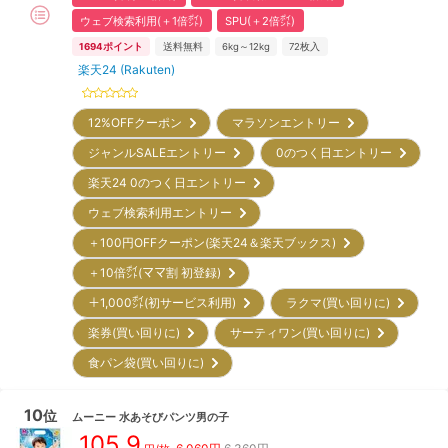
ウェブ検索利用(＋1倍㌽)
SPU(＋2倍㌽)
1694
ポイント
送料無料
6kg～12kg
72
枚入
楽天24 (Rakuten)
12%OFFクーポン
マラソンエントリー
ジャンルSALEエントリー
0のつく日エントリー
楽天24 0のつく日エントリー
ウェブ検索利用エントリー
＋100円OFFクーポン(楽天24＆楽天ブックス)
＋10倍㌽(ママ割 初登録)
＋1,000㌽(初サービス利用)
ラクマ(買い回りに)
楽券(買い回りに)
サーティワン(買い回りに)
食パン袋(買い回りに)
10
位
ムーニー
水あそびパンツ男の子
105.9