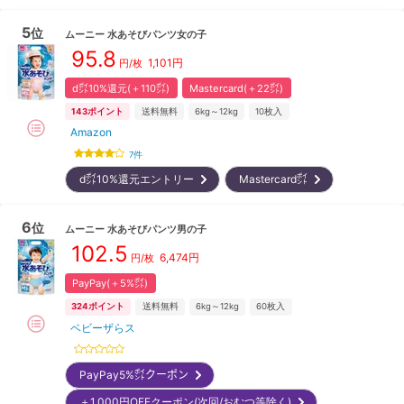
5
位
ムーニー
水あそびパンツ女の子
95.8
1,101
円
円/枚
d㌽10%還元(＋110㌽)
Mastercard(＋22㌽)
143
ポイント
送料無料
6kg～12kg
10
枚入
Amazon
7
件
d㌽10%還元エントリー
Mastercard㌽
6
位
ムーニー
水あそびパンツ男の子
102.5
6,474
円
円/枚
PayPay(＋5%㌽)
324
ポイント
送料無料
6kg～12kg
60
枚入
ベビーザらス
PayPay5%㌽クーポン
＋1,000円OFFクーポン(次回/おむつ等除く)