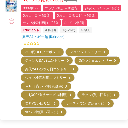
6,060
円
6,360円
円/枚
300円OFF
マラソン11店(＋10倍㌽)
ジャンルSALE(＋2倍㌽)
0のつく日(＋1倍㌽)
0のつく日 楽天24(＋1倍㌽)
ウェブ検索利用(＋1倍㌽)
SPU(＋2倍㌽)
978
ポイント
送料無料
6kg～12kg
48
枚入
楽天24 ベビー館 (Rakuten)
300円OFFクーポン
マラソンエントリー
ジャンルSALEエントリー
0のつく日エントリー
楽天24 0のつく日エントリー
ウェブ検索利用エントリー
＋10倍㌽(ママ割 初登録)
＋1,000㌽(初サービス利用)
ラクマ(買い回りに)
楽券(買い回りに)
サーティワン(買い回りに)
食パン袋(買い回りに)