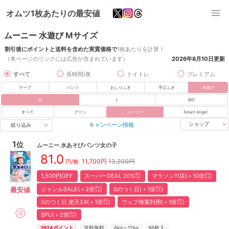
オムツ1枚あたりの最安値
ムーニー 水遊び Mサイズ
割引後にポイントと送料を含めた実質価格で
1枚あたりを計算！
（本ページのリンクには広告が含まれています）
2026年8月10日
更新
すべて
長時間/夜
トイトレ
プレミアム
テープ
パンツ
おしりふき
手口ふき
水遊び
M
L
BIG
すべて
グーン
ムーニー
Smart Angel
キャンペーン情報
ショップ
絞り込み
1
位
ムーニー
水あそびパンツ女の子
81.0
11,700
円
13,200円
円/枚
1,500円OFF
スーパーDEAL 20%㌽
マラソン11店(＋10倍㌽)
ジャンルSALE(＋2倍㌽)
0のつく日(＋1倍㌽)
最安値
0のつく日 楽天24(＋1倍㌽)
ウェブ検索利用(＋1倍㌽)
SPU(＋2倍㌽)
3924
ポイント
送料無料
6kg～12kg
96
枚入