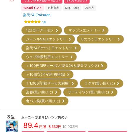
ウェブ検索利用(＋1倍㌽)
SPU(＋2倍㌽)
1373
ポイント
送料無料
6kg～12kg
70
枚入
楽天24 (Rakuten)
1
件
12%OFFクーポン
マラソンエントリー
ジャンルSALEエントリー
0のつく日エントリー
楽天24 0のつく日エントリー
ウェブ検索利用エントリー
＋100円OFFクーポン(楽天24＆楽天ブックス)
＋10倍㌽(ママ割 初登録)
＋1,000㌽(初サービス利用)
ラクマ(買い回りに)
楽券(買い回りに)
サーティワン(買い回りに)
食パン袋(買い回りに)
3
位
ムーニー
水あそびパンツ男の子
89.4
8,532
円
10,032円
円/枚