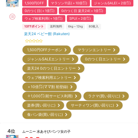
1,500円OFF
マラソン11店(＋10倍㌽)
ジャンルSALE(＋2倍㌽)
0のつく日(＋1倍㌽)
0のつく日 楽天24(＋1倍㌽)
ウェブ検索利用(＋1倍㌽)
SPU(＋2倍㌽)
1377
ポイント
送料無料
6kg～12kg
80
枚入
楽天24 ベビー館 (Rakuten)
1,500円OFFクーポン
マラソンエントリー
ジャンルSALEエントリー
0のつく日エントリー
楽天24 0のつく日エントリー
ウェブ検索利用エントリー
＋10倍㌽(ママ割 初登録)
＋1,000㌽(初サービス利用)
ラクマ(買い回りに)
楽券(買い回りに)
サーティワン(買い回りに)
食パン袋(買い回りに)
4
位
ムーニー
水あそびパンツ女の子