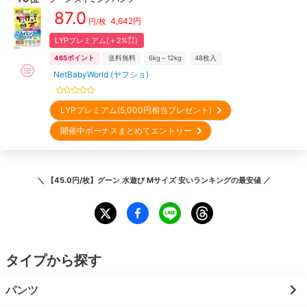
87.0
4,642
円
円/枚
LYPプレミアム(＋2%㌽)
465
ポイント
送料無料
6kg～12kg
48
枚入
NetBabyWorld (ヤフショ)
LYPプレミアム(5,000円相当プレゼント)
開催中ボーナスまとめてエントリー
＼
【45.0円/枚】グーン 水遊び Mサイズ 安いランキング
の最安値 ／
タイプから探す
パンツ