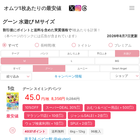
オムツ1枚あたりの最安値
グーン 水遊び Mサイズ
割引後にポイントと送料を含めた実質価格で
1枚あたりを計算！
（本ページのリンクには広告が含まれています）
2026年8月7日
更新
すべて
長時間/夜
トイトレ
プレミアム
テープ
パンツ
おしりふき
手口ふき
水遊び
M
L
BIG
すべて
グーン
ムーニー
Smart Angel
キャンペーン情報
ショップ
絞り込み
1
位
グーン
スイミングパンツ
45.0
8,356
円
9,284円
円/枚
10%OFF
スーパーDEAL 30%㌽
おむつ＆ベビー用品(＋500㌽)
マラソン11店(＋10倍㌽)
ジャンルSALE(＋2倍㌽)
最安値
ウェブ検索利用(＋1倍㌽)
SPU(＋2倍㌽)
4037
ポイント
送料無料
6kg～12kg
96
枚入
楽天24 ベビー館 (Rakuten)