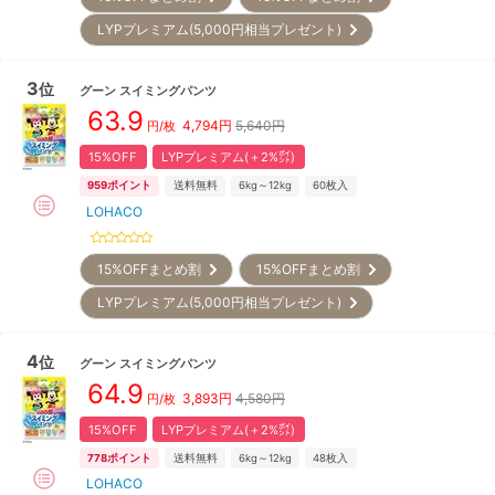
LYPプレミアム(5,000円相当プレゼント)
3
位
グーン
スイミングパンツ
63.9
4,794
円
5,640円
円/枚
15%OFF
LYPプレミアム(＋2%㌽)
959
ポイント
送料無料
6kg～12kg
60
枚入
LOHACO
15%OFFまとめ割
15%OFFまとめ割
LYPプレミアム(5,000円相当プレゼント)
4
位
グーン
スイミングパンツ
64.9
3,893
円
4,580円
円/枚
15%OFF
LYPプレミアム(＋2%㌽)
778
ポイント
送料無料
6kg～12kg
48
枚入
LOHACO