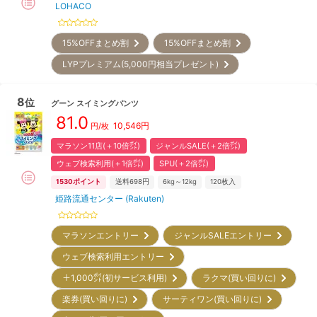
LOHACO
15%OFFまとめ割
15%OFFまとめ割
LYPプレミアム(5,000円相当プレゼント)
8
位
グーン
スイミングパンツ
81.0
10,546
円
円/枚
マラソン11店(＋10倍㌽)
ジャンルSALE(＋2倍㌽)
ウェブ検索利用(＋1倍㌽)
SPU(＋2倍㌽)
1530
ポイント
送料698円
6kg～12kg
120
枚入
姫路流通センター (Rakuten)
マラソンエントリー
ジャンルSALEエントリー
ウェブ検索利用エントリー
＋1,000㌽(初サービス利用)
ラクマ(買い回りに)
楽券(買い回りに)
サーティワン(買い回りに)