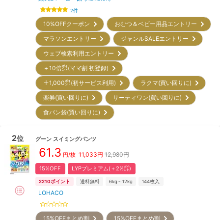
2
件
10%OFFクーポン
おむつ＆ベビー用品エントリー
マラソンエントリー
ジャンルSALEエントリー
ウェブ検索利用エントリー
＋10倍㌽(ママ割 初登録)
＋1,000㌽(初サービス利用)
ラクマ(買い回りに)
楽券(買い回りに)
サーティワン(買い回りに)
食パン袋(買い回りに)
2
位
グーン
スイミングパンツ
61.3
11,033
円
12,980円
円/枚
15%OFF
LYPプレミアム(＋2%㌽)
2210
ポイント
送料無料
6kg～12kg
144
枚入
LOHACO
15%OFFまとめ割
15%OFFまとめ割