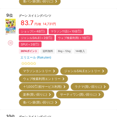
食パン袋(買い回りに)
9
位
グーン
スイミングパンツ
83.7
14,731
円
円/枚
ショップ(＋4倍㌽)
マラソン11店(＋10倍㌽)
ジャンルSALE(＋2倍㌽)
ウェブ検索利用(＋1倍㌽)
SPU(＋2倍㌽)
2674
ポイント
送料無料
6kg～12kg
144
枚入
エリエール (Rakuten)
マラソンエントリー
ジャンルSALEエントリー
ウェブ検索利用エントリー
＋1,000㌽(初サービス利用)
ラクマ(買い回りに)
楽券(買い回りに)
サーティワン(買い回りに)
食パン袋(買い回りに)
10
位
グーン
スイミングパンツ