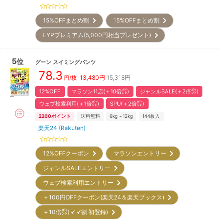
15%OFFまとめ割
15%OFFまとめ割
LYPプレミアム(5,000円相当プレゼント)
5
位
グーン
スイミングパンツ
78.3
13,480
円
15,318円
円/枚
12%OFF
マラソン11店(＋10倍㌽)
ジャンルSALE(＋2倍㌽)
ウェブ検索利用(＋1倍㌽)
SPU(＋2倍㌽)
2200
ポイント
送料無料
6kg～12kg
144
枚入
楽天24 (Rakuten)
12%OFFクーポン
マラソンエントリー
ジャンルSALEエントリー
ウェブ検索利用エントリー
＋100円OFFクーポン(楽天24＆楽天ブックス)
＋10倍㌽(ママ割 初登録)