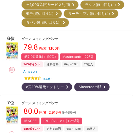
＋1,000㌽(初サービス利用)
ラクマ(買い回りに)
楽券(買い回りに)
サーティワン(買い回りに)
食パン袋(買い回りに)
6
位
グーン
スイミングパンツ
79.8
1,100
円
円/枚
d㌽10%還元(＋110㌽)
Mastercard(＋22㌽)
143
ポイント
送料無料
6kg～12kg
12
枚入
Amazon
1443
件
d㌽10%還元エントリー
Mastercard㌽
7
位
グーン
スイミングパンツ
80.0
2,916
円
3,430円
円/枚
15%OFF
LYPプレミアム(＋2%㌽)
586
ポイント
送料550円
6kg～12kg
36
枚入