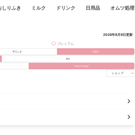
おしりふき
ミルク
ドリンク
日用品
オムツ処理
2026年8月9日
更新
プレミアム
手口ふき
水遊び
BIG
Smart Angel
ショップ