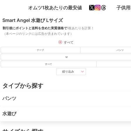
オムツ1枚あたりの最安値
子供用
Smart Angel 水遊び Lサイズ
割引後にポイントと送料を含めた実質価格で
1枚あたりを計算！
（本ページのリンクには広告が含まれています）
すべて
テープ
パンツ
M
すべて
絞り込み
タイプから探す
パンツ
水遊び