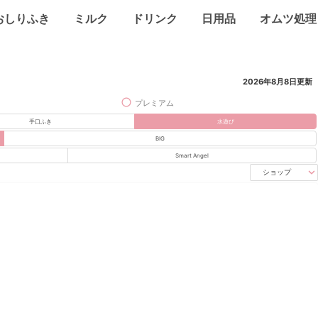
おしりふき
ミルク
ドリンク
日用品
オムツ処理
2026年8月8日
更新
プレミアム
手口ふき
水遊び
BIG
Smart Angel
ショップ