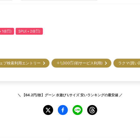
1倍㌽)
SPU(＋2倍㌽)
ェブ検索利用エントリー
＋1,000㌽(初サービス利用)
ラクマ(買い
＼
【64.2円/枚】グーン 水遊び Lサイズ 安いランキング
の最安値 ／