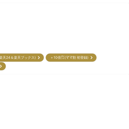
(楽天24＆楽天ブックス)
＋10倍㌽(ママ割 初登録)
)