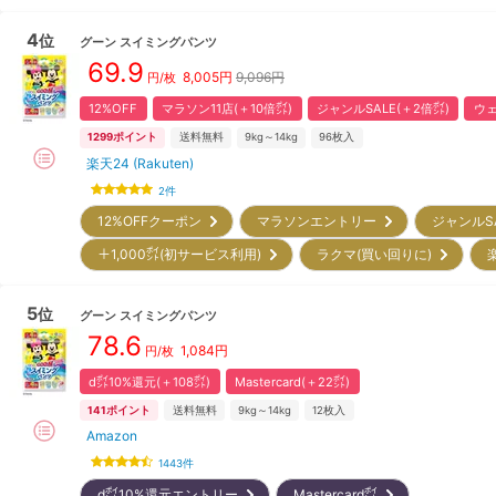
4
位
グーン
スイミングパンツ
69.9
8,005
円
9,096円
円/枚
12%OFF
マラソン11店(＋10倍㌽)
ジャンルSALE(＋2倍㌽)
ウェ
1299
ポイント
送料無料
9kg～14kg
96
枚入
楽天24 (Rakuten)
2
件
12%OFFクーポン
マラソンエントリー
ジャンルS
＋1,000㌽(初サービス利用)
ラクマ(買い回りに)
5
位
グーン
スイミングパンツ
78.6
1,084
円
円/枚
d㌽10%還元(＋108㌽)
Mastercard(＋22㌽)
141
ポイント
送料無料
9kg～14kg
12
枚入
Amazon
1443
件
d㌽10%還元エントリー
Mastercard㌽