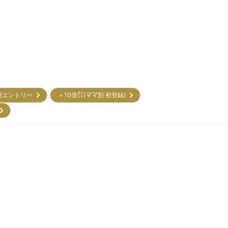
用エントリー
＋10倍㌽(ママ割 初登録)
)