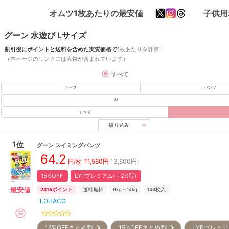
オムツ1枚あたりの最安値
子供用
グーン 水遊び Lサイズ
割引後にポイントと送料を含めた実質価格で
1枚あたりを計算！
（本ページのリンクには広告が含まれています）
すべて
テープ
パンツ
M
すべて
絞り込み
1
位
グーン
スイミングパンツ
64.2
11,560
円
13,600円
円/枚
15%OFF
LYPプレミアム(＋2%㌽)
最安値
2315
ポイント
送料無料
9kg～14kg
144
枚入
LOHACO
15%OFFまとめ割
15%OFFまとめ割
LYPプレミア