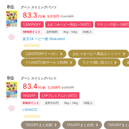
8
位
グーン
スイミングパンツ
83.3
9,916
円
11,416円
円/枚
1,500円OFF
おむつ＆ベビー用品(＋500㌽)
マラソン11店(＋10倍㌽
1919
ポイント
送料無料
9kg～14kg
96
枚入
楽天24 ベビー館 (Rakuten)
1,500円OFFクーポン
おむつ＆ベビー用品エントリー
＋1,000㌽(初サービス利用)
ラクマ(買い回りに)
9
位
グーン
スイミングパンツ
83.4
3,069
円
3,610円
円/枚
15%OFF
LYPプレミアム(＋2%㌽)
616
ポイント
送料550円
9kg～14kg
36
枚入
LOHACO
15%OFFまとめ割
15%OFFまとめ割
15%OFFま