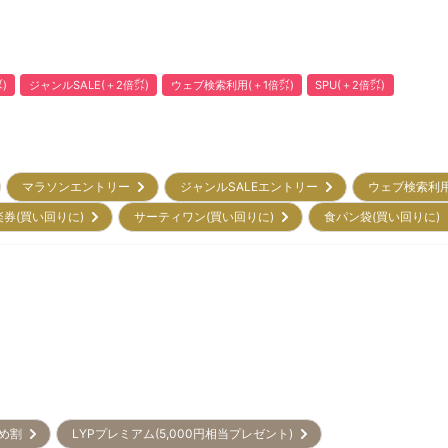
)
ジャンルSALE(＋2倍㌽)
ウェブ検索利用(＋1倍㌽)
SPU(＋2倍㌽)
マラソンエントリー
ジャンルSALEエントリー
ウェブ検索利
楽券(買い回りに)
サーティワン(買い回りに)
食パン袋(買い回りに
とめ割
LYPプレミアム(5,000円相当プレゼント)