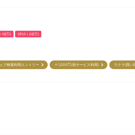
1倍㌽)
SPU(＋2倍㌽)
ェブ検索利用エントリー
＋1,000㌽(初サービス利用)
ラクマ(買い