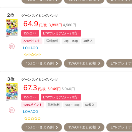
2
位
グーン
スイミングパンツ
64.9
3,893
円
4,580円
円/枚
15%OFF
LYPプレミアム(＋2%㌽)
778
ポイント
送料無料
9kg～14kg
48
枚入
LOHACO
15%OFFまとめ割
15%OFFまとめ割
LYPプレミア
3
位
グーン
スイミングパンツ
67.3
5,049
円
5,940円
円/枚
15%OFF
LYPプレミアム(＋2%㌽)
1010
ポイント
送料無料
9kg～14kg
60
枚入
LOHACO
15%OFFまとめ割
15%OFFまとめ割
LYPプレミア