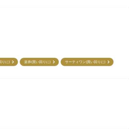
回りに)
楽券(買い回りに)
サーティワン(買い回りに)