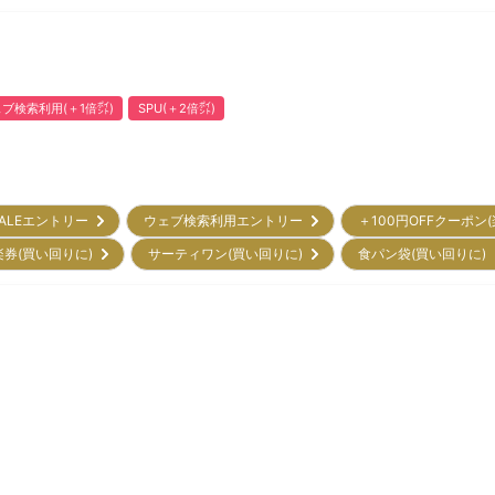
ブ検索利用(＋1倍㌽)
SPU(＋2倍㌽)
ALEエントリー
ウェブ検索利用エントリー
＋100円OFFクーポン
楽券(買い回りに)
サーティワン(買い回りに)
食パン袋(買い回りに