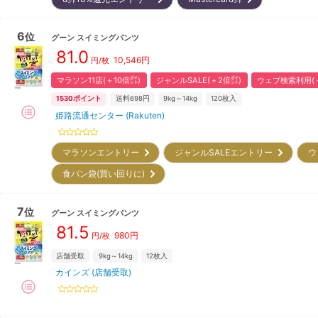
6
位
グーン
スイミングパンツ
81.0
10,546
円
円/枚
マラソン11店(＋10倍㌽)
ジャンルSALE(＋2倍㌽)
ウェブ検索利用(＋
1530
ポイント
送料698円
9kg～14kg
120
枚入
姫路流通センター (Rakuten)
マラソンエントリー
ジャンルSALEエントリー
ウ
食パン袋(買い回りに)
7
位
グーン
スイミングパンツ
81.5
980
円
円/枚
店舗受取
9kg～14kg
12
枚入
カインズ (店舗受取)