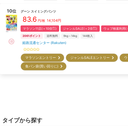
10
位
グーン
スイミングパンツ
83.6
14,104
円
円/枚
マラソン11店(＋10倍㌽)
ジャンルSALE(＋2倍㌽)
ウェブ検索利用(＋
2061
ポイント
送料無料
9kg～14kg
144
枚入
姫路流通センター (Rakuten)
マラソンエントリー
ジャンルSALEエントリー
ウ
食パン袋(買い回りに)
タイプから探す