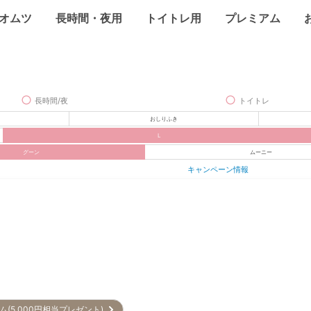
オムツ
長時間・夜用
トイトレ用
プレミアム
長時間/夜
トイトレ
おしりふき
L
グーン
ムーニー
キャンペーン情報
ム(5,000円相当プレゼント)