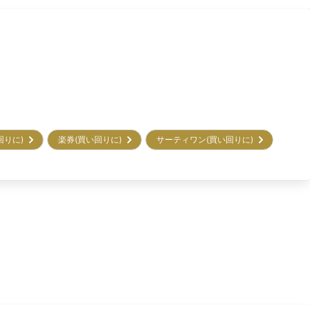
回りに)
楽券(買い回りに)
サーティワン(買い回りに)