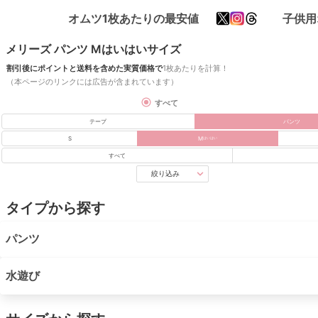
オムツ1枚あたりの最安値
子供用
メリーズ パンツ Mはいはいサイズ
割引後にポイントと送料を含めた実質価格で
1枚あたりを計算！
（本ページのリンクには広告が含まれています）
すべて
テープ
パンツ
S
M
はいはい
すべて
絞り込み
タイプから探す
パンツ
水遊び