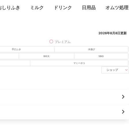
おしりふき
ミルク
ドリンク
日用品
オムツ処理
2026年8月8日
更新
プレミアム
手口ふき
水遊び
BIG大
SBIG
マミーポコ
ショップ