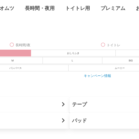
オムツ
長時間・夜用
トイトレ用
プレミアム
長時間/夜
トイトレ
おしりふき
M
L
BIG
パンパース
ムーニー
キャンペーン情報
テープ
パッド