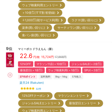
ウェブ検索利用エントリー
＋10倍㌽(ママ割 初登録)
＋1,000㌽(初サービス利用)
ラクマ(買い回りに)
楽券(買い回りに)
サーティワン(買い回りに)
食パン袋(買い回りに)
9
位
マミーポコ
ドラえもん
（新）
22.6
15,724
円
17,868円
円/枚
12%OFF
マラソン11店(＋10倍㌽)
ジャンルSALE(＋2倍㌽)
最強翌日(＋1倍㌽)
ウェブ検索利用(＋1倍㌽)
SPU(＋2倍㌽)
2715
ポイント
送料無料
9kg～14kg
576
枚入
楽天24 (Rakuten)
32
件
12%OFFクーポン
マラソンエントリー
ジャンルSALEエントリー
最強翌日エントリー
ウェブ検索利用エントリー