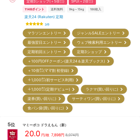
定期3ショップ(＋5倍㌽)
SPU(＋2倍㌽)
1148
ポイント
送料無料
9kg～15kg
186
枚入
楽天24 (Rakuten) 定期
3
件
マラソンエントリー
ジャンルSALEエントリー
最強翌日エントリー
ウェブ検索利用エントリー
定期初回エントリー
定期3ショップ
＋100円OFFクーポン(楽天24＆楽天ブックス)
＋10倍㌽(ママ割 初登録)
＋1,000㌽(初サービス利用)
＋1,000㌽(定期デビュー)
ラクマ(買い回りに)
楽券(買い回りに)
サーティワン(買い回りに)
食パン袋(買い回りに)
5
位
マミーポコ
ドラえもん
（新）
20.0
7,898
円
8,974円
円/枚