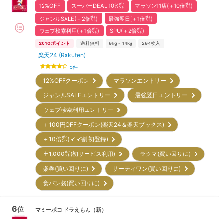
12%OFF
スーパーDEAL 10%㌽
マラソン11店(＋10倍㌽)
ジャンルSALE(＋2倍㌽)
最強翌日(＋1倍㌽)
ウェブ検索利用(＋1倍㌽)
SPU(＋2倍㌽)
2010
ポイント
送料無料
9kg～14kg
294
枚入
楽天24 (Rakuten)
5
件
12%OFFクーポン
マラソンエントリー
ジャンルSALEエントリー
最強翌日エントリー
ウェブ検索利用エントリー
＋100円OFFクーポン(楽天24＆楽天ブックス)
＋10倍㌽(ママ割 初登録)
＋1,000㌽(初サービス利用)
ラクマ(買い回りに)
楽券(買い回りに)
サーティワン(買い回りに)
食パン袋(買い回りに)
6
位
マミーポコ
ドラえもん
（新）