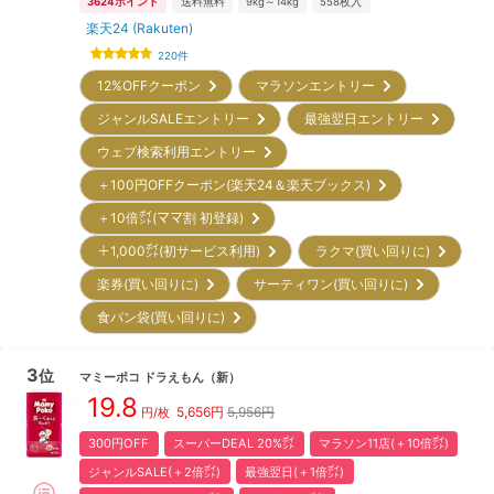
3624
ポイント
送料無料
9kg～14kg
558
枚入
楽天24 (Rakuten)
220
件
12%OFFクーポン
マラソンエントリー
ジャンルSALEエントリー
最強翌日エントリー
ウェブ検索利用エントリー
＋100円OFFクーポン(楽天24＆楽天ブックス)
＋10倍㌽(ママ割 初登録)
＋1,000㌽(初サービス利用)
ラクマ(買い回りに)
楽券(買い回りに)
サーティワン(買い回りに)
食パン袋(買い回りに)
3
位
マミーポコ
ドラえもん
（新）
19.8
5,656
円
5,956円
円/枚
300円OFF
スーパーDEAL 20%㌽
マラソン11店(＋10倍㌽)
ジャンルSALE(＋2倍㌽)
最強翌日(＋1倍㌽)