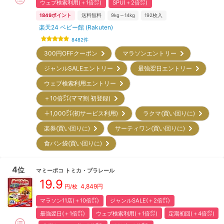
ウェブ検索利用(＋1倍㌽)
SPU(＋2倍㌽)
1849
ポイント
送料無料
9kg～14kg
192
枚入
楽天24 ベビー館 (Rakuten)
8482
件
300円OFFクーポン
マラソンエントリー
ジャンルSALEエントリー
最強翌日エントリー
ウェブ検索利用エントリー
＋10倍㌽(ママ割 初登録)
＋1,000㌽(初サービス利用)
ラクマ(買い回りに)
楽券(買い回りに)
サーティワン(買い回りに)
食パン袋(買い回りに)
4
位
マミーポコ
トミカ・プラレール
19.9
4,849
円
円/枚
マラソン11店(＋10倍㌽)
ジャンルSALE(＋2倍㌽)
最強翌日(＋1倍㌽)
ウェブ検索利用(＋1倍㌽)
定期初回(＋4倍㌽)