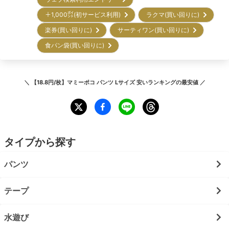
＋1,000㌽(初サービス利用)
ラクマ(買い回りに)
楽券(買い回りに)
サーティワン(買い回りに)
食パン袋(買い回りに)
＼
【18.8円/枚】マミーポコ パンツ Lサイズ 安いランキング
の最安値 ／
タイプから探す
パンツ
テープ
水遊び