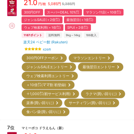
21.0
5,085
円
5,385円
円/枚
300円OFF
スーパーDEAL 10%㌽
マラソン11店(＋10倍㌽)
ジャンルSALE(＋2倍㌽)
最強翌日(＋1倍㌽)
ウェブ検索利用(＋1倍㌽)
SPU(＋2倍㌽)
1187
ポイント
送料無料
9kg～14kg
186
枚入
楽天24 ベビー館 (Rakuten)
426
件
300円OFFクーポン
マラソンエントリー
ジャンルSALEエントリー
最強翌日エントリー
ウェブ検索利用エントリー
＋10倍㌽(ママ割 初登録)
＋1,000㌽(初サービス利用)
ラクマ(買い回りに)
楽券(買い回りに)
サーティワン(買い回りに)
食パン袋(買い回りに)
7
位
マミーポコ
ドラえもん
（新）