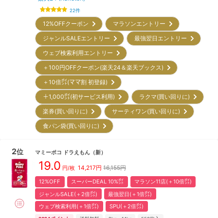
22
件
12%OFFクーポン
マラソンエントリー
ジャンルSALEエントリー
最強翌日エントリー
ウェブ検索利用エントリー
＋100円OFFクーポン(楽天24＆楽天ブックス)
＋10倍㌽(ママ割 初登録)
＋1,000㌽(初サービス利用)
ラクマ(買い回りに)
楽券(買い回りに)
サーティワン(買い回りに)
食パン袋(買い回りに)
2
位
マミーポコ
ドラえもん
（新）
19.0
14,217
円
16,155円
円/枚
12%OFF
スーパーDEAL 10%㌽
マラソン11店(＋10倍㌽)
ジャンルSALE(＋2倍㌽)
最強翌日(＋1倍㌽)
ウェブ検索利用(＋1倍㌽)
SPU(＋2倍㌽)