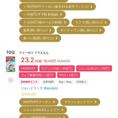
＋100円OFFクーポン(楽天24＆楽天ブックス)
＋10倍㌽(ママ割 初登録)
＋1,000㌽(初サービス利用)
ラクマ(買い回りに)
楽券(買い回りに)
サーティワン(買い回りに)
食パン袋(買い回りに)
10
位
マミーポコ
ドラえもん
23.2
15,142
円
15,642円
円/枚
500円OFF
マラソン11店(＋10倍㌽)
ジャンルSALE(＋2倍㌽)
ウェブ検索利用(＋1倍㌽)
SPU(＋2倍㌽)
2206
ポイント
送料無料
9kg～14kg
558
枚入
ツルハドラッグ (Rakuten)
500円OFFクーポン
マラソンエントリー
ジャンルSALEエントリー
ウェブ検索利用エントリー