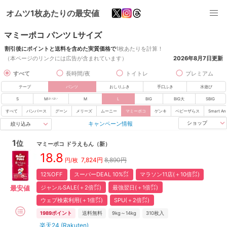
オムツ1枚あたりの最安値
マミーポコ パンツ Lサイズ
割引後にポイントと送料を含めた実質価格で
1枚あたりを計算！
（本ページのリンクには広告が含まれています）
2026年8月7日
更新
すべて
長時間/夜
トイトレ
プレミアム
テープ
パンツ
おしりふき
手口ふき
水遊び
S
M
M
L
BIG
BIG大
SBIG
はいはい
すべて
パンパース
グーン
メリーズ
ムーニー
マミーポコ
ゲンキ
ベビーザらス
Smart An
キャンペーン情報
ショップ
絞り込み
1
位
マミーポコ
ドラえもん
（新）
18.8
7,824
円
8,890円
円/枚
12%OFF
スーパーDEAL 10%㌽
マラソン11店(＋10倍㌽)
ジャンルSALE(＋2倍㌽)
最強翌日(＋1倍㌽)
最安値
ウェブ検索利用(＋1倍㌽)
SPU(＋2倍㌽)
1989
ポイント
送料無料
9kg～14kg
310
枚入
楽天24 (Rakuten)