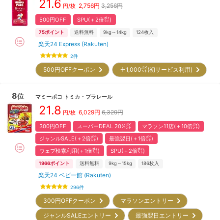
21.6
2,756
円
3,256円
円/枚
500円OFF
SPU(＋2倍㌽)
75
ポイント
送料無料
9kg～14kg
124
枚入
楽天24 Express (Rakuten)
2
件
500円OFFクーポン
＋1,000㌽(初サービス利用)
8
位
マミーポコ
トミカ・プラレール
21.8
6,029
円
6,329円
円/枚
300円OFF
スーパーDEAL 20%㌽
マラソン11店(＋10倍㌽)
ジャンルSALE(＋2倍㌽)
最強翌日(＋1倍㌽)
ウェブ検索利用(＋1倍㌽)
SPU(＋2倍㌽)
1966
ポイント
送料無料
9kg～15kg
186
枚入
楽天24 ベビー館 (Rakuten)
296
件
300円OFFクーポン
マラソンエントリー
ジャンルSALEエントリー
最強翌日エントリー