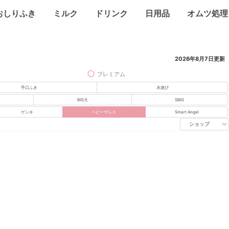
おしりふき
ミルク
ドリンク
日用品
オムツ処理
2026年8月7日
更新
プレミアム
手口ふき
水遊び
BIG大
SBIG
ゲンキ
ベビーザらス
Smart Angel
ショップ