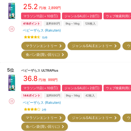
25.2
2,899
円
円/枚
マラソン11店(＋10倍㌽)
ジャンルSALE(＋2倍㌽)
ウェブ検索利用(＋
418
ポイント
送料690円
9kg～14kg
126
枚入
ベビーザらス (Rakuten)
15
件
マラソンエントリー
ジャンルSALEエントリー
ウ
食パン袋(買い回りに)
5
位
ベビーザらス
ULTRAPlus
36.8
999
円
円/枚
マラソン11店(＋10倍㌽)
ジャンルSALE(＋2倍㌽)
ウェブ検索利用(＋
144
ポイント
送料690円
9kg～14kg
42
枚入
ベビーザらス (Rakuten)
2
件
マラソンエントリー
ジャンルSALEエントリー
ウ
食パン袋(買い回りに)