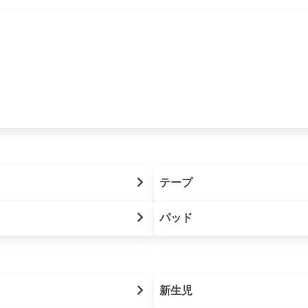
テープ
パッド
新生児