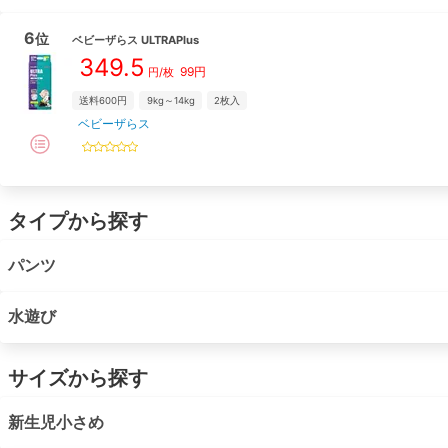
6
位
ベビーザらス
ULTRAPlus
349.5
99
円
円/枚
送料600円
9kg～14kg
2
枚入
ベビーザらス
タイプから探す
パンツ
水遊び
サイズから探す
新生児小さめ