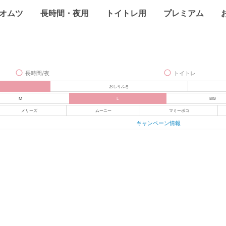
オムツ
長時間・夜用
トイトレ用
プレミアム
長時間/夜
トイトレ
おしりふき
M
L
BIG
メリーズ
ムーニー
マミーポコ
キャンペーン情報