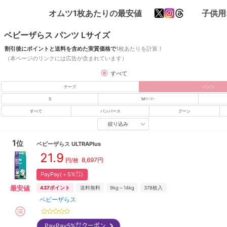
オムツ1枚あたりの最安値
子供用
ベビーザらス パンツ Lサイズ
割引後にポイントと送料を含めた実質価格で
1枚あたりを計算！
（本ページのリンクには広告が含まれています）
すべて
テープ
パンツ
S
M
はいはい
すべて
パンパース
グーン
絞り込み
1
位
ベビーザらス
ULTRAPlus
21.9
8,697
円
円/枚
PayPay(＋5%㌽)
最安値
437
ポイント
送料無料
9kg～14kg
378
枚入
ベビーザらス
PayPay5%㌽クーポン