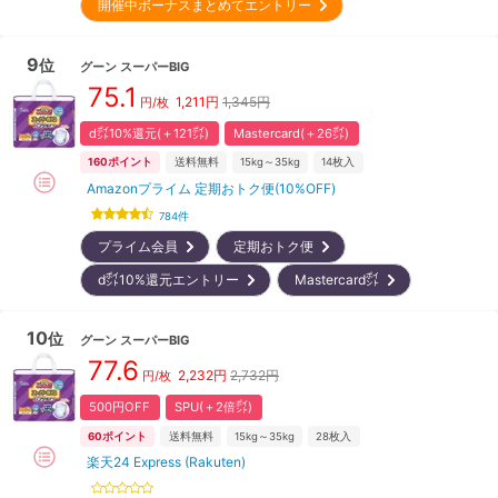
開催中ボーナスまとめてエントリー
9
位
グーン
スーパーBIG
75.1
1,211
円
1,345円
円/枚
d㌽10%還元(＋121㌽)
Mastercard(＋26㌽)
160
ポイント
送料無料
15kg～35kg
14
枚入
Amazonプライム 定期おトク便(10%OFF)
784
件
プライム会員
定期おトク便
d㌽10%還元エントリー
Mastercard㌽
10
位
グーン
スーパーBIG
77.6
2,232
円
2,732円
円/枚
500円OFF
SPU(＋2倍㌽)
60
ポイント
送料無料
15kg～35kg
28
枚入
楽天24 Express (Rakuten)