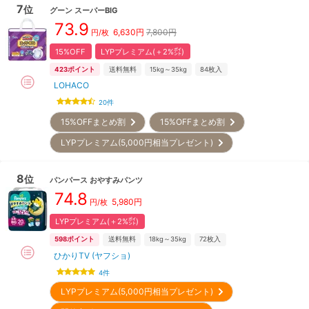
7
位
グーン
スーパーBIG
73.9
6,630
円
7,800円
円/枚
15%OFF
LYPプレミアム(＋2%㌽)
423
ポイント
送料無料
15kg～35kg
84
枚入
LOHACO
20
件
15%OFFまとめ割
15%OFFまとめ割
LYPプレミアム(5,000円相当プレゼント)
8
位
パンパース
おやすみパンツ
74.8
5,980
円
円/枚
LYPプレミアム(＋2%㌽)
598
ポイント
送料無料
18kg～35kg
72
枚入
ひかりTV (ヤフショ)
4
件
LYPプレミアム(5,000円相当プレゼント)