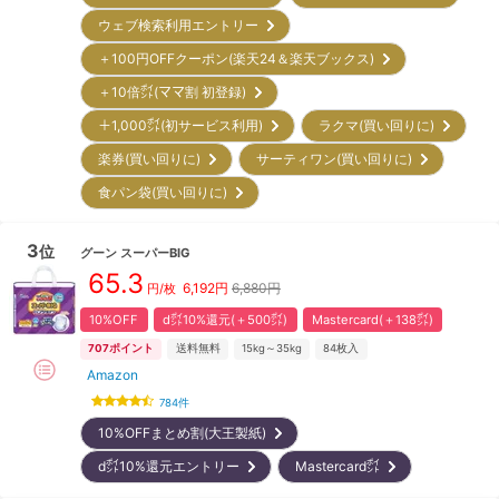
ウェブ検索利用エントリー
＋100円OFFクーポン(楽天24＆楽天ブックス)
＋10倍㌽(ママ割 初登録)
＋1,000㌽(初サービス利用)
ラクマ(買い回りに)
楽券(買い回りに)
サーティワン(買い回りに)
食パン袋(買い回りに)
3
位
グーン
スーパーBIG
65.3
6,192
円
6,880円
円/枚
10%OFF
d㌽10%還元(＋500㌽)
Mastercard(＋138㌽)
707
ポイント
送料無料
15kg～35kg
84
枚入
Amazon
784
件
10%OFFまとめ割(大王製紙)
d㌽10%還元エントリー
Mastercard㌽