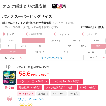
オムツ1枚あたりの最安値
パンツ スーパービッグサイズ
割引後にポイントと送料を含めた実質価格で
1枚あたりを計算！
（本ページのリンクには広告が含まれています）
2026年8月7日
更新
すべて
長時間/夜
トイトレ
プレミアム
テープ
パンツ
おしりふき
手口ふき
水遊び
S
M
M
L
BIG
BIG大
SBIG
はいはい
すべて
パンパース
グーン
ムーニー
キャンペーン情報
ショップ
絞り込み
1
位
パンパース
おやすみパンツ
58.6
9,980
円
円/枚
マラソン11店(＋10倍㌽)
ジャンルSALE(＋2倍㌽)
最強翌日(＋1倍㌽)
ウェブ検索利用(＋1倍㌽)
SPU(＋2倍㌽)
最安値
1539
ポイント
送料無料
18kg～35kg
144
枚入
ひかりTV (Rakuten)