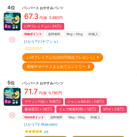
4
位
パンパース
おやすみパンツ
67.3
5,980
円
円/枚
LYPプレミアム(＋2%㌽)
598
ポイント
送料無料
18kg～35kg
80
枚入
ひかりTV (ヤフショ)
LYPプレミアム(5,000円相当プレゼント)
開催中ボーナスまとめてエントリー
5
位
パンパース
おやすみパンツ
71.7
6,780
円
円/枚
マラソン11店(＋10倍㌽)
ジャンルSALE(＋2倍㌽)
最強翌日(＋1倍㌽)
ウェブ検索利用(＋1倍㌽)
SPU(＋2倍㌽)
1043
ポイント
送料無料
18kg～35kg
80
枚入
ひかりTV (Rakuten)
3
件