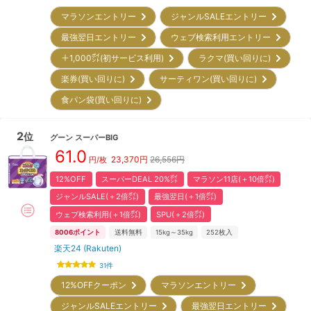
マラソンエントリー
ジャンルSALEエントリー
最強翌日エントリー
ウェブ検索利用エントリー
＋1,000㌽(初サービス利用)
ラクマ(買い回りに)
楽券(買い回りに)
サーティワン(買い回りに)
食パン袋(買い回りに)
2
位
グーン
スーパーBIG
61.0
23,370
円
26,556円
円/枚
12%OFF
スーパーDEAL 20%㌽
マラソン11店(＋10倍㌽)
ジャンルSALE(＋2倍㌽)
最強翌日(＋1倍㌽)
ウェブ検索利用(＋1倍㌽)
SPU(＋2倍㌽)
8006
ポイント
送料無料
15kg～35kg
252
枚入
楽天24 (Rakuten)
31
件
12%OFFクーポン
マラソンエントリー
ジャンルSALEエントリー
最強翌日エントリー