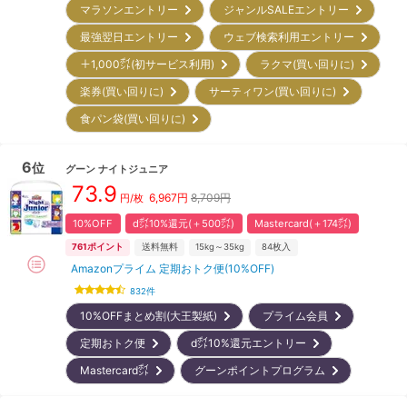
マラソンエントリー
ジャンルSALEエントリー
最強翌日エントリー
ウェブ検索利用エントリー
＋1,000㌽(初サービス利用)
ラクマ(買い回りに)
楽券(買い回りに)
サーティワン(買い回りに)
食パン袋(買い回りに)
6
位
グーン
ナイトジュニア
73.9
6,967
円
8,709円
円/枚
10%OFF
d㌽10%還元(＋500㌽)
Mastercard(＋174㌽)
761
ポイント
送料無料
15kg～35kg
84
枚入
Amazonプライム 定期おトク便(10%OFF)
832
件
10%OFFまとめ割(大王製紙)
プライム会員
定期おトク便
d㌽10%還元エントリー
Mastercard㌽
グーンポイントプログラム