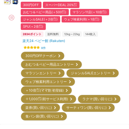
300円OFF
スーパーDEAL 20%㌽
おむつ＆ベビー用品(＋500㌽)
マラソン11店(＋10倍㌽)
ジャンルSALE(＋2倍㌽)
ウェブ検索利用(＋1倍㌽)
SPU(＋2倍㌽)
2834
ポイント
送料無料
12kg～22kg
144
枚入
楽天24 ベビー館 (Rakuten)
8
件
300円OFFクーポン
おむつ＆ベビー用品エントリー
マラソンエントリー
ジャンルSALEエントリー
ウェブ検索利用エントリー
＋10倍㌽(ママ割 初登録)
＋1,000㌽(初サービス利用)
ラクマ(買い回りに)
楽券(買い回りに)
サーティワン(買い回りに)
食パン袋(買い回りに)