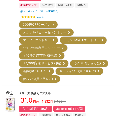
2452
ポイント
送料無料
12kg～22kg
128
枚入
楽天24 ベビー館 (Rakuten)
955
件
300円OFFクーポン
おむつ＆ベビー用品エントリー
マラソンエントリー
ジャンルSALEエントリー
ウェブ検索利用エントリー
＋10倍㌽(ママ割 初登録)
＋1,000㌽(初サービス利用)
ラクマ(買い回りに)
楽券(買い回りに)
サーティワン(買い回りに)
食パン袋(買い回りに)
6
位
メリーズ
肌さらエアスルー
31.0
4,932
円
5,480円
円/枚
d㌽10%還元(＋493㌽)
Mastercard(＋110㌽)
658
ポイント
送料無料
12kg～22kg
138
枚入