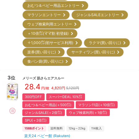
おむつ＆ベビー用品エントリー
マラソンエントリー
ジャンルSALEエントリー
ウェブ検索利用エントリー
＋10倍㌽(ママ割 初登録)
＋1,000㌽(初サービス利用)
ラクマ(買い回りに)
楽券(買い回りに)
サーティワン(買い回りに)
食パン袋(買い回りに)
3
位
メリーズ
肌さらエアスルー
28.4
4,820
円
5,120円
円/枚
300円OFF
スーパーDEAL 10%㌽
おむつ＆ベビー用品(＋500㌽)
マラソン11店(＋10倍㌽)
ジャンルSALE(＋2倍㌽)
ウェブ検索利用(＋1倍㌽)
SPU(＋2倍㌽)
1588
ポイント
送料無料
12kg～22kg
114
枚入
楽天24 ベビー館 (Rakuten)