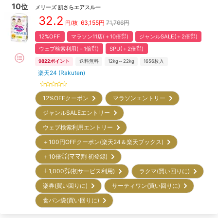
10
位
メリーズ
肌さらエアスルー
32.2
63,155
円
71,766円
円/枚
12%OFF
マラソン11店(＋10倍㌽)
ジャンルSALE(＋2倍㌽)
ウェブ検索利用(＋1倍㌽)
SPU(＋2倍㌽)
9822
ポイント
送料無料
12kg～22kg
1656
枚入
楽天24 (Rakuten)
12%OFFクーポン
マラソンエントリー
ジャンルSALEエントリー
ウェブ検索利用エントリー
＋100円OFFクーポン(楽天24＆楽天ブックス)
＋10倍㌽(ママ割 初登録)
＋1,000㌽(初サービス利用)
ラクマ(買い回りに)
楽券(買い回りに)
サーティワン(買い回りに)
食パン袋(買い回りに)