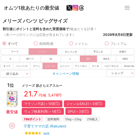
オムツ1枚あたりの最安値
メリーズ パンツ ビッグサイズ
割引後にポイントと送料を含めた実質価格で
1枚あたりを計算！
（本ページのリンクには広告が含まれています）
2026年8月6日
更新
すべて
長時間/夜
トイトレ
プレミアム
テープ
パンツ
おしりふき
手口ふき
水遊び
S
M
M
L
BIG
BIG大
SBIG
はいはい
すべて
パンパース
グーン
メリーズ
ムーニー
マミーポコ
ゲンキ
ベビーザらス
Smart An
キャンペーン情報
ショップ
絞り込み
1
位
メリーズ
肌さらエアスルー
21.7
5,478
円
円/枚
マラソン11店(＋10倍㌽)
ジャンルSALE(＋2倍㌽)
ウェブ検索利用(＋1倍㌽)
SPU(＋2倍㌽)
最安値
789
ポイント
送料無料
12kg～22kg
216
枚入
子育てママの店 (Rakuten)
38
件