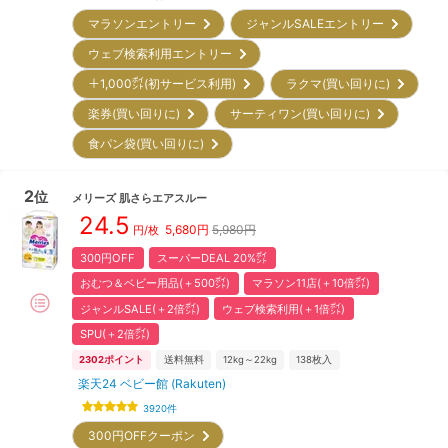
マラソンエントリー
ジャンルSALEエントリー
ウェブ検索利用エントリー
＋1,000㌽(初サービス利用)
ラクマ(買い回りに)
楽券(買い回りに)
サーティワン(買い回りに)
食パン袋(買い回りに)
2
位
メリーズ
肌さらエアスルー
24.5
5,680
円
5,980円
円/枚
300円OFF
スーパーDEAL 20%㌽
おむつ＆ベビー用品(＋500㌽)
マラソン11店(＋10倍㌽)
ジャンルSALE(＋2倍㌽)
ウェブ検索利用(＋1倍㌽)
SPU(＋2倍㌽)
2302
ポイント
送料無料
12kg～22kg
138
枚入
楽天24 ベビー館 (Rakuten)
3920
件
300円OFFクーポン