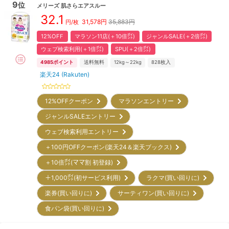
9
位
メリーズ
肌さらエアスルー
32.1
31,578
円
35,883円
円/枚
12%OFF
マラソン11店(＋10倍㌽)
ジャンルSALE(＋2倍㌽)
ウェブ検索利用(＋1倍㌽)
SPU(＋2倍㌽)
4985
ポイント
送料無料
12kg～22kg
828
枚入
楽天24 (Rakuten)
12%OFFクーポン
マラソンエントリー
ジャンルSALEエントリー
ウェブ検索利用エントリー
＋100円OFFクーポン(楽天24＆楽天ブックス)
＋10倍㌽(ママ割 初登録)
＋1,000㌽(初サービス利用)
ラクマ(買い回りに)
楽券(買い回りに)
サーティワン(買い回りに)
食パン袋(買い回りに)