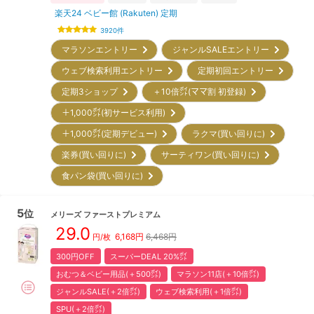
楽天24 ベビー館 (Rakuten) 定期
3920
件
マラソンエントリー
ジャンルSALEエントリー
ウェブ検索利用エントリー
定期初回エントリー
定期3ショップ
＋10倍㌽(ママ割 初登録)
＋1,000㌽(初サービス利用)
＋1,000㌽(定期デビュー)
ラクマ(買い回りに)
楽券(買い回りに)
サーティワン(買い回りに)
食パン袋(買い回りに)
5
位
メリーズ
ファーストプレミアム
29.0
6,168
円
6,468円
円/枚
300円OFF
スーパーDEAL 20%㌽
おむつ＆ベビー用品(＋500㌽)
マラソン11店(＋10倍㌽)
ジャンルSALE(＋2倍㌽)
ウェブ検索利用(＋1倍㌽)
SPU(＋2倍㌽)