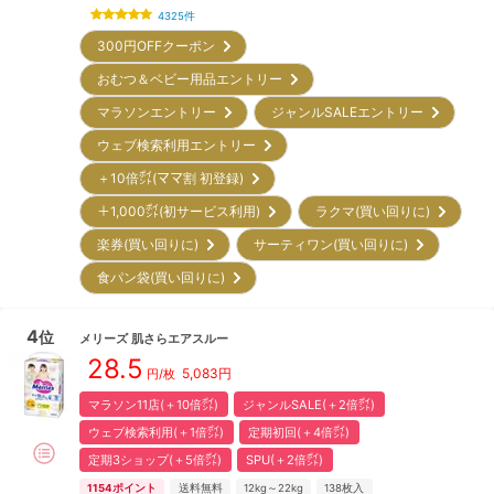
4325
件
300円OFFクーポン
おむつ＆ベビー用品エントリー
マラソンエントリー
ジャンルSALEエントリー
ウェブ検索利用エントリー
＋10倍㌽(ママ割 初登録)
＋1,000㌽(初サービス利用)
ラクマ(買い回りに)
楽券(買い回りに)
サーティワン(買い回りに)
食パン袋(買い回りに)
4
位
メリーズ
肌さらエアスルー
28.5
5,083
円
円/枚
マラソン11店(＋10倍㌽)
ジャンルSALE(＋2倍㌽)
ウェブ検索利用(＋1倍㌽)
定期初回(＋4倍㌽)
定期3ショップ(＋5倍㌽)
SPU(＋2倍㌽)
1154
ポイント
送料無料
12kg～22kg
138
枚入