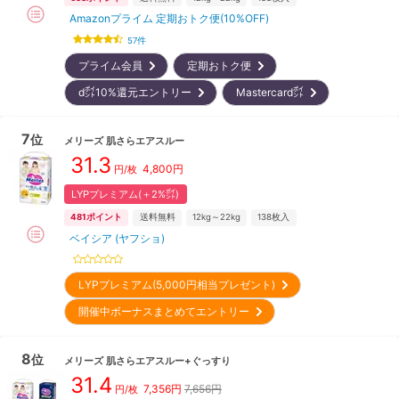
Amazonプライム 定期おトク便(10%OFF)
57
件
プライム会員
定期おトク便
d㌽10%還元エントリー
Mastercard㌽
7
位
メリーズ
肌さらエアスルー
31.3
4,800
円
円/枚
LYPプレミアム(＋2%㌽)
481
ポイント
送料無料
12kg～22kg
138
枚入
ベイシア (ヤフショ)
LYPプレミアム(5,000円相当プレゼント)
開催中ボーナスまとめてエントリー
8
位
メリーズ
肌さらエアスルー+ぐっすり
31.4
7,356
円
7,656円
円/枚