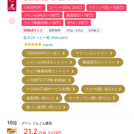
1,500円OFF
スーパーDEAL 20%㌽
マラソン11店(＋10倍㌽)
ジャンルSALE(＋2倍㌽)
最強翌日(＋1倍㌽)
ウェブ検索利用(＋1倍㌽)
SPU(＋2倍㌽)
3392
ポイント
送料無料
12kg～22kg
336
枚入
楽天24 ベビー館 (Rakuten)
8489
件
1,500円OFFクーポン
マラソンエントリー
ジャンルSALEエントリー
最強翌日エントリー
ウェブ検索利用エントリー
＋10倍㌽(ママ割 初登録)
＋1,000㌽(初サービス利用)
ラクマ(買い回りに)
楽券(買い回りに)
サーティワン(買い回りに)
食パン袋(買い回りに)
10
位
グーン
ぐんぐん吸収
21.2
5,078
円
円/枚