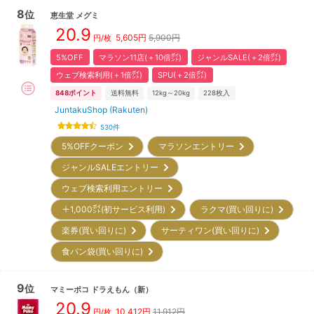
8
位
恵生堂
メグミ
20.9
5,605
円
5,900円
円/枚
5%OFF
マラソン11店(＋10倍㌽)
ジャンルSALE(＋2倍㌽)
ウェブ検索利用(＋1倍㌽)
SPU(＋2倍㌽)
848
ポイント
送料無料
12kg～20kg
228
枚入
JuntakuShop (Rakuten)
530
件
5%OFFクーポン
マラソンエントリー
ジャンルSALEエントリー
ウェブ検索利用エントリー
＋1,000㌽(初サービス利用)
ラクマ(買い回りに)
楽券(買い回りに)
サーティワン(買い回りに)
食パン袋(買い回りに)
9
位
マミーポコ
ドラえもん
（新）
20.9
10,412
円
11,912円
円/枚