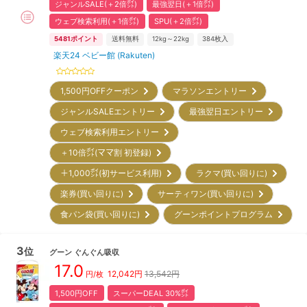
ジャンルSALE(＋2倍㌽)
最強翌日(＋1倍㌽)
ウェブ検索利用(＋1倍㌽)
SPU(＋2倍㌽)
5481
ポイント
送料無料
12kg～22kg
384
枚入
楽天24 ベビー館 (Rakuten)
1,500円OFFクーポン
マラソンエントリー
ジャンルSALEエントリー
最強翌日エントリー
ウェブ検索利用エントリー
＋10倍㌽(ママ割 初登録)
＋1,000㌽(初サービス利用)
ラクマ(買い回りに)
楽券(買い回りに)
サーティワン(買い回りに)
食パン袋(買い回りに)
グーンポイントプログラム
3
位
グーン
ぐんぐん吸収
17.0
12,042
円
13,542円
円/枚
1,500円OFF
スーパーDEAL 30%㌽