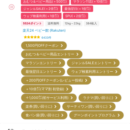
おむつ＆ベビー用品(＋500㌽)
マラソン11店(＋10倍㌽)
ジャンルSALE(＋2倍㌽)
最強翌日(＋1倍㌽)
ウェブ検索利用(＋1倍㌽)
SPU(＋2倍㌽)
5524
ポイント
送料無料
12kg～22kg
384
枚入
楽天24 ベビー館 (Rakuten)
6433
件
1,500円OFFクーポン
おむつ＆ベビー用品エントリー
マラソンエントリー
ジャンルSALEエントリー
最強翌日エントリー
ウェブ検索利用エントリー
＋200円OFFクーポン(レビュー投稿)
＋10倍㌽(ママ割 初登録)
＋1,000㌽(初サービス利用)
ラクマ(買い回りに)
楽券(買い回りに)
サーティワン(買い回りに)
食パン袋(買い回りに)
グーンポイントプログラム