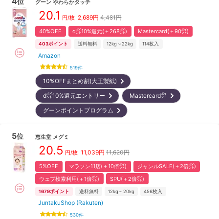
4
位
グーン
やわらかタッチ
20.1
2,689
円
4,481円
円/枚
40%OFF
d㌽10%還元(＋268㌽)
Mastercard(＋90㌽)
403
ポイント
送料無料
12kg～22kg
114
枚入
Amazon
519
件
10%OFFまとめ割(大王製紙)
d㌽10%還元エントリー
Mastercard㌽
グーンポイントプログラム
5
位
恵生堂
メグミ
20.5
11,039
円
11,620円
円/枚
5%OFF
マラソン11店(＋10倍㌽)
ジャンルSALE(＋2倍㌽)
ウェブ検索利用(＋1倍㌽)
SPU(＋2倍㌽)
1679
ポイント
送料無料
12kg～20kg
456
枚入
JuntakuShop (Rakuten)
530
件