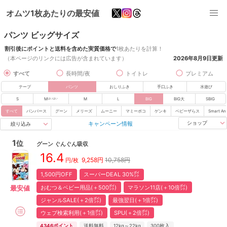
オムツ1枚あたりの最安値
パンツ ビッグサイズ
割引後にポイントと送料を含めた実質価格で
1枚あたりを計算！
（本ページのリンクには広告が含まれています）
2026年8月9日
更新
すべて
長時間/夜
トイトレ
プレミアム
テープ
パンツ
おしりふき
手口ふき
水遊び
S
M
M
L
BIG
BIG大
SBIG
はいはい
すべて
パンパース
グーン
メリーズ
ムーニー
マミーポコ
ゲンキ
ベビーザらス
Smart An
キャンペーン情報
ショップ
絞り込み
1
位
グーン
ぐんぐん吸収
16.4
9,258
円
10,758円
円/枚
1,500円OFF
スーパーDEAL 30%㌽
おむつ＆ベビー用品(＋500㌽)
マラソン11店(＋10倍㌽)
最安値
ジャンルSALE(＋2倍㌽)
最強翌日(＋1倍㌽)
ウェブ検索利用(＋1倍㌽)
SPU(＋2倍㌽)
4346
ポイント
送料無料
12kg～22kg
300
枚入