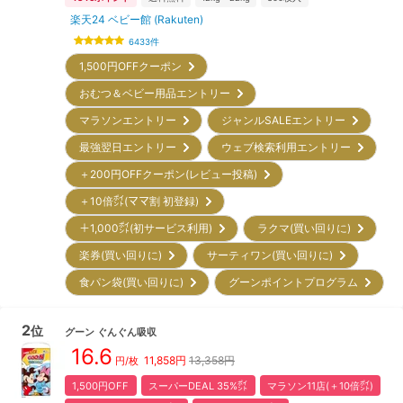
楽天24 ベビー館 (Rakuten)
6433
件
1,500円OFFクーポン
おむつ＆ベビー用品エントリー
マラソンエントリー
ジャンルSALEエントリー
最強翌日エントリー
ウェブ検索利用エントリー
＋200円OFFクーポン(レビュー投稿)
＋10倍㌽(ママ割 初登録)
＋1,000㌽(初サービス利用)
ラクマ(買い回りに)
楽券(買い回りに)
サーティワン(買い回りに)
食パン袋(買い回りに)
グーンポイントプログラム
2
位
グーン
ぐんぐん吸収
16.6
11,858
円
13,358円
円/枚
1,500円OFF
スーパーDEAL 35%㌽
マラソン11店(＋10倍㌽)