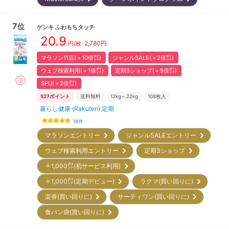
7
位
ゲンキ
ふわもちタッチ
20.9
2,780
円
円/枚
マラソン11店(＋10倍㌽)
ジャンルSALE(＋2倍㌽)
ウェブ検索利用(＋1倍㌽)
定期3ショップ(＋5倍㌽)
SPU(＋2倍㌽)
527
ポイント
送料無料
12kg～22kg
108
枚入
暮らし健康 (Rakuten) 定期
18
件
マラソンエントリー
ジャンルSALEエントリー
ウェブ検索利用エントリー
定期3ショップ
＋1,000㌽(初サービス利用)
＋1,000㌽(定期デビュー)
ラクマ(買い回りに)
楽券(買い回りに)
サーティワン(買い回りに)
食パン袋(買い回りに)