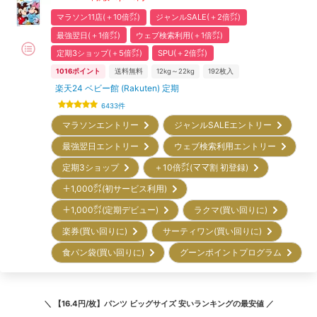
マラソン11店(＋10倍㌽)
ジャンルSALE(＋2倍㌽)
最強翌日(＋1倍㌽)
ウェブ検索利用(＋1倍㌽)
定期3ショップ(＋5倍㌽)
SPU(＋2倍㌽)
1016
ポイント
送料無料
12kg～22kg
192
枚入
楽天24 ベビー館 (Rakuten) 定期
6433
件
マラソンエントリー
ジャンルSALEエントリー
最強翌日エントリー
ウェブ検索利用エントリー
定期3ショップ
＋10倍㌽(ママ割 初登録)
＋1,000㌽(初サービス利用)
＋1,000㌽(定期デビュー)
ラクマ(買い回りに)
楽券(買い回りに)
サーティワン(買い回りに)
食パン袋(買い回りに)
グーンポイントプログラム
＼
【16.4円/枚】パンツ ビッグサイズ 安いランキング
の最安値 ／