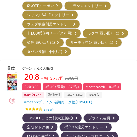
5%OFFクーポン
マラソンエントリー
ジャンルSALEエントリー
ウェブ検索利用エントリー
＋1,000㌽(初サービス利用)
ラクマ(買い回りに)
楽券(買い回りに)
サーティワン(買い回りに)
食パン袋(買い回りに)
6
位
グーン
ぐんぐん吸収
20.8
3,777
円
5,396円
円/枚
20%OFF
d㌽10%還元(＋377㌽)
Mastercard(＋108㌽)
539
ポイント
送料無料
12kg～22kg
156
枚入
Amazonプライム 定期おトク便(10%OFF)
3458
件
10%OFFまとめ割(大王製紙)
プライム会員
定期おトク便
d㌽10%還元エントリー
Mastercard㌽
グーンポイントプログラム