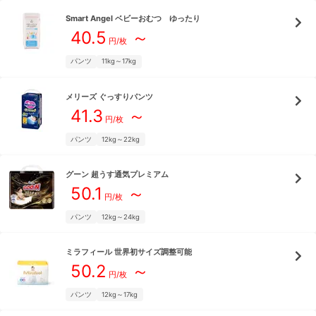
Smart Angel
ベビーおむつ ゆったり
40.5
～
円/枚
パンツ
11kg～17kg
メリーズ
ぐっすりパンツ
41.3
～
円/枚
パンツ
12kg～22kg
グーン
超うす通気プレミアム
50.1
～
円/枚
パンツ
12kg～24kg
ミラフィール
世界初サイズ調整可能
50.2
～
円/枚
パンツ
12kg～17kg