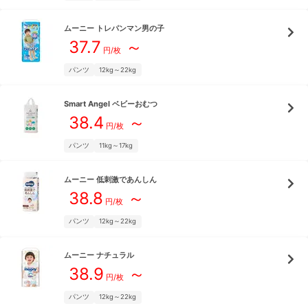
ムーニー
トレパンマン男の子
37.7
～
円/枚
パンツ
12kg～22kg
Smart Angel
ベビーおむつ
38.4
～
円/枚
パンツ
11kg～17kg
ムーニー
低刺激であんしん
38.8
～
円/枚
パンツ
12kg～22kg
ムーニー
ナチュラル
38.9
～
円/枚
パンツ
12kg～22kg