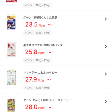
パンツ
12kg～22kg
グーン
12時間ぐんぐん吸収
23.5
～
円/枚
パンツ
12kg～24kg
楽天オリジナル
お買い物パンダ
25.8
～
円/枚
パンツ
12kg～22kg
ママベアー
ふわふわベビー
27.9
～
円/枚
パンツ
12kg～17kg
グーン
ぐんぐん吸収 トイ・ストーリー
28.0
～
円/枚