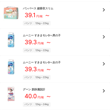
パンパース
超吸収スリム
39.1
～
円/枚
パンツ
12kg～22kg
ムーニー
すきまモレ0へ男の子
39.3
～
円/枚
パンツ
12kg～22kg
ムーニー
すきまモレ0へ女の子
39.3
～
円/枚
パンツ
12kg～22kg
グーン
肌快適設計
40.0
～
円/枚
パンツ
12kg～24kg