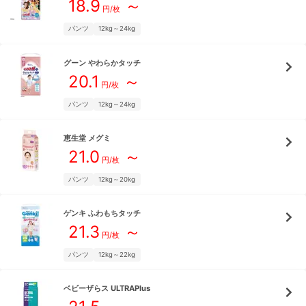
18.9
～
円/枚
パンツ
12kg～24kg
グーン
やわらかタッチ
20.1
～
円/枚
パンツ
12kg～24kg
恵生堂
メグミ
21.0
～
円/枚
パンツ
12kg～20kg
ゲンキ
ふわもちタッチ
21.3
～
円/枚
パンツ
12kg～22kg
ベビーザらス
ULTRAPlus