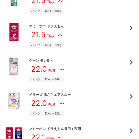
21.5
～
円/枚
パンツ
12kg～20kg
マミーポコ
ドラえもん
21.5
～
円/枚
パンツ
12kg～22kg
グーン
モレ0へ
22.0
～
円/枚
パンツ
12kg～24kg
メリーズ
肌さらエアスルー
22.0
～
円/枚
パンツ
12kg～22kg
マミーポコ
ドラえもん昼用＋夜用
22.1
～
円/枚