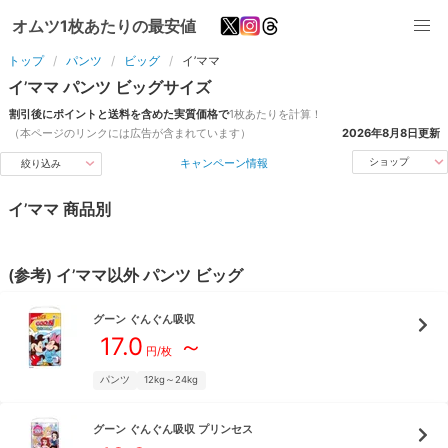
オムツ1枚あたりの最安値
トップ
パンツ
ビッグ
イ’ママ
イ’ママ
パンツ
ビッグ
サイズ
割引後にポイントと送料を含めた実質価格で
1枚あたりを計算！
（本ページのリンクには広告が含まれています）
2026年8月8日
更新
キャンペーン情報
ショップ
絞り込み
イ’ママ
商品別
(参考)
イ’ママ
以外
パンツ
ビッグ
グーン
ぐんぐん吸収
17.0
～
円/枚
パンツ
12kg～24kg
グーン
ぐんぐん吸収 プリンセス