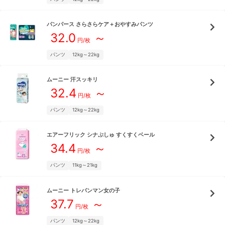
パンパース
さらさらケア＋おやすみパンツ
32.0
～
円/枚
パンツ
12kg～22kg
ムーニー
汗スッキリ
32.4
～
円/枚
パンツ
12kg～22kg
エアーフリック
シナぷしゅ すくすくベール
34.4
～
円/枚
パンツ
11kg～21kg
ムーニー
トレパンマン女の子
37.7
～
円/枚
パンツ
12kg～22kg