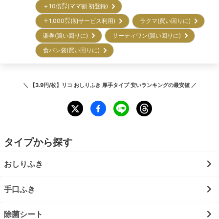
＋10倍㌽(ママ割 初登録)
＋1,000㌽(初サービス利用)
ラクマ(買い回りに)
楽券(買い回りに)
サーティワン(買い回りに)
食パン袋(買い回りに)
＼
【3.9円/枚】リコ おしりふき 厚手タイプ 安いランキング
の最安値 ／
タイプから探す
おしりふき
手口ふき
除菌シート