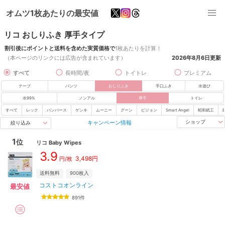
オムツ1枚あたりの最安値
リコ おしりふき 厚手タイプ
割引後にポイントと送料を含めた実質価格で
1枚あたりを計算！
（本ページのリンクには広告が含まれています）
2026年8月6日
更新
すべて
長時間/夜
トイトレ
プレミアム
テープ
パンツ
おしりふき
手口ふき
水遊び
水99%
ノンアル
厚手
トイレ
すべて
レック
パンパース
ゲンキ
ムーニー
グーン
ピジョン
Smart Angel
昭和紙工
B
キャンペーン情報
ショップ
絞り込み
1
位
リコ
Baby Wipes
3.9
3,498
円
円/枚
送料無料
900
枚入
コストコオンライン
最安値
891
件