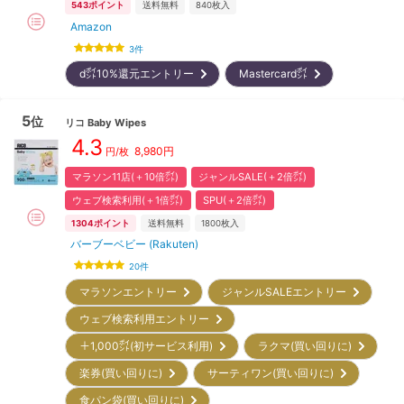
543
ポイント
送料無料
840
枚入
Amazon
3
件
d㌽10%還元エントリー
Mastercard㌽
5
位
リコ
Baby Wipes
4.3
8,980
円
円/枚
マラソン11店(＋10倍㌽)
ジャンルSALE(＋2倍㌽)
ウェブ検索利用(＋1倍㌽)
SPU(＋2倍㌽)
1304
ポイント
送料無料
1800
枚入
バーブーベビー (Rakuten)
20
件
マラソンエントリー
ジャンルSALEエントリー
ウェブ検索利用エントリー
＋1,000㌽(初サービス利用)
ラクマ(買い回りに)
楽券(買い回りに)
サーティワン(買い回りに)
食パン袋(買い回りに)