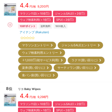
4.4
9,200
円
円/枚
マラソン11店(＋10倍㌽)
ジャンルSALE(＋2倍㌽)
ウェブ検索利用(＋1倍㌽)
SPU(＋2倍㌽)
1337
ポイント
送料無料
1800
枚入
アイテンプ (Rakuten)
マラソンエントリー
ジャンルSALEエントリー
ウェブ検索利用エントリー
＋1,000㌽(初サービス利用)
ラクマ(買い回りに)
楽券(買い回りに)
サーティワン(買い回りに)
食パン袋(買い回りに)
8
位
リコ
Baby Wipes
4.4
9,298
円
円/枚
マラソン11店(＋10倍㌽)
ジャンルSALE(＋2倍㌽)
ウェブ検索利用(＋1倍㌽)
SPU(＋2倍㌽)