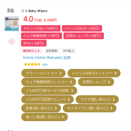
2
位
リコ
Baby Wipes
4.0
4,398
円
円/枚
マラソン11店(＋10倍㌽)
ジャンルSALE(＋2倍㌽)
ウェブ検索利用(＋1倍㌽)
定期3ショップ(＋5倍㌽)
SPU(＋2倍㌽)
823
ポイント
送料無料
900
枚入
Active-Online (Rakuten) 定期
12
件
マラソンエントリー
ジャンルSALEエントリー
ウェブ検索利用エントリー
定期3ショップ
＋1,000㌽(初サービス利用)
＋1,000㌽(定期デビュー)
ラクマ(買い回りに)
楽券(買い回りに)
サーティワン(買い回りに)
食パン袋(買い回りに)