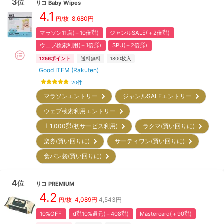
3
位
リコ
Baby Wipes
4.1
8,680
円
円/枚
マラソン11店(＋10倍㌽)
ジャンルSALE(＋2倍㌽)
ウェブ検索利用(＋1倍㌽)
SPU(＋2倍㌽)
1256
ポイント
送料無料
1800
枚入
Good ITEM (Rakuten)
20
件
マラソンエントリー
ジャンルSALEエントリー
ウェブ検索利用エントリー
＋1,000㌽(初サービス利用)
ラクマ(買い回りに)
楽券(買い回りに)
サーティワン(買い回りに)
食パン袋(買い回りに)
4
位
リコ
PREMIUM
4.2
4,089
円
4,543円
円/枚
10%OFF
d㌽10%還元(＋408㌽)
Mastercard(＋90㌽)