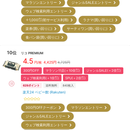
マラソンエントリー
ジャンルSALEエントリー
ウェブ検索利用エントリー
＋1,000㌽(初サービス利用)
ラクマ(買い回りに)
楽券(買い回りに)
サーティワン(買い回りに)
食パン袋(買い回りに)
10
位
リコ
PREMIUM
4.5
4,425
円
4,725円
円/枚
300円OFF
マラソン11店(＋10倍㌽)
ジャンルSALE(＋2倍㌽)
ウェブ検索利用(＋1倍㌽)
SPU(＋2倍㌽)
629
ポイント
送料無料
840
枚入
楽天24 ベビー館 (Rakuten)
300円OFFクーポン
マラソンエントリー
ジャンルSALEエントリー
ウェブ検索利用エントリー