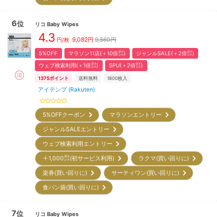
6
位
リコ
Baby Wipes
4.3
9,082
円
9,560円
円/枚
5%OFF
マラソン11店(＋10倍㌽)
ジャンルSALE(＋2倍㌽)
ウェブ検索利用(＋1倍㌽)
SPU(＋2倍㌽)
1375
ポイント
送料無料
1800
枚入
アイテンプ (Rakuten)
5%OFFクーポン
マラソンエントリー
ジャンルSALEエントリー
ウェブ検索利用エントリー
＋1,000㌽(初サービス利用)
ラクマ(買い回りに)
楽券(買い回りに)
サーティワン(買い回りに)
食パン袋(買い回りに)
7
位
リコ
Baby Wipes