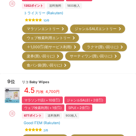
1352
ポイント
送料無料
1800
枚入
トライスリー (Rakuten)
10
件
マラソンエントリー
ジャンルSALEエントリー
ウェブ検索利用エントリー
＋1,000㌽(初サービス利用)
ラクマ(買い回りに)
楽券(買い回りに)
サーティワン(買い回りに)
食パン袋(買い回りに)
9
位
リコ
Baby Wipes
4.5
4,700
円
円/枚
マラソン11店(＋10倍㌽)
ジャンルSALE(＋2倍㌽)
ウェブ検索利用(＋1倍㌽)
SPU(＋2倍㌽)
677
ポイント
送料無料
900
枚入
Good ITEM (Rakuten)
2
件