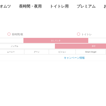
オムツ
長時間・夜用
トイトレ用
プレミアム
長時間/夜
トイトレ
おしりふき
ノンアル
厚手
ムーニー
グーン
ピジョン
Smart Angel
キャンペーン情報