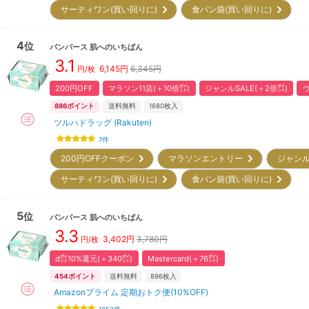
サーティワン(買い回りに)
食パン袋(買い回りに)
4
位
パンパース
肌へのいちばん
3.1
6,145
円
6,345円
円/枚
200円OFF
マラソン11店(＋10倍㌽)
ジャンルSALE(＋2倍㌽)
886
ポイント
送料無料
1680
枚入
ツルハドラッグ (Rakuten)
7
件
200円OFFクーポン
マラソンエントリー
ジャンル
サーティワン(買い回りに)
食パン袋(買い回りに)
5
位
パンパース
肌へのいちばん
3.3
3,402
円
3,780円
円/枚
d㌽10%還元(＋340㌽)
Mastercard(＋76㌽)
454
ポイント
送料無料
896
枚入
Amazonプライム 定期おトク便(10%OFF)