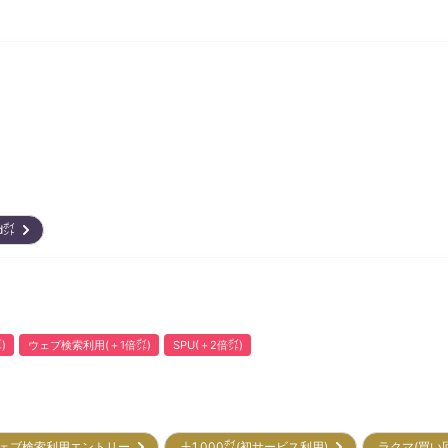
ard㌽
)
ウェブ検索利用(＋1倍㌽)
SPU(＋2倍㌽)
ェブ検索利用エントリー
＋1,000㌽(初サービス利用)
ラクマ(買い