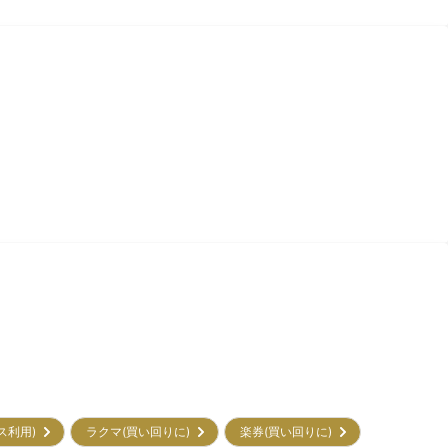
ビス利用)
ラクマ(買い回りに)
楽券(買い回りに)