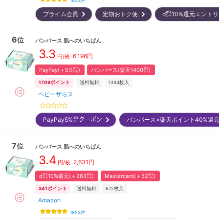
1853
件
プライム会員
定期おトク便
d㌽10%還元エント
6
位
パンパース
肌へのいちばん
3.3
6,196
円
円/枚
PayPay(＋5%㌽)
パンパース(楽天1400㌽)
1709
ポイント
送料無料
1344
枚入
ベビーザらス
PayPay5%㌽クーポン
パンパース×楽天ポイント40%還
7
位
パンパース
肌へのいちばん
3.4
2,631
円
円/枚
d㌽10%還元(＋263㌽)
Mastercard(＋52㌽)
341
ポイント
送料無料
672
枚入
Amazon
1853
件