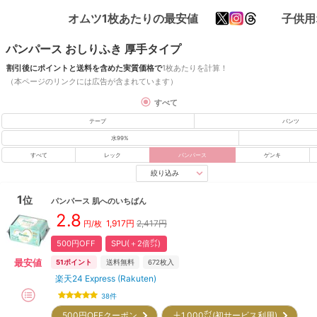
オムツ1枚あたりの最安値
子供用
パンパース おしりふき 厚手タイプ
割引後にポイントと送料を含めた実質価格で
1枚あたりを計算！
（本ページのリンクには広告が含まれています）
すべて
テープ
パンツ
水99%
すべて
レック
パンパース
ゲンキ
絞り込み
1
位
パンパース
肌へのいちばん
2.8
1,917
円
2,417円
円/枚
500円OFF
SPU(＋2倍㌽)
最安値
51
ポイント
送料無料
672
枚入
楽天24 Express (Rakuten)
38
件
500円OFFクーポン
＋1,000㌽(初サービス利用)