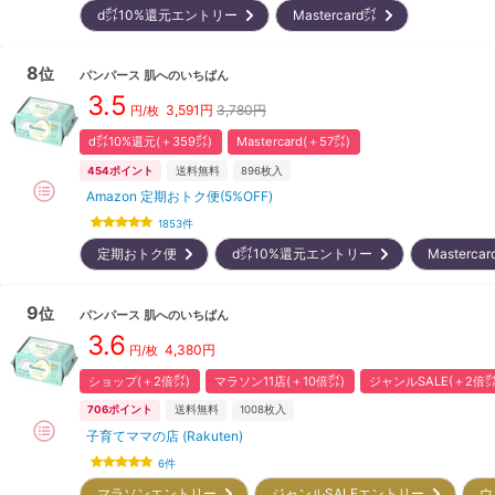
d㌽10%還元エントリー
Mastercard㌽
8
位
パンパース
肌へのいちばん
3.5
3,591
円
3,780円
円/枚
d㌽10%還元(＋359㌽)
Mastercard(＋57㌽)
454
ポイント
送料無料
896
枚入
Amazon 定期おトク便(5%OFF)
1853
件
定期おトク便
d㌽10%還元エントリー
Masterc
9
位
パンパース
肌へのいちばん
3.6
4,380
円
円/枚
ショップ(＋2倍㌽)
マラソン11店(＋10倍㌽)
ジャンルSALE(＋2倍㌽
706
ポイント
送料無料
1008
枚入
子育てママの店 (Rakuten)
6
件
マラソンエントリー
ジャンルSALEエントリー
ウ