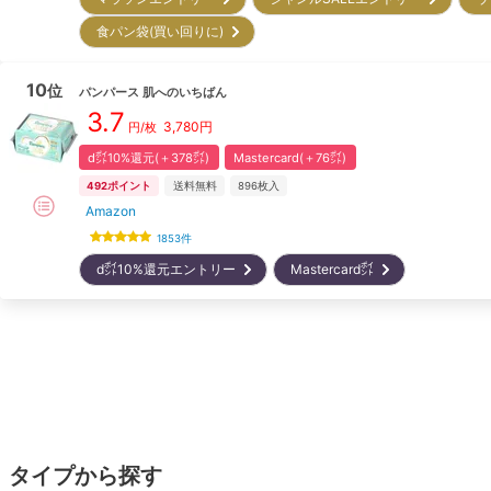
食パン袋(買い回りに)
10
位
パンパース
肌へのいちばん
3.7
3,780
円
円/枚
d㌽10%還元(＋378㌽)
Mastercard(＋76㌽)
492
ポイント
送料無料
896
枚入
Amazon
1853
件
d㌽10%還元エントリー
Mastercard㌽
タイプから探す