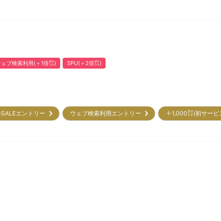
ウェブ検索利用(＋1倍㌽)
SPU(＋2倍㌽)
SALEエントリー
ウェブ検索利用エントリー
＋1,000㌽(初サー