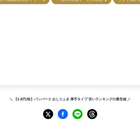
＼
【2.8円/枚】パンパース おしりふき 厚手タイプ 安いランキング
の最安値 ／