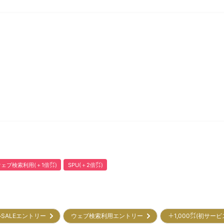
ウェブ検索利用(＋1倍㌽)
SPU(＋2倍㌽)
SALEエントリー
ウェブ検索利用エントリー
＋1,000㌽(初サー