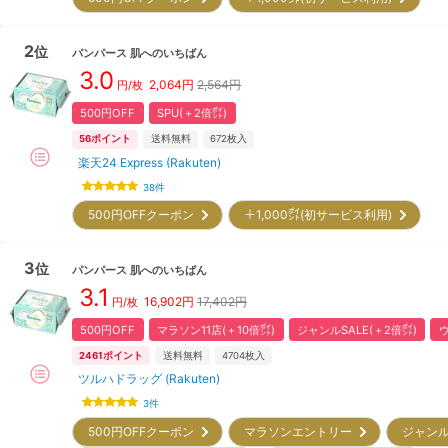
2
位
パンパース
肌へのいちばん
3.0
2,064
円
2,564円
円/枚
500円OFF
SPU(＋2倍㌽)
56
ポイント
送料無料
672
枚入
楽天24 Express (Rakuten)
38
件
500円OFFクーポン
＋1,000㌽(初サービス利用)
3
位
パンパース
肌へのいちばん
3.1
16,902
円
17,402円
円/枚
500円OFF
マラソン11店(＋10倍㌽)
ジャンルSALE(＋2倍㌽)
2461
ポイント
送料無料
4704
枚入
ツルハドラッグ (Rakuten)
3
件
500円OFFクーポン
マラソンエントリー
ジャンル