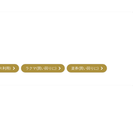
ビス利用)
ラクマ(買い回りに)
楽券(買い回りに)