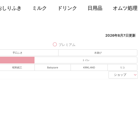
おしりふき
ミルク
ドリンク
日用品
オムツ処理
2026年8月7日
更新
プレミアム
手口ふき
水遊び
トイレ
昭和紙工
Babycare
KIRKLAND
リコ
ショップ