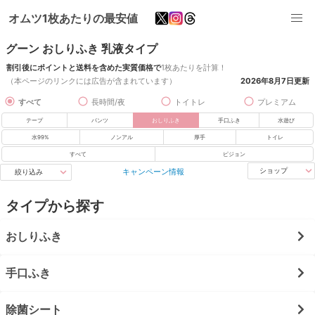
オムツ1枚あたりの最安値
グーン おしりふき 乳液タイプ
割引後にポイントと送料を含めた実質価格で
1枚あたりを計算！
（本ページのリンクには広告が含まれています）
2026年8月7日
更新
すべて
長時間/夜
トイトレ
プレミアム
テープ
パンツ
おしりふき
手口ふき
水遊び
水99%
ノンアル
厚手
トイレ
すべて
ピジョン
キャンペーン情報
ショップ
絞り込み
タイプから探す
おしりふき
手口ふき
除菌シート