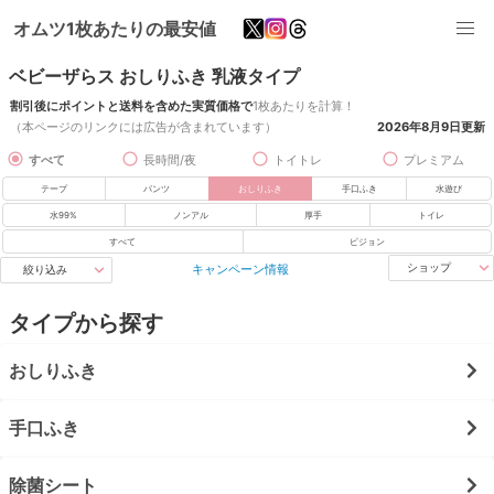
オムツ1枚あたりの最安値
ベビーザらス おしりふき 乳液タイプ
割引後にポイントと送料を含めた実質価格で
1枚あたりを計算！
（本ページのリンクには広告が含まれています）
2026年8月9日
更新
すべて
長時間/夜
トイトレ
プレミアム
テープ
パンツ
おしりふき
手口ふき
水遊び
水99%
ノンアル
厚手
トイレ
すべて
ピジョン
キャンペーン情報
ショップ
絞り込み
タイプから探す
おしりふき
手口ふき
除菌シート