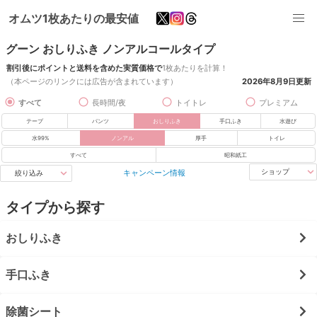
オムツ1枚あたりの最安値
グーン おしりふき ノンアルコールタイプ
割引後にポイントと送料を含めた実質価格で
1枚あたりを計算！
（本ページのリンクには広告が含まれています）
2026年8月9日
更新
すべて
長時間/夜
トイトレ
プレミアム
テープ
パンツ
おしりふき
手口ふき
水遊び
水99%
ノンアル
厚手
トイレ
すべて
昭和紙工
キャンペーン情報
ショップ
絞り込み
タイプから探す
おしりふき
手口ふき
除菌シート